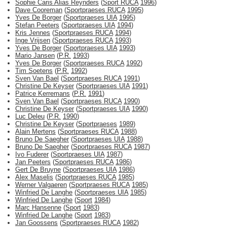
Sophie Caris Alias Reynders
(
Sport RUCA
1996
)
Dave Cooreman
(
Sportpraeses RUCA
1995
)
Yves De Borger
(
Sportpraeses UIA
1995
)
Stefan Peeters
(
Sportpraeses UIA
1994
)
Kris Jennes
(
Sportpraeses RUCA
1994
)
Inge Vrijsen
(
Sportpraeses RUCA
1993
)
Yves De Borger
(
Sportpraeses UIA
1993
)
Mario Jansen
(
P.R.
1993
)
Yves De Borger
(
Sportpraeses RUCA
1992
)
Tim Soetens
(
P.R.
1992
)
Sven Van Bael
(
Sportpraeses RUCA
1991
)
Christine De Keyser
(
Sportpraeses UIA
1991
)
Patrice Kerremans
(
P.R.
1991
)
Sven Van Bael
(
Sportpraeses RUCA
1990
)
Christine De Keyser
(
Sportpraeses UIA
1990
)
Luc Deleu
(
P.R.
1990
)
Christine De Keyser
(
Sportpraeses
1989
)
Alain Mertens
(
Sportpraeses RUCA
1988
)
Bruno De Saegher
(
Sportpraeses UIA
1988
)
Bruno De Saegher
(
Sportpraeses RUCA
1987
)
Ivo Fuderer
(
Sportpraeses UIA
1987
)
Jan Peeters
(
Sportpraeses RUCA
1986
)
Gert De Bruyne
(
Sportpraeses UIA
1986
)
Alex Maselis
(
Sportpraeses RUCA
1985
)
Werner Valgaeren
(
Sportpraeses RUCA
1985
)
Winfried De Langhe
(
Sportpraeses UIA
1985
)
Winfried De Langhe
(
Sport
1984
)
Marc Hansenne
(
Sport
1983
)
Winfried De Langhe
(
Sport
1983
)
Jan Goossens
(
Sportpraeses RUCA
1982
)