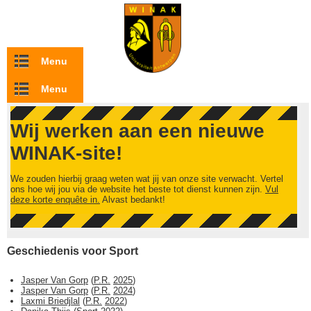
Overslaan en naar de inhoud gaan
Menu
Menu
Wij werken aan een nieuwe
WINAK-site!
We zouden hierbij graag weten wat jij van onze site verwacht. Vertel
ons hoe wij jou via de website het beste tot dienst kunnen zijn.
Vul
deze korte enquête in.
Alvast bedankt!
Geschiedenis voor Sport
Jasper Van Gorp
(
P.R.
2025
)
Jasper Van Gorp
(
P.R.
2024
)
Laxmi Briedjlal
(
P.R.
2022
)