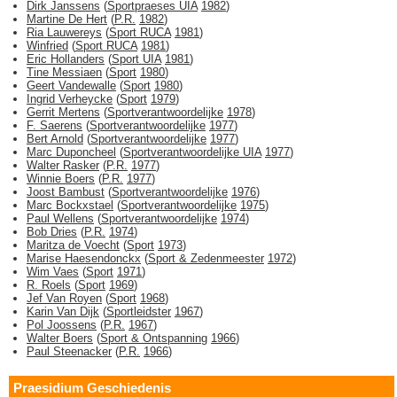
Dirk Janssens
(
Sportpraeses UIA
1982
)
Martine De Hert
(
P.R.
1982
)
Ria Lauwereys
(
Sport RUCA
1981
)
Winfried
(
Sport RUCA
1981
)
Eric Hollanders
(
Sport UIA
1981
)
Tine Messiaen
(
Sport
1980
)
Geert Vandewalle
(
Sport
1980
)
Ingrid Verheycke
(
Sport
1979
)
Gerrit Mertens
(
Sportverantwoordelijke
1978
)
F. Saerens
(
Sportverantwoordelijke
1977
)
Bert Arnold
(
Sportverantwoordelijke
1977
)
Marc Duponcheel
(
Sportverantwoordelijke UIA
1977
)
Walter Rasker
(
P.R.
1977
)
Winnie Boers
(
P.R.
1977
)
Joost Bambust
(
Sportverantwoordelijke
1976
)
Marc Bockxstael
(
Sportverantwoordelijke
1975
)
Paul Wellens
(
Sportverantwoordelijke
1974
)
Bob Dries
(
P.R.
1974
)
Maritza de Voecht
(
Sport
1973
)
Marise Haesendonckx
(
Sport & Zedenmeester
1972
)
Wim Vaes
(
Sport
1971
)
R. Roels
(
Sport
1969
)
Jef Van Royen
(
Sport
1968
)
Karin Van Dijk
(
Sportleidster
1967
)
Pol Joossens
(
P.R.
1967
)
Walter Boers
(
Sport & Ontspanning
1966
)
Paul Steenacker
(
P.R.
1966
)
Praesidium Geschiedenis