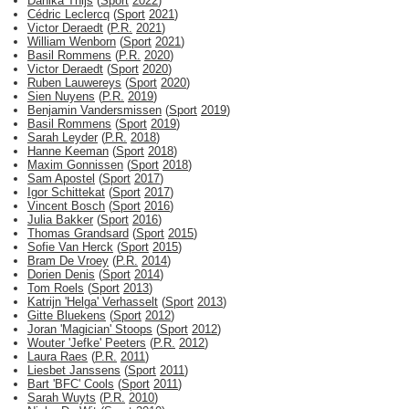
Danika Thijs
(
Sport
2022
)
Cédric Leclercq
(
Sport
2021
)
Victor Deraedt
(
P.R.
2021
)
William Wenborn
(
Sport
2021
)
Basil Rommens
(
P.R.
2020
)
Victor Deraedt
(
Sport
2020
)
Ruben Lauwereys
(
Sport
2020
)
Sien Nuyens
(
P.R.
2019
)
Benjamin Vandersmissen
(
Sport
2019
)
Basil Rommens
(
Sport
2019
)
Sarah Leyder
(
P.R.
2018
)
Hanne Keeman
(
Sport
2018
)
Maxim Gonnissen
(
Sport
2018
)
Sam Apostel
(
Sport
2017
)
Igor Schittekat
(
Sport
2017
)
Vincent Bosch
(
Sport
2016
)
Julia Bakker
(
Sport
2016
)
Thomas Grandsard
(
Sport
2015
)
Sofie Van Herck
(
Sport
2015
)
Bram De Vroey
(
P.R.
2014
)
Dorien Denis
(
Sport
2014
)
Tom Roels
(
Sport
2013
)
Katrijn 'Helga' Verhasselt
(
Sport
2013
)
Gitte Bluekens
(
Sport
2012
)
Joran 'Magician' Stoops
(
Sport
2012
)
Wouter 'Jefke' Peeters
(
P.R.
2012
)
Laura Raes
(
P.R.
2011
)
Liesbet Janssens
(
Sport
2011
)
Bart 'BFC' Cools
(
Sport
2011
)
Sarah Wuyts
(
P.R.
2010
)