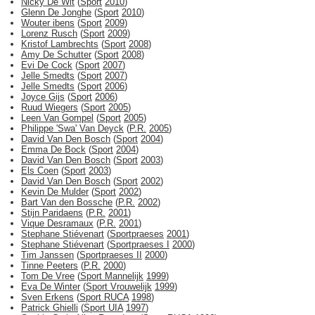
Nicky De Wit
(
Sport
2010
)
Glenn De Jonghe
(
Sport
2010
)
Wouter ibens
(
Sport
2009
)
Lorenz Rusch
(
Sport
2009
)
Kristof Lambrechts
(
Sport
2008
)
Amy De Schutter
(
Sport
2008
)
Evi De Cock
(
Sport
2007
)
Jelle Smedts
(
Sport
2007
)
Jelle Smedts
(
Sport
2006
)
Joyce Gijs
(
Sport
2006
)
Ruud Wiegers
(
Sport
2005
)
Leen Van Gompel
(
Sport
2005
)
Philippe 'Swa' Van Deyck
(
P.R.
2005
)
David Van Den Bosch
(
Sport
2004
)
Emma De Bock
(
Sport
2004
)
David Van Den Bosch
(
Sport
2003
)
Els Coen
(
Sport
2003
)
David Van Den Bosch
(
Sport
2002
)
Kevin De Mulder
(
Sport
2002
)
Bart Van den Bossche
(
P.R.
2002
)
Stijn Paridaens
(
P.R.
2001
)
Vique Desramaux
(
P.R.
2001
)
Stephane Stiévenart
(
Sportpraeses
2001
)
Stephane Stiévenart
(
Sportpraeses I
2000
)
Tim Janssen
(
Sportpraeses II
2000
)
Tinne Peeters
(
P.R.
2000
)
Tom De Vree
(
Sport Mannelijk
1999
)
Eva De Winter
(
Sport Vrouwelijk
1999
)
Sven Erkens
(
Sport RUCA
1998
)
Patrick Ghielli
(
Sport UIA
1997
)