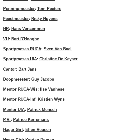
Penningmeester
:
Tom Peeters
Feestmeester
:
Ricky Nuyens
HR
:
Hans Vercammen
VU
:
Bart D'Hooghe
Sportpraeses RUCA
:
Sven Van Bael
Sportpraeses UIA
:
Christine De Keyser
Cantor
:
Bart Jans
Doopmeester
:
Guy Jacobs
Mentor RUCA-Wis
:
Ilse Vanhese
Mentor RUCA-Inf
:
Kristien Wyns
Mentor UIA
:
Patrick Mensch
P.R.
:
Patrice Kerremans
Hagar Girl
:
Ellen Reusen
Hagar Girl
:
Katrien Domen