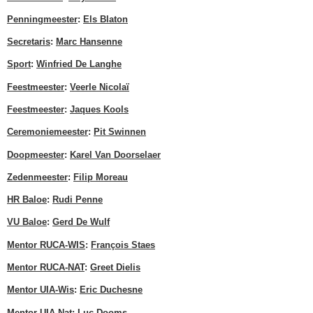
Penningmeester
:
Els Blaton
Secretaris
:
Marc Hansenne
Sport
:
Winfried De Langhe
Feestmeester
:
Veerle Nicolaï
Feestmeester
:
Jaques Kools
Ceremoniemeester
:
Pit Swinnen
Doopmeester
:
Karel Van Doorselaer
Zedenmeester
:
Filip Moreau
HR Baloe
:
Rudi Penne
VU Baloe
:
Gerd De Wulf
Mentor RUCA-WIS
:
François Staes
Mentor RUCA-NAT
:
Greet Dielis
Mentor UIA-Wis
:
Eric Duchesne
Mentor UIA-Nat
:
Luc Dooms