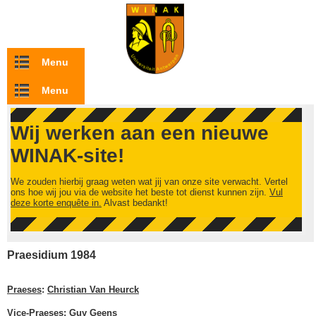
Overslaan en naar de inhoud gaan
Menu
Menu
Wij werken aan een nieuwe
WINAK-site!
We zouden hierbij graag weten wat jij van onze site verwacht. Vertel
ons hoe wij jou via de website het beste tot dienst kunnen zijn.
Vul
deze korte enquête in.
Alvast bedankt!
Praesidium 1984
Praeses
:
Christian Van Heurck
Vice-Praeses
:
Guy Geens