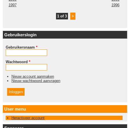
1997
1996
1 of 3
>
Gebruikerslogin
Gebruikersnaam
*
Wachtwoord
*
Nieuw account aanmaken
Nieuw wachtwoord aanvragen
User menu
Heractiveer account