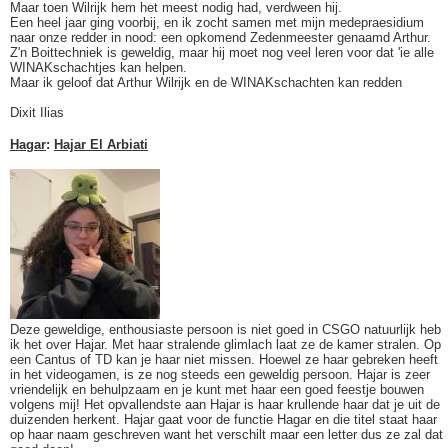
Maar toen Wilrijk hem het meest nodig had, verdween hij.
Een heel jaar ging voorbij, en ik zocht samen met mijn medepraesidium
naar onze redder in nood: een opkomend Zedenmeester genaamd Arthur.
Z'n Boittechniek is geweldig, maar hij moet nog veel leren voor dat 'ie alle
WINAKschachtjes kan helpen.
Maar ik geloof dat Arthur Wilrijk en de WINAKschachten kan redden
Dixit Ilias
Hagar
:
Hajar El Arbiati
Deze geweldige, enthousiaste persoon is niet goed in CSGO natuurlijk heb
ik het over Hajar. Met haar stralende glimlach laat ze de kamer stralen. Op
een Cantus of TD kan je haar niet missen. Hoewel ze haar gebreken heeft
in het videogamen, is ze nog steeds een geweldig persoon. Hajar is zeer
vriendelijk en behulpzaam en je kunt met haar een goed feestje bouwen
volgens mij! Het opvallendste aan Hajar is haar krullende haar dat je uit de
duizenden herkent. Hajar gaat voor de functie Hagar en die titel staat haar
op haar naam geschreven want het verschilt maar een letter dus ze zal dat