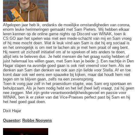
Afgelopen jaar heb ik, ondanks de moeilijke omstandigheden van corona,
enorm leuke herinneringen gemaakt met Sam Pieters. Wij hebben elkaar
leren kennen op de online game nights op Discord van WINAK, toen ik
CS:GO aan het spelen was met een mede-schacht van mij en Sam vroeg
of hij mee mocht doen. Wat ik leuk vind aan Sam is dat hij erg sociaal is
en het onmogelijk is om niet te lachen als je met hem praat of weg bent.
Hij neemt uit zichzelf initiatief om af te spreken of iets anders te doen,
altijd iets te beleven dus. Je hebt mensen die het graag rustig hebben of
juist helemaal los willen gaan, met Sam kan je beide ;). Een nachtje in Den
Hagar slapen na avondje goed gaan is ook niet vreemd voor hem. Als we
denken aan Sam dan denken we ook aan zijn liefde voor Stella. Af en toe
komt daar ook wel eens een spauwke bij kijken, maar dat houdt hem niet
tegen om te blijven gaan, zelfs na een zevensprong.
Toen ik vorig jaar zelf in het praesidium stapte, was Sam erg spontaan en
behulpzaam. Als je hem nodig hebt en het lief (heel lief) vraagt, zal hij geen
nee zeggen. Met zijn grote verantwoordelijkheidsgevoel en passie voor
WINAK, ben ik er zeker van dat Vice-Praeses perfect past bij Sam en hij
het heel goed gaat doen.
Dixit Hajar
Quaestor
:
Robbe Nooyens