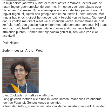
In mijn eerste jaar was ik niet echt heel actief in WINAK, echter was de
naam Ingvar geen onbekende voor me. Ik hoorde veel eerstejaars over
'deze naam' spreken. Dit academiejaar op de studentenopening kwam ik
Ingvar tegen. Hij sprak ons groepje aan en zo leerde ik hem kennen. Met
Ingvar had ik echt direct het gevoel dat ik terecht kon bij hem... Niet enkel
dat, ik voelde me direct alsof we al vrienden waren. Ingvar straalt de rust
zelf uit, heeft een gouden hart en kan met iedereen door een deur. Hij staat
voor zichzelf, heeft zijn eigen stijl en boven al dit positieve heeft hij
stralende punten. Samen met zijn vodka geniet hij ten volle van elke
activiteit!
Dixit Hélène
Zedenmeester
:
Arthur Préal
Bier, Cocktails, Smurfkes en Alcohol.
Lang geleden leefden alle clubs in vrede samen. Maar alles veranderde
toen de Faculteit Geneeskunde uiteenviel.
Alleen den Arthur, meester van alle vier de boitkunsten, kon Wilrijk redden.