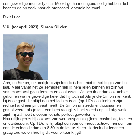
een geweldige mentor fysica. Moest ge haar dringend nodig hebben, bel
haar en ga op zoek naar de standaard Motorola beltoon!
Dixit Luca
V.U. (tot april 2023)
:
Simon Olivier
Aah, de Simon, om eerlijk te zijn kende ik hem niet in het begin van het
jaar. Maar vanaf het 2e semester heb ik hem leren kennen en zijn we
samen wel wat gaan feesten en cantussen. Zo ben ik er dan ook achter
gekomen wa ne geweldige kerel dat hij toch is! Als je die Simon niet kent,
hij is de gast die altijd aan het lachen is en (op TD's dan toch) in zijn
rechterhand een pint vast heeft! De Simon is steeds enthousiast en
gemotiveerd, als je iets van hem vraagt zal het steeds op tijd afgewerkt
zijn! Hij zal nooit stoppen tot iets perfect geworden is!
Natuurlijk geniet hij ook wel van wat ontspanning (lees: basketbal, feesten
en cantussen). Op TD's is hij altijd één van de meest actieve mensen, om
dan de volgende dag om 8:30 in de les te zitten. Ik denk dat iedereen
graag zou weten hoe hij dit voor elkaar krijgt!