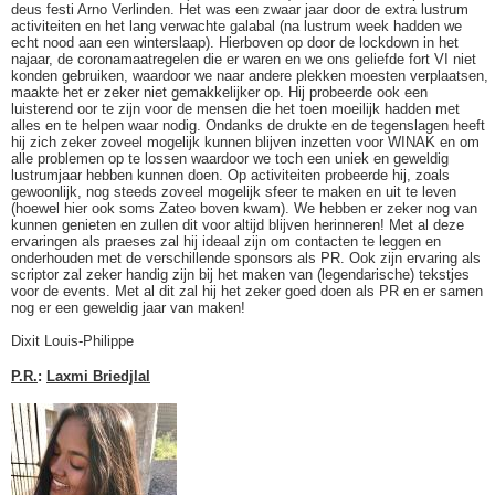
deus festi Arno Verlinden. Het was een zwaar jaar door de extra lustrum
activiteiten en het lang verwachte galabal (na lustrum week hadden we
echt nood aan een winterslaap). Hierboven op door de lockdown in het
najaar, de coronamaatregelen die er waren en we ons geliefde fort VI niet
konden gebruiken, waardoor we naar andere plekken moesten verplaatsen,
maakte het er zeker niet gemakkelijker op. Hij probeerde ook een
luisterend oor te zijn voor de mensen die het toen moeilijk hadden met
alles en te helpen waar nodig. Ondanks de drukte en de tegenslagen heeft
hij zich zeker zoveel mogelijk kunnen blijven inzetten voor WINAK en om
alle problemen op te lossen waardoor we toch een uniek en geweldig
lustrumjaar hebben kunnen doen. Op activiteiten probeerde hij, zoals
gewoonlijk, nog steeds zoveel mogelijk sfeer te maken en uit te leven
(hoewel hier ook soms Zateo boven kwam). We hebben er zeker nog van
kunnen genieten en zullen dit voor altijd blijven herinneren! Met al deze
ervaringen als praeses zal hij ideaal zijn om contacten te leggen en
onderhouden met de verschillende sponsors als PR. Ook zijn ervaring als
scriptor zal zeker handig zijn bij het maken van (legendarische) tekstjes
voor de events. Met al dit zal hij het zeker goed doen als PR en er samen
nog er een geweldig jaar van maken!
Dixit Louis-Philippe
P.R.
:
Laxmi Briedjlal