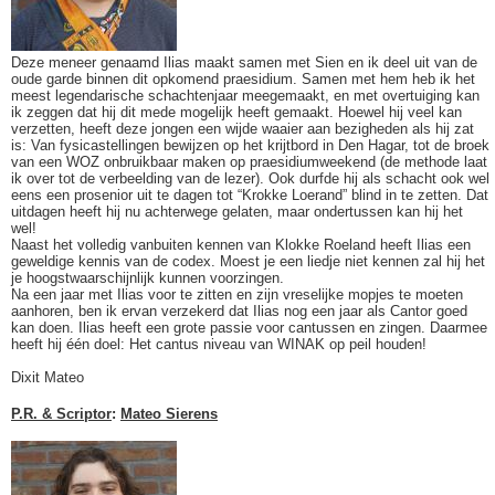
Deze meneer genaamd Ilias maakt samen met Sien en ik deel uit van de
oude garde binnen dit opkomend praesidium. Samen met hem heb ik het
meest legendarische schachtenjaar meegemaakt, en met overtuiging kan
ik zeggen dat hij dit mede mogelijk heeft gemaakt. Hoewel hij veel kan
verzetten, heeft deze jongen een wijde waaier aan bezigheden als hij zat
is: Van fysicastellingen bewijzen op het krijtbord in Den Hagar, tot de broek
van een WOZ onbruikbaar maken op praesidiumweekend (de methode laat
ik over tot de verbeelding van de lezer). Ook durfde hij als schacht ook wel
eens een prosenior uit te dagen tot “Krokke Loerand” blind in te zetten. Dat
uitdagen heeft hij nu achterwege gelaten, maar ondertussen kan hij het
wel!
Naast het volledig vanbuiten kennen van Klokke Roeland heeft Ilias een
geweldige kennis van de codex. Moest je een liedje niet kennen zal hij het
je hoogstwaarschijnlijk kunnen voorzingen.
Na een jaar met Ilias voor te zitten en zijn vreselijke mopjes te moeten
aanhoren, ben ik ervan verzekerd dat Ilias nog een jaar als Cantor goed
kan doen. Ilias heeft een grote passie voor cantussen en zingen. Daarmee
heeft hij één doel: Het cantus niveau van WINAK op peil houden!
Dixit Mateo
P.R. & Scriptor
:
Mateo Sierens