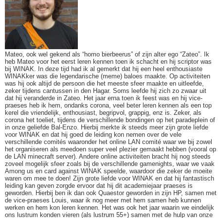
Mateo, ook wel gekend als “homo bierbeerus” of zijn alter ego “Zateo”. Ik
heb Mateo voor het eerst leren kennen toen ik schacht en hij scriptor was
bij WINAK. In deze tijd had ik al gemerkt dat hij een heel enthousiaste
WINAKker was die legendarische (meme) baloes maakte. Op activiteiten
was hij ook altijd de persoon die het meeste sfeer maakte en uitleefde,
zeker tijdens cantussen in den Hagar. Soms leefde hij zich zo zwaar uit
dat hij veranderde in Zateo. Het jaar erna toen ik feest was en hij vice-
praeses heb ik hem, ondanks corona, veel beter leren kennen als een top
kerel die vriendelijk, enthousiast, begripvol, grappig, enz is. Zeker, als
corona het toeliet, tijdens de verschillende bondingen op het paradeplein of
in onze geliefde Bal-Enzo. Hierbij merkte ik steeds meer zijn grote liefde
voor WINAK en dat hij goed de leiding kon nemen over de vele
verschillende comités waaronder het online LAN comité waar we bij zowel
het organiseren als meedoen super veel plezier gemaakt hebben (vooral op
de LAN minecraft server). Andere online activiteiten bracht hij nog steeds
zoveel mogelijk sfeer zoals bij de verschillende gamenights, waar we vaak
Among us en card against WINAK speelde, waardoor die zeker de moeite
waren om mee te doen! Zijn grote liefde voor WINAK en dat hij fantastisch
leiding kan geven zorgde ervoor dat hij dit academiejaar praeses is
geworden. Hierbij ben ik dan ook Quaestor geworden in zijn HP, samen met
de vice-praeses Louis, waar ik nog meer met hem samen heb kunnen
werken en hem kon leren kennen. Het was ook het jaar waarin we eindelijk
ons lustrum konden vieren (als lustrum 55+) samen met de hulp van onze