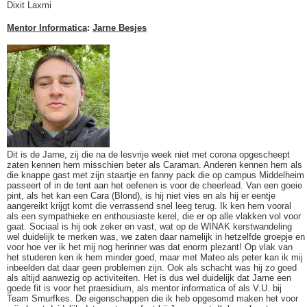
Dixit Laxmi
Mentor Informatica
:
Jarne Besjes
Dit is de Jarne, zij die na de lesvrije week niet met corona opgescheept
zaten kennen hem misschien beter als Caraman. Anderen kennen hem als
die knappe gast met zijn staartje en fanny pack die op campus Middelheim
passeert of in de tent aan het oefenen is voor de cheerlead. Van een goeie
pint, als het kan een Cara (Blond), is hij niet vies en als hij er eentje
aangereikt krijgt komt die verrassend snel leeg terug. Ik ken hem vooral
als een sympathieke en enthousiaste kerel, die er op alle vlakken vol voor
gaat. Sociaal is hij ook zeker en vast, wat op de WINAK kerstwandeling
wel duidelijk te merken was, we zaten daar namelijk in hetzelfde groepje en
voor hoe ver ik het mij nog herinner was dat enorm plezant! Op vlak van
het studeren ken ik hem minder goed, maar met Mateo als peter kan ik mij
inbeelden dat daar geen problemen zijn. Ook als schacht was hij zo goed
als altijd aanwezig op activiteiten. Het is dus wel duidelijk dat Jarne een
goede fit is voor het praesidium, als mentor informatica of als V.U. bij
Team Smurfkes. De eigenschappen die ik heb opgesomd maken het voor