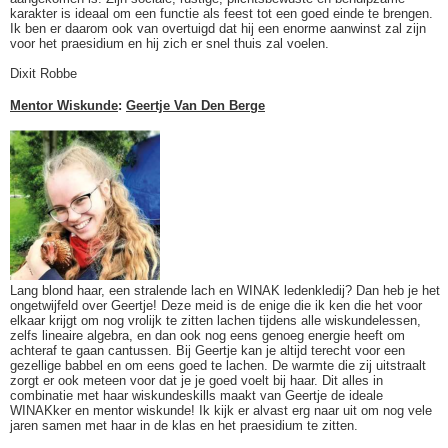
karakter is ideaal om een functie als feest tot een goed einde te brengen.
Ik ben er daarom ook van overtuigd dat hij een enorme aanwinst zal zijn
voor het praesidium en hij zich er snel thuis zal voelen.
Dixit Robbe
Mentor Wiskunde
:
Geertje Van Den Berge
Lang blond haar, een stralende lach en WINAK ledenkledij? Dan heb je het
ongetwijfeld over Geertje! Deze meid is de enige die ik ken die het voor
elkaar krijgt om nog vrolijk te zitten lachen tijdens alle wiskundelessen,
zelfs lineaire algebra, en dan ook nog eens genoeg energie heeft om
achteraf te gaan cantussen. Bij Geertje kan je altijd terecht voor een
gezellige babbel en om eens goed te lachen. De warmte die zij uitstraalt
zorgt er ook meteen voor dat je je goed voelt bij haar. Dit alles in
combinatie met haar wiskundeskills maakt van Geertje de ideale
WINAKker en mentor wiskunde! Ik kijk er alvast erg naar uit om nog vele
jaren samen met haar in de klas en het praesidium te zitten.