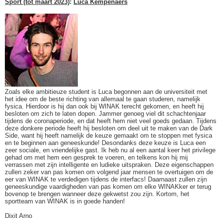
Sport (tot maart 2023)
:
Luca Kempenaers
Zoals elke ambitieuze student is Luca begonnen aan de universiteit met
het idee om de beste richting van allemaal te gaan studeren, namelijk
fysica. Hierdoor is hij dan ook bij WINAK terecht gekomen, en heeft hij
besloten om zich te laten dopen. Jammer genoeg viel dit schachtenjaar
tijdens de coronaperiode, en dat heeft hem niet veel goeds gedaan. Tijdens
deze donkere periode heeft hij besloten om deel uit te maken van de Dark
Side, want hij heeft namelijk de keuze gemaakt om te stoppen met fysica
en te beginnen aan geneeskunde! Desondanks deze keuze is Luca een
zeer sociale, en vriendelijke gast. Ik heb nu al een aantal keer het privilege
gehad om met hem een gesprek te voeren, en telkens kon hij mij
verrassen met zijn intelligente en ludieke uitspraken. Deze eigenschappen
zullen zeker van pas komen om volgend jaar mensen te overtuigen om de
eer van WINAK te verdedigen tijdens de interfacs! Daarnaast zullen zijn
geneeskundige vaardigheden van pas komen om elke WINAKker er terug
bovenop te brengen wanneer deze gekwetst zou zijn. Kortom, het
sportteam van WINAK is in goede handen!
Dixit Arno