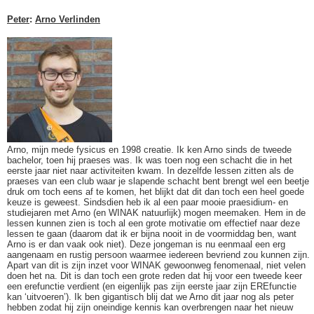
Peter
:
Arno Verlinden
Arno, mijn mede fysicus en 1998 creatie. Ik ken Arno sinds de tweede
bachelor, toen hij praeses was. Ik was toen nog een schacht die in het
eerste jaar niet naar activiteiten kwam. In dezelfde lessen zitten als de
praeses van een club waar je slapende schacht bent brengt wel een beetje
druk om toch eens af te komen, het blijkt dat dit dan toch een heel goede
keuze is geweest. Sindsdien heb ik al een paar mooie praesidium- en
studiejaren met Arno (en WINAK natuurlijk) mogen meemaken. Hem in de
lessen kunnen zien is toch al een grote motivatie om effectief naar deze
lessen te gaan (daarom dat ik er bijna nooit in de voormiddag ben, want
Arno is er dan vaak ook niet). Deze jongeman is nu eenmaal een erg
aangenaam en rustig persoon waarmee iedereen bevriend zou kunnen zijn.
Apart van dit is zijn inzet voor WINAK gewoonweg fenomenaal, niet velen
doen het na. Dit is dan toch een grote reden dat hij voor een tweede keer
een erefunctie verdient (en eigenlijk pas zijn eerste jaar zijn EREfunctie
kan ‘uitvoeren’). Ik ben gigantisch blij dat we Arno dit jaar nog als peter
hebben zodat hij zijn oneindige kennis kan overbrengen naar het nieuw