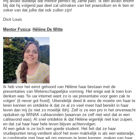
mij alvast duidelijk dat mentor perfect bij Jarne past. Ik ben alvast enorm
blij dat hij volgend jaar deel zal uitmaken van het praesidium en ik ben er
zeker van dat jullie dat ook zullen zijn!
Dixit Louis
Mentor Fysica
:
Hélène De Witte
Ik heb voor het eerst gehoord van Hélène haar bestaan met de
presentaties van Wetenschappelijke vorming. Het enige wat ik toen kon
denken was ‘fix uw internet want zo is uw presentatie voor geen zak te
volgen’ (it never got fixed). Uiteindelijk deed ik eens de moeite om haar te
leren kennen en ontdekte ik dat ze al zo veel meer had bereikt in haar
leven dan mij (is niet zo moeilijk tbh). Zelf is ze een pro in het onverwacht
opduiken op WINAK caféavonden (waarvan ze zelf niet wist dat er een
caféavond was). Al snel ontdekte ik dat Hélène eigenlijk niet kan zuipen,
en dat zal haar haar hele leven blijven achtervolgen.
Al een geluk is ze toch een goede student. Het feit dat ze haar
studiepunten terug verdient alsof het even makkelijk is als een wateradje,
in combinatie met haar wil om mensen te leren kennen, maken van haar