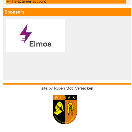
Heractiveer account
Sponsors
site by
Ruben 'Bob' Vereecken