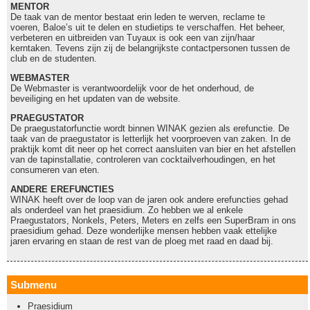
MENTOR
De taak van de mentor bestaat erin leden te werven, reclame te
voeren, Baloe’s uit te delen en studietips te verschaffen. Het beheer,
verbeteren en uitbreiden van Tuyaux is ook een van zijn/haar
kerntaken. Tevens zijn zij de belangrijkste contactpersonen tussen de
club en de studenten.
WEBMASTER
De Webmaster is verantwoordelijk voor de het onderhoud, de
beveiliging en het updaten van de website.
PRAEGUSTATOR
De praegustatorfunctie wordt binnen WINAK gezien als erefunctie. De
taak van de praegustator is letterlijk het voorproeven van zaken. In de
praktijk komt dit neer op het correct aansluiten van bier en het afstellen
van de tapinstallatie, controleren van cocktailverhoudingen, en het
consumeren van eten.
ANDERE EREFUNCTIES
WINAK heeft over de loop van de jaren ook andere erefuncties gehad
als onderdeel van het praesidium. Zo hebben we al enkele
Praegustators, Nonkels, Peters, Meters en zelfs een SuperBram in ons
praesidium gehad. Deze wonderlijke mensen hebben vaak ettelijke
jaren ervaring en staan de rest van de ploeg met raad en daad bij.
Submenu
Praesidium