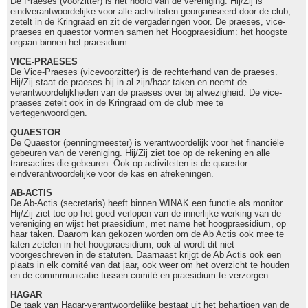
De Praeses (voorzitter) is het hoofd van de vereniging. Hij/Zij is
eindverantwoordelijke voor alle activiteiten georganiseerd door de club,
zetelt in de Kringraad en zit de vergaderingen voor. De praeses, vice-
praeses en quaestor vormen samen het Hoogpraesidium: het hoogste
orgaan binnen het praesidium.
VICE-PRAESES
De Vice-Praeses (vicevoorzitter) is de rechterhand van de praeses.
Hij/Zij staat de praeses bij in al zijn/haar taken en neemt de
verantwoordelijkheden van de praeses over bij afwezigheid. De vice-
praeses zetelt ook in de Kringraad om de club mee te
vertegenwoordigen.
QUAESTOR
De Quaestor (penningmeester) is verantwoordelijk voor het financiële
gebeuren van de vereniging. Hij/Zij ziet toe op de rekening en alle
transacties die gebeuren. Ook op activiteiten is de quaestor
eindverantwoordelijke voor de kas en afrekeningen.
AB-ACTIS
De Ab-Actis (secretaris) heeft binnen WINAK een functie als monitor.
Hij/Zij ziet toe op het goed verlopen van de innerlijke werking van de
vereniging en wijst het praesidium, met name het hoogpraesidium, op
haar taken. Daarom kan gekozen worden om de Ab Actis ook mee te
laten zetelen in het hoogpraesidium, ook al wordt dit niet
voorgeschreven in de statuten. Daarnaast krijgt de Ab Actis ook een
plaats in elk comité van dat jaar, ook weer om het overzicht te houden
en de commmunicatie tussen comité en praesidium te verzorgen.
HAGAR
De taak van Hagar-verantwoordelijke bestaat uit het behartigen van de