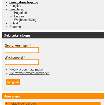
Functiebeschrijving
Kringlied
Den Hagar
Hagarlied
Historie
Wegbeschrijving
Schild
Statuten
Gebruikerslogin
Gebruikersnaam
*
Wachtwoord
*
Nieuw account aanmaken
Nieuw wachtwoord aanvragen
User menu
Heractiveer account