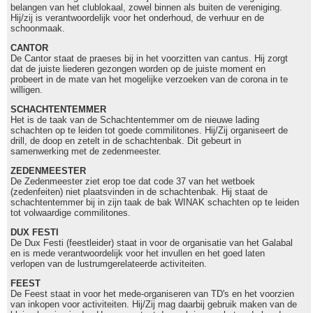
belangen van het clublokaal, zowel binnen als buiten de vereniging.
Hij/zij is verantwoordelijk voor het onderhoud, de verhuur en de
schoonmaak.
CANTOR
De Cantor staat de praeses bij in het voorzitten van cantus. Hij zorgt
dat de juiste liederen gezongen worden op de juiste moment en
probeert in de mate van het mogelijke verzoeken van de corona in te
willigen.
SCHACHTENTEMMER
Het is de taak van de Schachtentemmer om de nieuwe lading
schachten op te leiden tot goede commilitones. Hij/Zij organiseert de
drill, de doop en zetelt in de schachtenbak. Dit gebeurt in
samenwerking met de zedenmeester.
ZEDENMEESTER
De Zedenmeester ziet erop toe dat code 37 van het wetboek
(zedenfeiten) niet plaatsvinden in de schachtenbak. Hij staat de
schachtentemmer bij in zijn taak de bak WINAK schachten op te leiden
tot volwaardige commilitones.
DUX FESTI
De Dux Festi (feestleider) staat in voor de organisatie van het Galabal
en is mede verantwoordelijk voor het invullen en het goed laten
verlopen van de lustrumgerelateerde activiteiten.
FEEST
De Feest staat in voor het mede-organiseren van TD's en het voorzien
van inkopen voor activiteiten. Hij/Zij mag daarbij gebruik maken van de