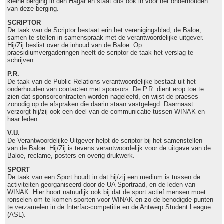
kleine berging in den Hagar en staat dus ook in voor het onderhouden
van deze berging.
SCRIPTOR
De taak van de Scriptor bestaat erin het verenigingsblad, de Baloe,
samen te stellen in samenspraak met de verantwoordelijke uitgever.
Hij/Zij beslist over de inhoud van de Baloe. Op
praesidiumvergaderingen heeft de scriptor de taak het verslag te
schrijven.
P.R.
De taak van de Public Relations verantwoordelijke bestaat uit het
onderhouden van contacten met sponsors. De P.R. dient erop toe te
zien dat sponsorcontracten worden nageleefd, en wijst de praeses
zonodig op de afspraken die daarin staan vastgelegd. Daarnaast
verzorgt hij/zij ook een deel van de communicatie tussen WINAK en
haar leden.
V.U.
De Verantwoordelijke Uitgever helpt de scriptor bij het samenstellen
van de Baloe. Hij/Zij is tevens verantwoordelijk voor de uitgave van de
Baloe, reclame, posters en overig drukwerk.
SPORT
De taak van een Sport houdt in dat hij/zij een medium is tussen de
activiteiten georganiseerd door de UA Sportraad, en de leden van
WINAK. Hier hoort natuurlijk ook bij dat de sport actief mensen moet
ronselen om te komen sporten voor WINAK en zo de benodigde punten
te verzamelen in de Interfac-competitie en de Antwerp Student League
(ASL).