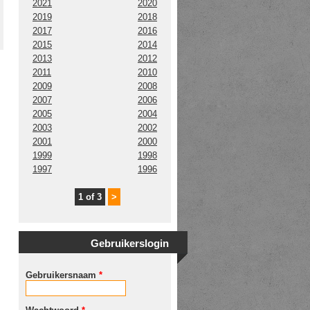
2021
2020
2019
2018
2017
2016
2015
2014
2013
2012
2011
2010
2009
2008
2007
2006
2005
2004
2003
2002
2001
2000
1999
1998
1997
1996
1 of 3
>
Gebruikerslogin
Gebruikersnaam
*