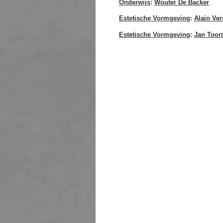
Onderwijs
:
Wouter De Backer
Estetische Vormgeving
:
Alain Ve
Estetische Vormgeving
:
Jan Too