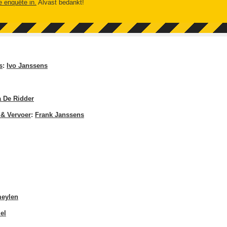
e enquête in.
Alvast bedankt!
s
:
Ivo Janssens
a De Ridder
 & Vervoer
:
Frank Janssens
meylen
el