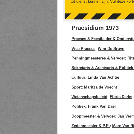
tot dienst kunnen zijn.
Vul deze kort
Praesidium 1973
Praeses & Feestleider & Onderwij
Vice-Praeses
:
Wim De Bruyn
Penningmeesteres & Vervoer
:
Rit
Sekretaris & Archivaris & Politiek
Cultuur
:
Linda Van Achter
Sport
:
Maritza de Voecht
Wetenschapsbeleid
:
Floris Derks
Politiek
:
Frank Van Dael
Doopmeester & Vervoer
:
Jan Ver
Zedenmeester & P.R.
:
Marc Van Ri