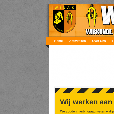
Overslaan en naar de inhoud gaan
Home
Activiteiten
Over Ons
Wij werken aan
We zouden hierbij graag weten wat ji