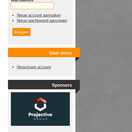
Wachtwoord
*
Nieuw account aanmaken
Nieuw wachtwoord aanvragen
User menu
Heractiveer account
Sponsors