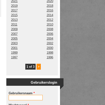
2021
2020
2019
2018
2017
2016
2015
2014
2013
2012
2011
2010
2009
2008
2007
2006
2005
2004
2003
2002
2001
2000
1999
1998
1997
1996
1 of 3
>
Gebruikerslogin
Gebruikersnaam
*