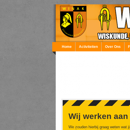
Overslaan en naar de inhoud gaan
Home
Activiteiten
Over Ons
Wij werken aan
We zouden hierbij graag weten wat ji