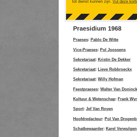
tot dienst kunnen zijn.
Vul deze kort
Praesidium 1968
Praeses
:
Pablo De Witte
Vice-Praeses
:
Pol Joossens
Sekretariaat
:
Kristin De Dekker
Sekretariaat
:
Lieve Robbroeckx
Sekretariaat
:
Willy Hofman
Feestpraeses
:
Walter Van Doninc
Kultuur & Wetenschap
:
Frank Wy
Sport
:
Jef Van Royen
Hoofdredacteur
:
Pol Van Drogenb
Schatbewaarder
:
Karel Verwulgen