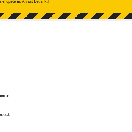
e enquête in.
Alvast bedankt!
k
nants
roeck