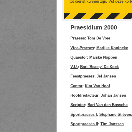
tot dienst kunnen zijn.
Vul deze kort
Praesidium 2000
Praeses
:
Tom De Vree
Vice-Praeses
:
Marijke Koninckx
Quaestor
:
Maiske Noppen
V.U.
:
Bart 'Beasty' De Kock
Feestpraeses
:
Jef Jansen
Cantor
:
Kim Van Hoof
Hoofdredacteur
:
Johan Jansen
Scriptor
:
Bart Van den Bossche
Sportpraeses I
:
Stephane Stiévena
Sportpraeses II
:
Tim Janssen