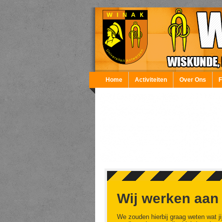
Overslaan en naar de inhoud gaan
Home
Activiteiten
Over Ons
Wij werken aan
We zouden hierbij graag weten wat ji