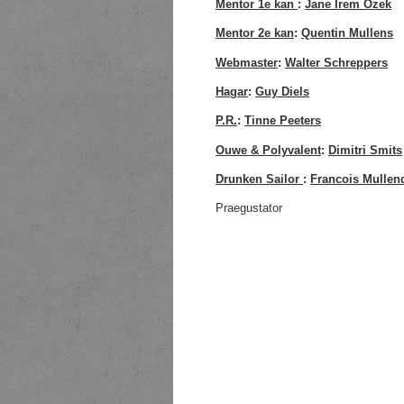
Mentor 1e kan
:
Jane Irem Ozek
Mentor 2e kan
:
Quentin Mullens
Webmaster
:
Walter Schreppers
Hagar
:
Guy Diels
P.R.
:
Tinne Peeters
Ouwe & Polyvalent
:
Dimitri Smits
Drunken Sailor
:
Francois Mullen
Praegustator