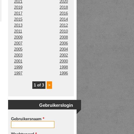
2021
2020
2019
2018
2017
2016
2015
2014
2013
2012
2011
2010
2009
2008
2007
2006
2005
2004
2003
2002
2001
2000
1999
1998
1997
1996
1 of 3
>
Gebruikerslogin
Gebruikersnaam
*