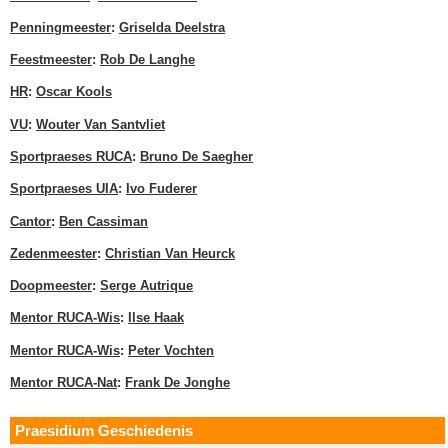
Penningmeester
:
Griselda Deelstra
Feestmeester
:
Rob De Langhe
HR
:
Oscar Kools
VU
:
Wouter Van Santvliet
Sportpraeses RUCA
:
Bruno De Saegher
Sportpraeses UIA
:
Ivo Fuderer
Cantor
:
Ben Cassiman
Zedenmeester
:
Christian Van Heurck
Doopmeester
:
Serge Autrique
Mentor RUCA-Wis
:
Ilse Haak
Mentor RUCA-Wis
:
Peter Vochten
Mentor RUCA-Nat
:
Frank De Jonghe
Praesidium Geschiedenis