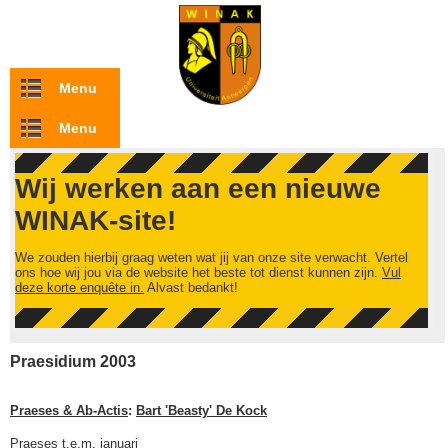
Overslaan en naar de inhoud gaan
Menu
Menu
Wij werken aan een nieuwe
WINAK-site!
We zouden hierbij graag weten wat jij van onze site verwacht. Vertel
ons hoe wij jou via de website het beste tot dienst kunnen zijn.
Vul
deze korte enquête in.
Alvast bedankt!
Praesidium 2003
Praeses & Ab-Actis
:
Bart 'Beasty' De Kock
Praeses t.e.m. januari