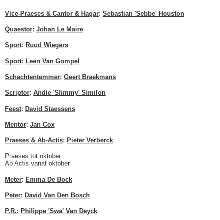
Vice-Praeses & Cantor & Hagar
:
Sebastian 'Sebbe' Houston
Quaestor
:
Johan Le Maire
Sport
:
Ruud Wiegers
Sport
:
Leen Van Gompel
Schachtentemmer
:
Geert Braekmans
Scriptor
:
Andie 'Slimmy' Similon
Feest
:
David Staessens
Mentor
:
Jan Cox
Praeses & Ab-Actis
:
Pieter Verberck
Praeses tot oktober
Ab Actis vanaf oktober
Meter
:
Emma De Bock
Peter
:
David Van Den Bosch
P.R.
:
Philippe 'Swa' Van Deyck