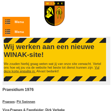
Overslaan en naar de inhoud gaan
Menu
Menu
Wij werken aan een nieuwe
WINAK-site!
We zouden hierbij graag weten wat jij van onze site verwacht. Vertel
ons hoe wij jou via de website het beste tot dienst kunnen zijn.
Vul
deze korte enquête in.
Alvast bedankt!
Praesidium 1976
Praeses
:
Pit Swinnen
Vice-Praeses & Feestleider
:
Dirk Verbeke