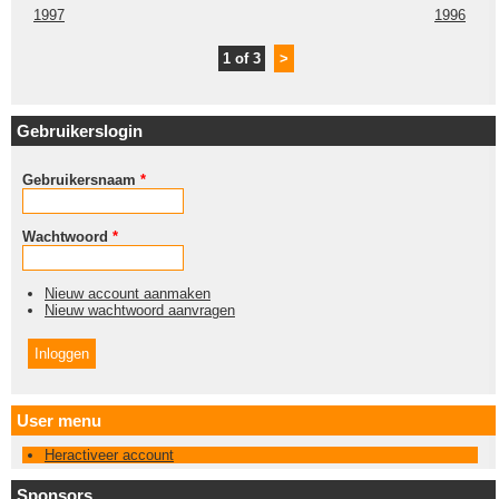
1997
1996
1 of 3
>
Gebruikerslogin
Gebruikersnaam
*
Wachtwoord
*
Nieuw account aanmaken
Nieuw wachtwoord aanvragen
User menu
Heractiveer account
Sponsors