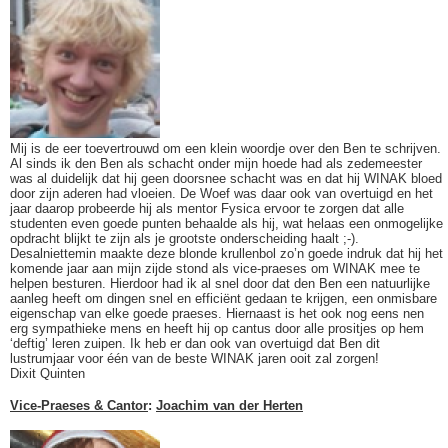
Mij is de eer toevertrouwd om een klein woordje over den Ben te schrijven.
Al sinds ik den Ben als schacht onder mijn hoede had als zedemeester
was al duidelijk dat hij geen doorsnee schacht was en dat hij WINAK bloed
door zijn aderen had vloeien. De Woef was daar ook van overtuigd en het
jaar daarop probeerde hij als mentor Fysica ervoor te zorgen dat alle
studenten even goede punten behaalde als hij, wat helaas een onmogelijke
opdracht blijkt te zijn als je grootste onderscheiding haalt ;-).
Desalniettemin maakte deze blonde krullenbol zo’n goede indruk dat hij het
komende jaar aan mijn zijde stond als vice-praeses om WINAK mee te
helpen besturen. Hierdoor had ik al snel door dat den Ben een natuurlijke
aanleg heeft om dingen snel en efficiënt gedaan te krijgen, een onmisbare
eigenschap van elke goede praeses. Hiernaast is het ook nog eens nen
erg sympathieke mens en heeft hij op cantus door alle prositjes op hem
‘deftig’ leren zuipen. Ik heb er dan ook van overtuigd dat Ben dit
lustrumjaar voor één van de beste WINAK jaren ooit zal zorgen!
Dixit Quinten
Vice-Praeses & Cantor
:
Joachim van der Herten