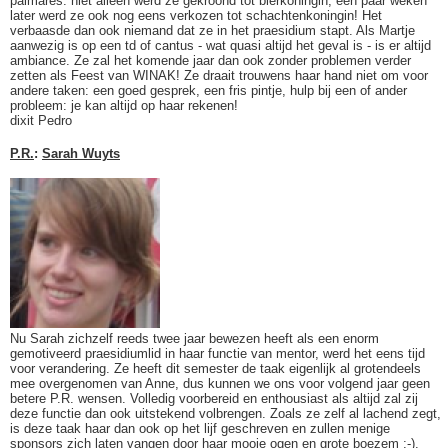
palmares: niet alleen werd ze gekroond tot bierkoningin, een paar weken
later werd ze ook nog eens verkozen tot schachtenkoningin! Het
verbaasde dan ook niemand dat ze in het praesidium stapt. Als Martje
aanwezig is op een td of cantus - wat quasi altijd het geval is - is er altijd
ambiance. Ze zal het komende jaar dan ook zonder problemen verder
zetten als Feest van WINAK! Ze draait trouwens haar hand niet om voor
andere taken: een goed gesprek, een fris pintje, hulp bij een of ander
probleem: je kan altijd op haar rekenen!
dixit Pedro
P.R.
:
Sarah Wuyts
Nu Sarah zichzelf reeds twee jaar bewezen heeft als een enorm
gemotiveerd praesidiumlid in haar functie van mentor, werd het eens tijd
voor verandering. Ze heeft dit semester de taak eigenlijk al grotendeels
mee overgenomen van Anne, dus kunnen we ons voor volgend jaar geen
betere P.R. wensen. Volledig voorbereid en enthousiast als altijd zal zij
deze functie dan ook uitstekend volbrengen. Zoals ze zelf al lachend zegt,
is deze taak haar dan ook op het lijf geschreven en zullen menige
sponsors zich laten vangen door haar mooie ogen en grote boezem ;-).