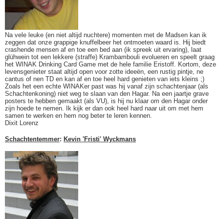
Na vele leuke (en niet altijd nuchtere) momenten met de Madsen kan ik
zeggen dat onze grappige knuffelbeer het ontmoeten waard is. Hij biedt
crashende mensen af en toe een bed aan (ik spreek uit ervaring), laat
glühwein tot een lekkere (straffe) Krambambouli evolueren en speelt graag
het WINAK Drinking Card Game met de hele familie Eristoff. Kortom, deze
levensgenieter staat altijd open voor zotte ideeën, een rustig pintje, ne
cantus of nen TD en kan af en toe heel hard genieten van iets kleins ;)
Zoals het een echte WINAKer past was hij vanaf zijn schachtenjaar (als
Schachtenkoning) niet weg te slaan van den Hagar. Na een jaartje grave
posters te hebben gemaakt (als VU), is hij nu klaar om den Hagar onder
zijn hoede te nemen. Ik kijk er dan ook heel hard naar uit om met hem
samen te werken en hem nog beter te leren kennen.
Dixit Lorenz
Schachtentemmer
:
Kevin 'Fristi' Wyckmans