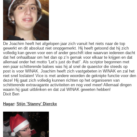
De Joachim heeft het afgelopen jaar zich vanuit het niets naar de top
gewerkt en dit absoluut niet onopgemerkt. Hij heeft getoond dat hij zich
volledig kan geven voor een of ander geschift idee waarvan iedereen dacht
dat het onhaalbaar om het dan op z’n gemak voor elkaar te krijgen en dat
allemaal onder het motto ‘Let’s just do that!’. Als scriptor begonnen met
een paar schitterende baloes was hij al snel de quaestor die steeds op
post is voor WINAK. Joachim heeft zich vastgebeten in WINAK en zal het
niet snel loslaten! Vice is met andere woorden de geknipte functie voor den
deze! Hij gaat zich volledig kunnen richten op het organiseren van
schitterende extravagante activiteiten en nog veel meer! Allemaal dingen
waarin hij gaat uitblinken en dat zal WINAK geweten hebben!
Dixit Ben
Hagar
:
Stijn 'Stanny' Dierckx