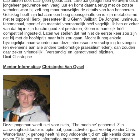
capituleren doet daar geen goeds aan. Elke aangelegenheid verdwijnt deze
jongeheer gedurende een ‘vaag’ uur en komt daarna terug met de zotste
verhalen waar hij zelf nog maar nauwelijks de details van kan herinneren.
Gelukkig heeft zijn lichaam een hoog sponsgehalte en is zijn metabolisme
niet te toppen! Hierbij presenteer ik u Glenn ‘Jailbait’ De Jonghe: lumineus,
fenomenaal, sportief en meestal voornamelijk héél vagelijk. Ik ben er zeker
van dat hij in zijn functie goed zal presteren, Glenn is namelijk héél
competitief ingesteld. Laten we stellen dat het niet de eerste keer zou zijn
dat hij met de hoofdprijs naar huis zou gaan. Mocht ik nog enkele
bijvoegelijke naamwoorden aan deze interessante verschijning toevoegen
(en eveneens aan alle andere toekomstige praesidiumleden), dan zouden
daar zeker ‘vriendelijk’, ‘verstandig’ en ‘gemotiveerd’ bijzitten.
Dixit Christophe
Mentor Informatica
:
Christophe Van Gysel
Deze jongeman wordt niet voor niets, ‘The machine’ genoemd. Zijn
aanwezigheidsfactor is optimaal, geen activiteit gaat voorbij zonder Chris.
Wonderbaarlijk genoeg heeft hij nog voldoende tijd om zijn kennis door te
geven.Zit je met een informatica probleem, niemand zal je beter kunnen