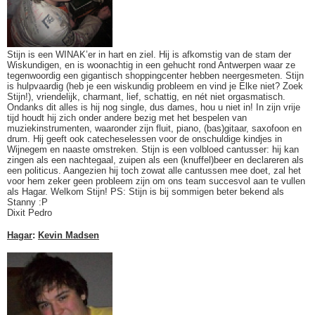
Stijn is een WINAK’er in hart en ziel. Hij is afkomstig van de stam der
Wiskundigen, en is woonachtig in een gehucht rond Antwerpen waar ze
tegenwoordig een gigantisch shoppingcenter hebben neergesmeten. Stijn
is hulpvaardig (heb je een wiskundig probleem en vind je Elke niet? Zoek
Stijn!), vriendelijk, charmant, lief, schattig, en nét niet orgasmatisch.
Ondanks dit alles is hij nog single, dus dames, hou u niet in! In zijn vrije
tijd houdt hij zich onder andere bezig met het bespelen van
muziekinstrumenten, waaronder zijn fluit, piano, (bas)gitaar, saxofoon en
drum. Hij geeft ook catecheselessen voor de onschuldige kindjes in
Wijnegem en naaste omstreken. Stijn is een volbloed cantusser: hij kan
zingen als een nachtegaal, zuipen als een (knuffel)beer en declareren als
een politicus. Aangezien hij toch zowat alle cantussen mee doet, zal het
voor hem zeker geen probleem zijn om ons team succesvol aan te vullen
als Hagar. Welkom Stijn! PS: Stijn is bij sommigen beter bekend als
Stanny :P
Dixit Pedro
Hagar
:
Kevin Madsen