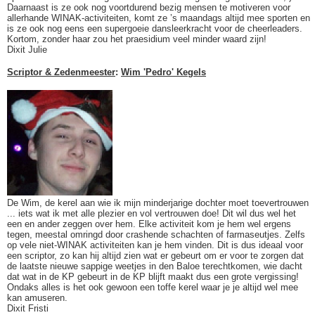
Daarnaast is ze ook nog voortdurend bezig mensen te motiveren voor
allerhande WINAK-activiteiten, komt ze ’s maandags altijd mee sporten en
is ze ook nog eens een supergoeie dansleerkracht voor de cheerleaders.
Kortom, zonder haar zou het praesidium veel minder waard zijn!
Dixit Julie
Scriptor & Zedenmeester
:
Wim 'Pedro' Kegels
De Wim, de kerel aan wie ik mijn minderjarige dochter moet toevertrouwen
... iets wat ik met alle plezier en vol vertrouwen doe! Dit wil dus wel het
een en ander zeggen over hem. Elke activiteit kom je hem wel ergens
tegen, meestal omringd door crashende schachten of farmaseutjes. Zelfs
op vele niet-WINAK activiteiten kan je hem vinden. Dit is dus ideaal voor
een scriptor, zo kan hij altijd zien wat er gebeurt om er voor te zorgen dat
de laatste nieuwe sappige weetjes in den Baloe terechtkomen, wie dacht
dat wat in de KP gebeurt in de KP blijft maakt dus een grote vergissing!
Ondaks alles is het ook gewoon een toffe kerel waar je je altijd wel mee
kan amuseren.
Dixit Fristi