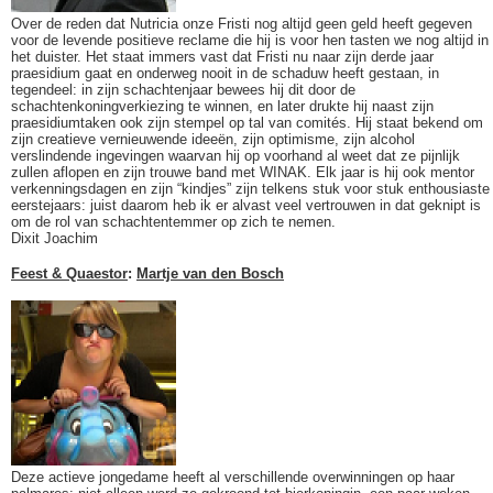
Over de reden dat Nutricia onze Fristi nog altijd geen geld heeft gegeven
voor de levende positieve reclame die hij is voor hen tasten we nog altijd in
het duister. Het staat immers vast dat Fristi nu naar zijn derde jaar
praesidium gaat en onderweg nooit in de schaduw heeft gestaan, in
tegendeel: in zijn schachtenjaar bewees hij dit door de
schachtenkoningverkiezing te winnen, en later drukte hij naast zijn
praesidiumtaken ook zijn stempel op tal van comités. Hij staat bekend om
zijn creatieve vernieuwende ideeën, zijn optimisme, zijn alcohol
verslindende ingevingen waarvan hij op voorhand al weet dat ze pijnlijk
zullen aflopen en zijn trouwe band met WINAK. Elk jaar is hij ook mentor
verkenningsdagen en zijn “kindjes” zijn telkens stuk voor stuk enthousiaste
eerstejaars: juist daarom heb ik er alvast veel vertrouwen in dat geknipt is
om de rol van schachtentemmer op zich te nemen.
Dixit Joachim
Feest & Quaestor
:
Martje van den Bosch
Deze actieve jongedame heeft al verschillende overwinningen op haar