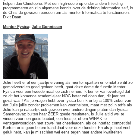
helpen dan Christophe. Met een high-score op onder andere Inleiding
programmeren en zijn algemene kennis over de richting Informatica zelf, is
de Chris de gewezen persoon om als mentor Informatica te functioneren.
Dixit Daan
Mentor Fysica
:
Julie Gonnissen
Julie heeft er al een jaartje ervaring als mentor opzitten en omdat ze dit zo
gemotiveerd en goed gedaan heeft, gaat deze dame de functie Mentor
Fysica voor een tweede maal op zich nemen. Ik ben er van overtuigd dat
ze dit het komende academiejaar NOG beter zal doen dan, dit jaar het
geval was ! Als je vragen hebt over fysica ben ik er bijna 100% zeker van
dat Julie jullie zonder problemen kan voorthelpen, maar met zo’ n toffe als
Julie kan je natuurlijk ook gewoon over andere dingen praten dan fysica.
Samengevat: buiten haar ZEER goede resultaten, is Julie altijd wel te
vinden voor nen goeie babbel, een feestje, of om WINAK te
vertegenwoordigen met zowel het cheerleaden, als de interfac competitie!
Kortom er is geen betere kandidaat voor deze functie. En als je heel veel
geluk hebt, kan je misschien wel eens tegen haar andere kwaliteiten