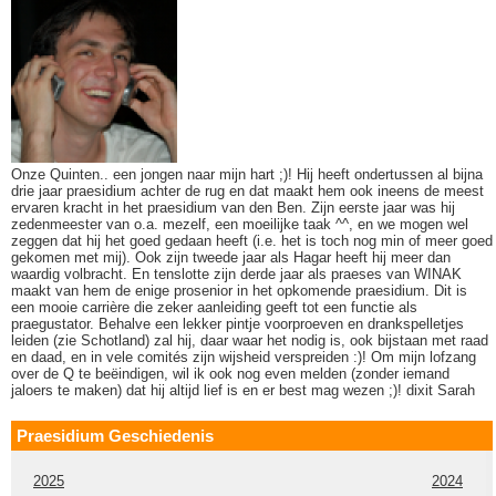
Onze Quinten.. een jongen naar mijn hart ;)! Hij heeft ondertussen al bijna
drie jaar praesidium achter de rug en dat maakt hem ook ineens de meest
ervaren kracht in het praesidium van den Ben. Zijn eerste jaar was hij
zedenmeester van o.a. mezelf, een moeilijke taak ^^, en we mogen wel
zeggen dat hij het goed gedaan heeft (i.e. het is toch nog min of meer goed
gekomen met mij). Ook zijn tweede jaar als Hagar heeft hij meer dan
waardig volbracht. En tenslotte zijn derde jaar als praeses van WINAK
maakt van hem de enige prosenior in het opkomende praesidium. Dit is
een mooie carrière die zeker aanleiding geeft tot een functie als
praegustator. Behalve een lekker pintje voorproeven en drankspelletjes
leiden (zie Schotland) zal hij, daar waar het nodig is, ook bijstaan met raad
en daad, en in vele comités zijn wijsheid verspreiden :)! Om mijn lofzang
over de Q te beëindigen, wil ik ook nog even melden (zonder iemand
jaloers te maken) dat hij altijd lief is en er best mag wezen ;)! dixit Sarah
Praesidium Geschiedenis
2025
2024