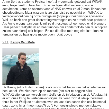
Anne Bertha, studente Fysica, heeft al meermaals getoond dat WINAK
een plekje heeft in haar hart. Zo is ze bijna altijd aanwezig op de
activiteiten, komt ze sporten voor WINAK en was ze al 2 maal lid van het
cheerleadteam. Maar waarom is ze dan juist zo geschikt om WINAK te
vertegenwoordigen bij onze huidige en (hopelijk) toekomstige sponsors?
Wel, ze bezit een groot doorzettingsvermogen en ze streeft naar perfectie.
Als Anne ergens aan begint, wil ze dit resoluut tot een goed eind brengen.
Haar perfect taalgebruik en haar kunnen om zonder “dt”-fouten te schrijven
zullen haar hierbij ook helpen. En als dit alles toch nog niet lukt, kan ze
terugvallen op haar grote mooie ogen. Dixit Joyce
V.U.
:
Kenny Van Mele
De Kenny (of ook den Tetten) is als sinds het begin van het academiejaar
heel actief. We zien hem op de meeste (om niet te zeggen alle)
WINAKtiviteiten wel verschijnen. Zelfs op de infodagen van de UA staat hij
er om onze kring te vertegenwoordigen. Hij voelt zich duidelijk helemaal
thuis in het Wilrijkse studentenleven en laat zich daarin dan ook helemaal
gaan: zo is hij al (meermaals?) op ’t Fort gesignaleerd met een blauwe