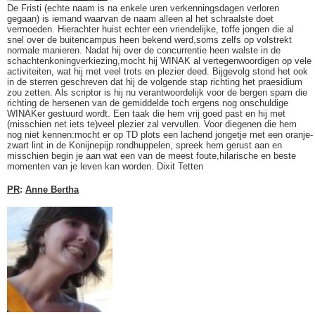
De Fristi (echte naam is na enkele uren verkenningsdagen verloren
gegaan) is iemand waarvan de naam alleen al het schraalste doet
vermoeden. Hierachter huist echter een vriendelijke, toffe jongen die al
snel over de buitencampus heen bekend werd,soms zelfs op volstrekt
normale manieren. Nadat hij over de concurrentie heen walste in de
schachtenkoningverkiezing,mocht hij WINAK al vertegenwoordigen op vele
activiteiten, wat hij met veel trots en plezier deed. Bijgevolg stond het ook
in de sterren geschreven dat hij de volgende stap richting het praesidium
zou zetten. Als scriptor is hij nu verantwoordelijk voor de bergen spam die
richting de hersenen van de gemiddelde toch ergens nog onschuldige
WINAKer gestuurd wordt. Een taak die hem vrij goed past en hij met
(misschien net iets te)veel plezier zal vervullen. Voor diegenen die hem
nog niet kennen:mocht er op TD plots een lachend jongetje met een oranje-
zwart lint in de Konijnepijp rondhuppelen, spreek hem gerust aan en
misschien begin je aan wat een van de meest foute,hilarische en beste
momenten van je leven kan worden. Dixit Tetten
PR
:
Anne Bertha