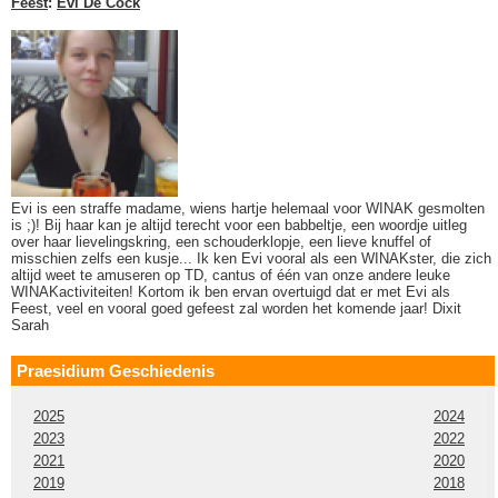
Feest
:
Evi De Cock
Evi is een straffe madame, wiens hartje helemaal voor WINAK gesmolten
is ;)! Bij haar kan je altijd terecht voor een babbeltje, een woordje uitleg
over haar lievelingskring, een schouderklopje, een lieve knuffel of
misschien zelfs een kusje... Ik ken Evi vooral als een WINAKster, die zich
altijd weet te amuseren op TD, cantus of één van onze andere leuke
WINAKactiviteiten! Kortom ik ben ervan overtuigd dat er met Evi als
Feest, veel en vooral goed gefeest zal worden het komende jaar! Dixit
Sarah
Praesidium Geschiedenis
2025
2024
2023
2022
2021
2020
2019
2018