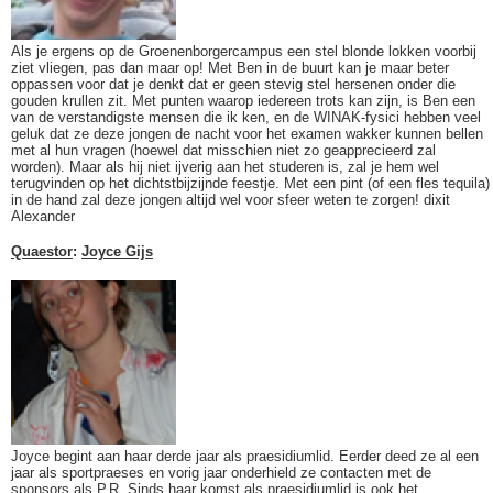
Als je ergens op de Groenenborgercampus een stel blonde lokken voorbij
ziet vliegen, pas dan maar op! Met Ben in de buurt kan je maar beter
oppassen voor dat je denkt dat er geen stevig stel hersenen onder die
gouden krullen zit. Met punten waarop iedereen trots kan zijn, is Ben een
van de verstandigste mensen die ik ken, en de WINAK-fysici hebben veel
geluk dat ze deze jongen de nacht voor het examen wakker kunnen bellen
met al hun vragen (hoewel dat misschien niet zo geapprecieerd zal
worden). Maar als hij niet ijverig aan het studeren is, zal je hem wel
terugvinden op het dichtstbijzijnde feestje. Met een pint (of een fles tequila)
in de hand zal deze jongen altijd wel voor sfeer weten te zorgen! dixit
Alexander
Quaestor
:
Joyce Gijs
Joyce begint aan haar derde jaar als praesidiumlid. Eerder deed ze al een
jaar als sportpraeses en vorig jaar onderhield ze contacten met de
sponsors als P.R. Sinds haar komst als praesidiumlid is ook het