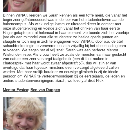
Binnen WINAK leerden we Sarah kennen als een toffe meid, die vanaf het
begin zeer geïnteresseerd was in de leer van het studentenleven aan de
buitencampus. Als wiskundige kwam ze uiteraard direct in contact met
onze studentenkring en voelde zich vanaf het drinken van haar eerste
Hagar-getapte pint al helemaal in haar element. Ze toonde zich het voorbije
jaar als een rolmodel voor alle studenten: ze haalde goede punten en
slaagde er toch nog in zich te engageren voor WINAK, door o.a. de titel
schachtenkoningin te veroveren en zich vrijwillig bij het cheerleadingteam
te voegen. We zagen het al vrij snel: Sarah was een perfecte Mentor
Wiskunde-in-spe. Als vrouw heeft ze zoals de meesten van haar geslacht
van nature een zeer verzorgd taalgebruik (een dt-fout maken in
chatgesprek met haar wordt zwaar afgestraft ;-)), dus wij zijn er van
overtuigd dat haar tuyeaux minstens even verzorgd afgeleverd zullen
worden. Met haar vrolijk karakter en eeuwige glimlach is zij de ideale
persoon om WINAK te vertegenwoordigen bij de eerstejaars, de leden en
andere studentenverenigingen. Sarah, we love ya! dixit Nick
Mentor Fysica
:
Ben van Duppen