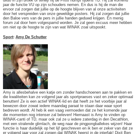
dildo in zijn broek of terwijl hij de Fristi humpt tijdens TD. Hij zal komend
jaar de functie VU op zijn schouders nemen. En dus is hij de man die
ervoor zal zorgen dat jullie op de hoogte blijven van al onze activiteiten
door het verspreiden van onze geweldige posters. Hij zal zorgen dat jullie
den Baloe vers van de pers in jullie handen geduwd krijgen. En menig
forum zal door hem volgespamd worden. Je zal geen excuus meer hebben
om niet op de hoogte te zijn van wat WINAK zoal uitspookt.
Sport
:
Amy De Schutter
Amy is allesbehalve een katje om zonder handschoenen aan te pakken en
die kwaliteiten kan ze volgend jaar als sportpraeses vast en zeker optimaal
benutten! Ze is een actief WINAK-lid en dat heeft ze het voorbije jaar al
bewezen door zowat iedere maandag paraat te staan daar waar sport
bedreven wordt. Al heb ik een vaag vermoeden dat ze het komende jaar
die momenten nog intenser zal beleven! Hiernaast is Amy te vinden op
WINAK-canti of TD, maar ook zal ze u iedere zaterdag in den Decathlon,
met een stralende glimlach, de weg naar de pingpongballekes wijzen! Haar
functie is haar duidelijk op het lijf geschreven en ik ben er zeker van dat ze
er volgend jaar voor zal zorgen dat WINAK heerst in de interfak! Dixit Ben