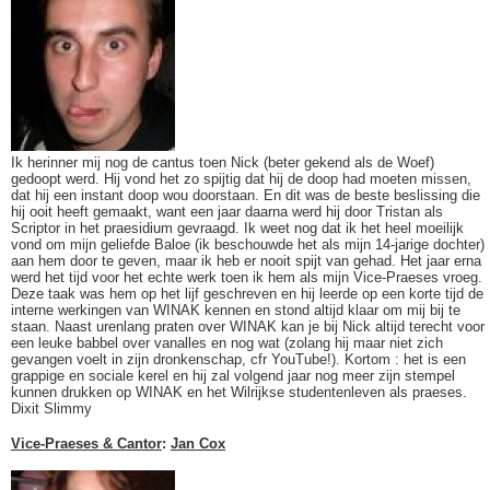
Ik herinner mij nog de cantus toen Nick (beter gekend als de Woef)
gedoopt werd. Hij vond het zo spijtig dat hij de doop had moeten missen,
dat hij een instant doop wou doorstaan. En dit was de beste beslissing die
hij ooit heeft gemaakt, want een jaar daarna werd hij door Tristan als
Scriptor in het praesidium gevraagd. Ik weet nog dat ik het heel moeilijk
vond om mijn geliefde Baloe (ik beschouwde het als mijn 14-jarige dochter)
aan hem door te geven, maar ik heb er nooit spijt van gehad. Het jaar erna
werd het tijd voor het echte werk toen ik hem als mijn Vice-Praeses vroeg.
Deze taak was hem op het lijf geschreven en hij leerde op een korte tijd de
interne werkingen van WINAK kennen en stond altijd klaar om mij bij te
staan. Naast urenlang praten over WINAK kan je bij Nick altijd terecht voor
een leuke babbel over vanalles en nog wat (zolang hij maar niet zich
gevangen voelt in zijn dronkenschap, cfr YouTube!). Kortom : het is een
grappige en sociale kerel en hij zal volgend jaar nog meer zijn stempel
kunnen drukken op WINAK en het Wilrijkse studentenleven als praeses.
Dixit Slimmy
Vice-Praeses & Cantor
:
Jan Cox