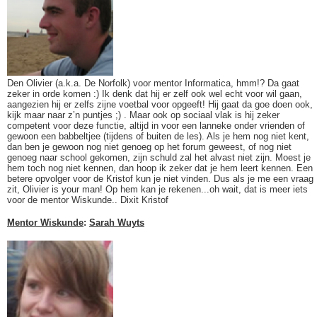
Den Olivier (a.k.a. De Norfolk) voor mentor Informatica, hmm!? Da gaat
zeker in orde komen :) Ik denk dat hij er zelf ook wel echt voor wil gaan,
aangezien hij er zelfs zijne voetbal voor opgeeft! Hij gaat da goe doen ook,
kijk maar naar z’n puntjes ;) . Maar ook op sociaal vlak is hij zeker
competent voor deze functie, altijd in voor een lanneke onder vrienden of
gewoon een babbeltjee (tijdens of buiten de les). Als je hem nog niet kent,
dan ben je gewoon nog niet genoeg op het forum geweest, of nog niet
genoeg naar school gekomen, zijn schuld zal het alvast niet zijn. Moest je
hem toch nog niet kennen, dan hoop ik zeker dat je hem leert kennen. Een
betere opvolger voor de Kristof kun je niet vinden. Dus als je me een vraag
zit, Olivier is your man! Op hem kan je rekenen...oh wait, dat is meer iets
voor de mentor Wiskunde.. Dixit Kristof
Mentor Wiskunde
:
Sarah Wuyts