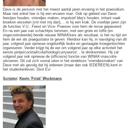
Dave is de persoon met het meest aantal jaren ervaring in het praesidium.
Maar niet enkel hier is hij een ervaren man. Ook op gebied van Dave-
feestjes houden, vriendjes maken, impulsief bbq’s houden, irritant vaak
broeken wisselen (vnl met mij dan),... is hij een krak. De voorbije jaren zijn
de functies V.U., Feest en Vice- Praeses voor hem de revue gepaseerd.
En na een jaar van schachtjes temmen, met een grote en toffe (en
ongecontroleerde) bende nieuwe WINAKkers als resultaat, is het nu tijd om
hem de eer als praegustator te geven. Hierdoor kan hij, in navolging van dit
jaar, volgend jaar opnieuw ongelooflijk leuke en geslaagde kroegentochten
organiseren. Verder krijgt hij de eer om volgend jaar op elke activiteit het
eerste pintje/cocktail/cola/hotdog/curryworst/... te drinken/eten. Hij zal
volgend jaar ook opnieuw de (officieze) functie van WINAK-mascotte
uitvoeren. Dit zal zich vooral uiten in het eindeloze “vriendjesmaken” van
Dave met als gevolg dat hij iedereen (maar dan ook IEDEREEN) kent in
het studentenleven. Dixit Evi
Scriptor
:
Kevin 'Fristi' Wyckmans