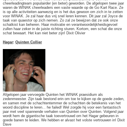
cheerleadingteam populairder (en beter) geworden. De afgelopen twee jaar
waren de WINAK cheerleaders een vaste waarde op de Go Kart Race. Ze
is op alle activiteiten aanwezig en is het dus gewoon om zich in te zetten
voor WINAK. Je zal haar dus vrij snel leren kennen. Dit jaar zal Joyce de
taak van quaestor op zich nemen. Zo zal ze bewijzen dat ze ook onze
schatkist kan beheren. Haar motivatie en verantwoordelijkheidsgevoel
zullen haar zeker in de juiste richting sturen. Kortom, een schat die onze
schat bewaart. Het kan niet beter zijn! Dixit Olivier
Hagar
:
Quinten Collier
Afgelopen jaar vervoegde Quinten het WINAK praesidium als
zedenmeester. Zijn taak bestond erin om toe te kijken op de goede zeden,
en samen met de schachtentemmer de schachten de betekenis van het
woord discipline te leren... he failed! Wel zorgde hij voor een fantastisch
jaar met veel spannende verhalen van Quinten over Quinten. Volgend jaar
wordt hem de gigantische taak toevertrouwd om het Hagar gebeuren in
goede banen te leiden. We hebben er alvast het volste vertrouwen in! Dixit
Dave