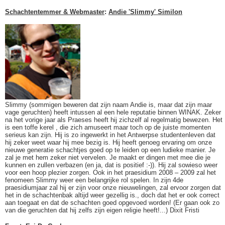
Schachtentemmer & Webmaster
:
Andie 'Slimmy' Similon
Slimmy (sommigen beweren dat zijn naam Andie is, maar dat zijn maar
vage geruchten) heeft intussen al een hele reputatie binnen WINAK. Zeker
na het vorige jaar als Praeses heeft hij zichzelf al regelmatig bewezen. Het
is een toffe kerel , die zich amuseert maar toch op de juiste momenten
serieus kan zijn. Hij is zo ingewerkt in het Antwerpse studentenleven dat
hij zeker weet waar hij mee bezig is. Hij heeft genoeg ervaring om onze
nieuwe generatie schachtjes goed op te leiden op een ludieke manier. Je
zal je met hem zeker niet vervelen. Je maakt er dingen met mee die je
kunnen en zullen verbazen (en ja, dat is positief :-)). Hij zal sowieso weer
voor een hoop plezier zorgen. Ook in het praesidium 2008 – 2009 zal het
fenomeen Slimmy weer een belangrijke rol spelen. In zijn 4de
praesidiumjaar zal hij er zijn voor onze nieuwelingen, zal ervoor zorgen dat
het in de schachtenbak altijd weer gezellig is., doch dat het er ook correct
aan toegaat en dat de schachten goed opgevoed worden! (Er gaan ook zo
van die geruchten dat hij zelfs zijn eigen religie heeft!...) Dixit Fristi