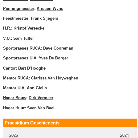
Penningmeester
:
Kristien Wyns
Feestmeester
:
Frank S'jegers
H.R.
:
Kristof Vereecke
V.U.
:
Sam Tulfer
Sportpraeses RUCA
:
Dave Cooreman
Sportpraeses UIA
:
Yves De Borger
Cantor
:
Bart D'Hooghe
Mentor RUCA
:
Clarissa Van Hoyweghen
Mentor UIA
:
Ann Gielis
Hagar Bouw
:
Dirk Vermeer
Hagar Huur
:
Sven Van Bael
Praesidium Geschiedenis
2025
2024