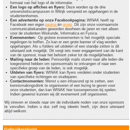
formaat van het logo of de informatie.
Een logo op affiches en flyers:
Deze worden op de drie
universiteitscampussen in Wilrijk verspreid en opgehangen in de
studentenhomes.
Een advertentie op onze Facebookpagina:
WINAK heeft op
Facebook een eigen
pagina
én
groep
. Dit zijn onze voornaamste
communicatiekanalen geworden doorheen de jaren en niet alleen
voor de studenten Wiskunde, Informatica en Fysica.
Evenementen:
Op grotere evenementen is het mogelijk speciale
regelingen te treffen. Zo kan er een grote banner of vlag worden
opgehangen. Als u folders wil uitdelen of een standje zetten is dit
uiteraard ook mogelijk. Dit vergt iets meer engagement van de kant
van de sponsor, maar het behoort zeker tot de mogelijkheden.
Mailing naar de leden:
Persoonlijk mails sturen naar alle leden die
toegestemd hebben om sponsormails te ontvangen of naar een
specifieke groep van de leden, is ook mogelijk.
Uitdelen van flyers:
WINAK kan flyers verdelen onder studenten
van specifieke richtingen en studiejaren.
Contactmomenten:
Wenst u een infoavond op te zetten, een
kennismakingsdrink te organiseren of een lezing te geven voor
onze studenten, dan kan WINAK hier tussenpersoon bij spelen.
Indien gewenst kunnen wij dit evenement zelf organiseren.
Wij streven er steeds naar om de individuele noden van onze sponsors
te vervullen. Indien u dus zelf nog ideeën heeft, zijn deze uiteraard
altijd welkom.
Gebruikerslogin