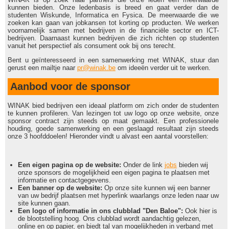
kunnen bieden. Onze ledenbasis is breed en gaat verder dan de
studenten Wiskunde, Informatica en Fysica. De meerwaarde die we
zoeken kan gaan van jobkansen tot korting op producten. We werken
voornamelijk samen met bedrijven in de financiële sector en ICT-
bedrijven. Daarnaast kunnen bedrijven die zich richten op studenten
vanuit het perspectief als consument ook bij ons terecht.
Bent u geïnteresseerd in een samenwerking met WINAK, stuur dan
gerust een mailtje naar
pr@winak.be
om ideeën verder uit te werken.
Aanbod voor de sponsor
WINAK bied bedrijven een ideaal platform om zich onder de studenten
te kunnen profileren. Van lezingen tot uw logo op onze website, onze
sponsor contract zijn steeds op maat gemaakt. Een professionele
houding, goede samenwerking en een geslaagd resultaat zijn steeds
onze 3 hoofddoelen! Hieronder vindt u alvast een aantal voorstellen:
Een eigen pagina op de website:
Onder de link
jobs
bieden wij
onze sponsors de mogelijkheid een eigen pagina te plaatsen met
informatie en contactgegevens.
Een banner op de website:
Op onze site kunnen wij een banner
van uw bedrijf plaatsen met hyperlink waarlangs onze leden naar uw
site kunnen gaan.
Een logo of informatie in ons clubblad "Den Baloe":
Ook hier is
de blootstelling hoog. Ons clubblad wordt aandachtig gelezen,
online en op papier, en biedt tal van mogelijkheden in verband met