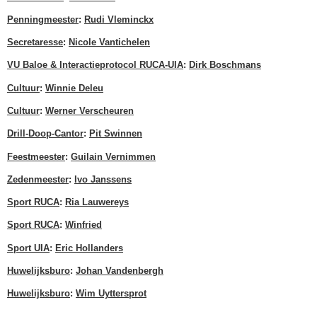
Penningmeester
:
Rudi Vleminckx
Secretaresse
:
Nicole Vantichelen
VU Baloe & Interactieprotocol RUCA-UIA
:
Dirk Boschmans
Cultuur
:
Winnie Deleu
Cultuur
:
Werner Verscheuren
Drill-Doop-Cantor
:
Pit Swinnen
Feestmeester
:
Guilain Vernimmen
Zedenmeester
:
Ivo Janssens
Sport RUCA
:
Ria Lauwereys
Sport RUCA
:
Winfried
Sport UIA
:
Eric Hollanders
Huwelijksburo
:
Johan Vandenbergh
Huwelijksburo
:
Wim Uyttersprot