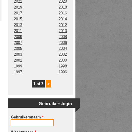
2021
2020
2019
2018
2017
2016
2015
2014
2013
2012
2011
2010
2009
2008
2007
2006
2005
2004
2003
2002
2001
2000
1999
1998
1997
1996
1 of 3
>
Gebruikerslogin
Gebruikersnaam
*