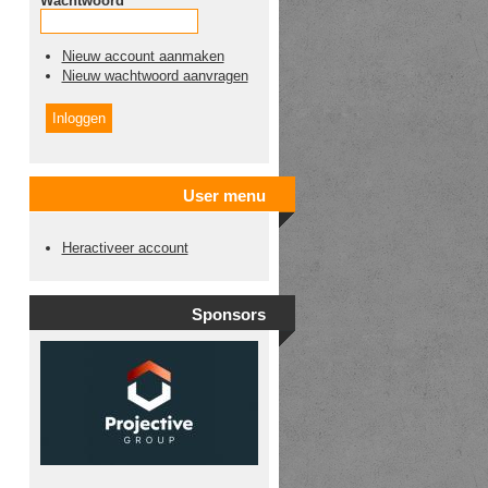
Wachtwoord
*
Nieuw account aanmaken
Nieuw wachtwoord aanvragen
User menu
Heractiveer account
Sponsors