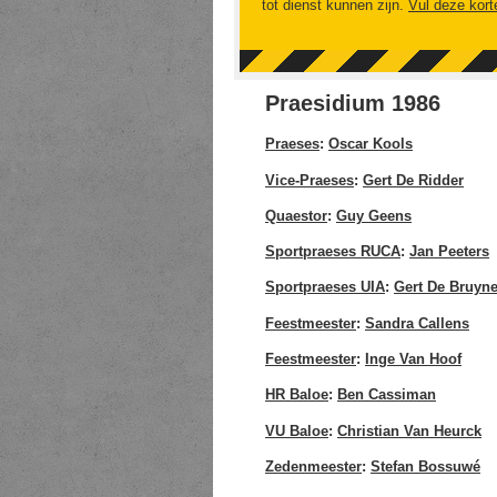
tot dienst kunnen zijn.
Vul deze kort
Praesidium 1986
Praeses
:
Oscar Kools
Vice-Praeses
:
Gert De Ridder
Quaestor
:
Guy Geens
Sportpraeses RUCA
:
Jan Peeters
Sportpraeses UIA
:
Gert De Bruyn
Feestmeester
:
Sandra Callens
Feestmeester
:
Inge Van Hoof
HR Baloe
:
Ben Cassiman
VU Baloe
:
Christian Van Heurck
Zedenmeester
:
Stefan Bossuwé