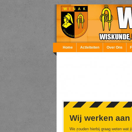
Overslaan en naar de inhoud gaan
Home
Activiteiten
Over Ons
Wij werken aan
We zouden hierbij graag weten wat ji