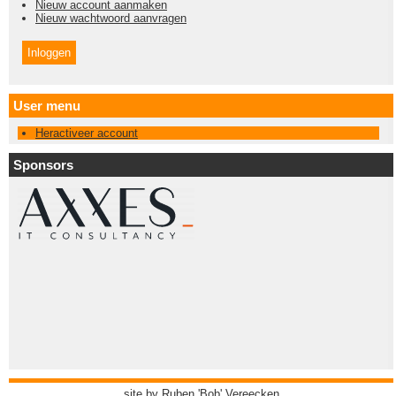
Nieuw account aanmaken
Nieuw wachtwoord aanvragen
User menu
Heractiveer account
Sponsors
site by
Ruben 'Bob' Vereecken