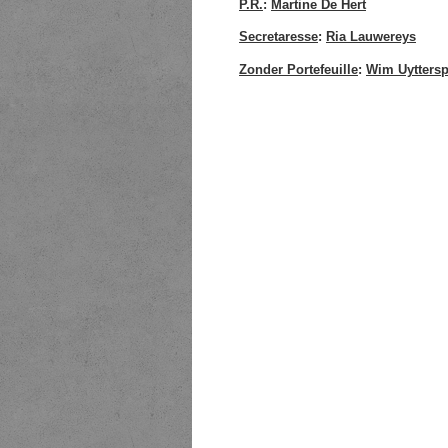
P.R.
:
Martine De Hert
Secretaresse
:
Ria Lauwereys
Zonder Portefeuille
:
Wim Uyttersp