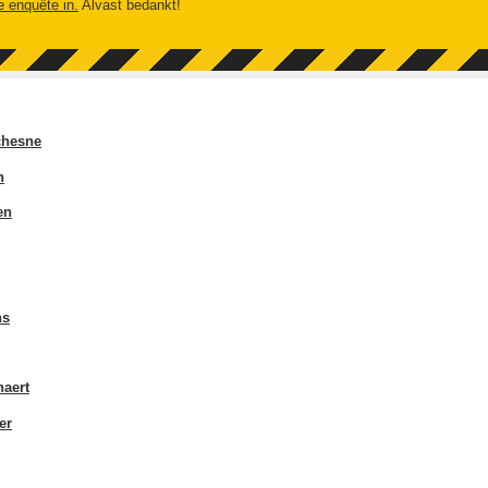
e enquête in.
Alvast bedankt!
chesne
n
en
ns
naert
er