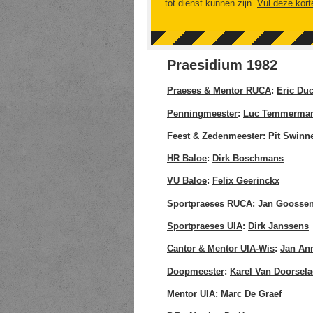
tot dienst kunnen zijn.
Vul deze kort
Praesidium 1982
Praeses & Mentor RUCA
:
Eric Du
Penningmeester
:
Luc Temmerma
Feest & Zedenmeester
:
Pit Swinn
HR Baloe
:
Dirk Boschmans
VU Baloe
:
Felix Geerinckx
Sportpraeses RUCA
:
Jan Goosse
Sportpraeses UIA
:
Dirk Janssens
Cantor & Mentor UIA-Wis
:
Jan An
Doopmeester
:
Karel Van Doorsela
Mentor UIA
:
Marc De Graef