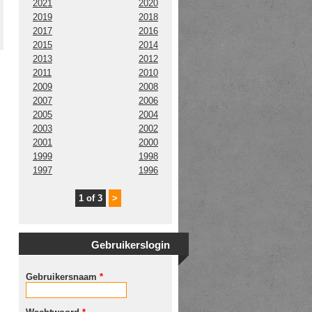
2021
2020
2019
2018
2017
2016
2015
2014
2013
2012
2011
2010
2009
2008
2007
2006
2005
2004
2003
2002
2001
2000
1999
1998
1997
1996
1 of 3
>
Gebruikerslogin
Gebruikersnaam
*