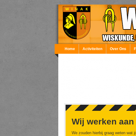
Overslaan en naar de inhoud gaan
Home
Activiteiten
Over Ons
Wij werken aan
We zouden hierbij graag weten wat ji