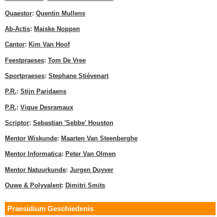
Quaestor
:
Quentin Mullens
Ab-Actis
:
Maiske Noppen
Cantor
:
Kim Van Hoof
Feestpraeses
:
Tom De Vree
Sportpraeses
:
Stephane Stiévenart
P.R.
:
Stijn Paridaens
P.R.
:
Vique Desramaux
Scriptor
:
Sebastian 'Sebbe' Houston
Mentor Wiskunde
:
Maarten Van Steenberghe
Mentor Informatica
:
Peter Van Olmen
Mentor Natuurkunde
:
Jurgen Duyver
Ouwe & Polyvalent
:
Dimitri Smits
Praesidium Geschiedenis