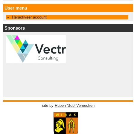
User menu
Heractiveer account
Sponsors
site by
Ruben 'Bob' Vereecken