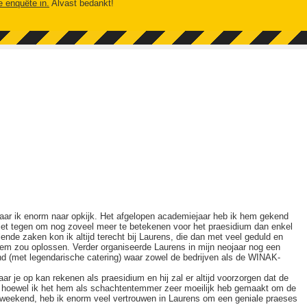
e enquête in.
Alvast bedankt!
ar ik enorm naar opkijk. Het afgelopen academiejaar heb ik hem gekend
niet tegen om nog zoveel meer te betekenen voor het praesidium dan enkel
llende zaken kon ik altijd terecht bij Laurens, die dan met veel geduld en
eem zou oplossen. Verder organiseerde Laurens in mijn neojaar nog een
d (met legendarische catering) waar zowel de bedrijven als de WINAK-
ar je op kan rekenen als praesidium en hij zal er altijd voorzorgen dat de
En hoewel ik het hem als schachtentemmer zeer moeilijk heb gemaakt om de
enweekend, heb ik enorm veel vertrouwen in Laurens om een geniale praeses