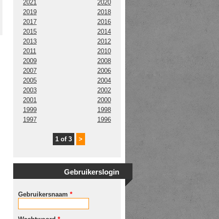
2021
2020
2019
2018
2017
2016
2015
2014
2013
2012
2011
2010
2009
2008
2007
2006
2005
2004
2003
2002
2001
2000
1999
1998
1997
1996
1 of 3
>
Gebruikerslogin
Gebruikersnaam
*