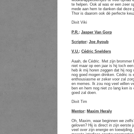
te helpen. Ook al was er een zeer s
mede aan hem te danken dat deze per
Thor is daarom ook dé perfecte keu
Dixit Viki
P.R.
:
Jasper Van Gorp
Scriptor
:
Joe Ayoub
V.U.
:
Cédric Snelders
Aaah, de Cédric. Met zijn brommer h
niet maar op een jaar is hij toch ee
heb ik mij horen zeggen dat hij nog 
nog goed mogen drinken. Cédric is ee
enthousiasme er zeker voor zal zorg
en memes. Ik zou nog veel willen ve
ben en hem nog niet zo lang ken is d
goed zal doen.
Dixit Tim
Mentor
:
Maxim Heraly
Oh, Maxim, waar beginnen we zelfs
geloven? Hij is direct in zijn eerst
veel over zijn energie en toewijding.