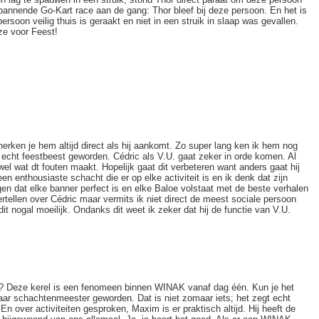
pannende Go-Kart race aan de gang: Thor bleef bij deze persoon. En het is
soon veilig thuis is geraakt en niet in een struik in slaap was gevallen.
ze voor Feest!
erken je hem altijd direct als hij aankomt. Zo super lang ken ik hem nog
n echt feestbeest geworden. Cédric als V.U. gaat zeker in orde komen. Al
wel wat dt fouten maakt. Hopelijk gaat dit verbeteren want anders gaat hij
n enthousiaste schacht die er op elke activiteit is en ik denk dat zijn
en dat elke banner perfect is en elke Baloe volstaat met de beste verhalen
rtellen over Cédric maar vermits ik niet direct de meest sociale persoon
it nogal moeilijk. Ondanks dit weet ik zeker dat hij de functie van V.U.
? Deze kerel is een fenomeen binnen WINAK vanaf dag één. Kun je het
e jaar schachtenmeester geworden. Dat is niet zomaar iets; het zegt echt
 En over activiteiten gesproken, Maxim is er praktisch altijd. Hij heeft de