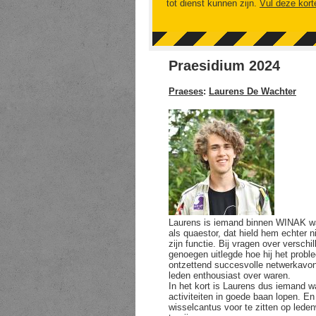
tot dienst kunnen zijn.
Vul deze kort
Praesidium 2024
Praeses
:
Laurens De Wachter
Laurens is iemand binnen WINAK wa
als quaestor, dat hield hem echter 
zijn functie. Bij vragen over verschi
genoegen uitlegde hoe hij het probl
ontzettend succesvolle netwerkavon
leden enthousiast over waren.
In het kort is Laurens dus iemand wa
activiteiten in goede baan lopen. 
wisselcantus voor te zitten op led