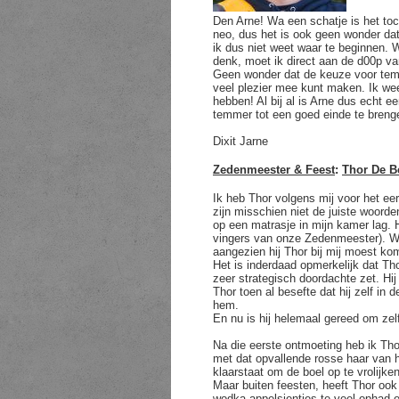
Den Arne! Wa een schatje is het toch
neo, dus het is ook geen wonder dat 
ik dus niet weet waar te beginnen. 
denk, moet ik direct aan de d00p van
Geen wonder dat de keuze voor tem
veel plezier mee kunt maken. Ik wee
hebben! Al bij al is Arne dus echt 
temmer tot een goed einde te breng
Dixit Jarne
Zedenmeester & Feest
:
Thor De B
Ik heb Thor volgens mij voor het eer
zijn misschien niet de juiste woord
op een matrasje in mijn kamer lag. H
vingers van onze Zedenmeester). Wie
aangezien hij Thor bij mij moest ko
Het is inderdaad opmerkelijk dat Th
zeer strategisch doordachte zet. H
Thor toen al besefte dat hij zelf in
hem.
En nu is hij helemaal gereed om ze
Na die eerste ontmoeting heb ik Tho
met dat opvallende rosse haar van hem
klaarstaat om de boel op te vrolijken
Maar buiten feesten, heeft Thor oo
wodka-appelsientjes te veel ophad e