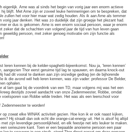
 eigenlijk. Arne was al sinds het begin van vorig jaar een enorm actieve
hij blijft. Met Arne zijn er zoveel leuke herinneringen om te bespreken, dat
We zullen het voor hier maar wat zedig houden. Als ik aan Arne als temmer
 vorig jaar denken. Het was zo duidelijk dat zijn groepje het plezant had.
mer er dus is gekomen. Arne is een enorm sociaal persoon, waar je enorm
t zeker dat de schachten van volgend jaar de tijd van hun leven gaan
een geweldig persoon, met zeker genoeg motivatie om zijn functie als
en!
elder
st leren kennen bij de kelder-spaghetti-bijeenkomst. Nou ja, ‘leren kennen’
en, aangezien Thor eerst geruime tijd lag te spauwen, en daarna knock-out
ij had dit vooral te danken aan zijn onzedige gedrag (en de bijhorende
 ik die avond wél heb leren kennen, was zijn vader: professor De Belder,
men ophalen.
or al lam gaat bij de voordrink van een TD, maar volgens mij was het een
ij kreeg destijds zoveel aandacht van onze Zedenmeester, Robbe, omdat
 de voetsporen van Robbe wilde treden. Het was als een leerschool voor
lf Zedenmeester te worden!
r op zowat elke WINAK activiteit gezien. Hoe kon ik er ook naast kijken,
? Hij straalt dan ook echt die orange-cat-energy uit. Het is alsof hij altijd
 met zijn levendige persoonlijkheid, en elk feestje net iets leuker te maken.
k een serieuzere kant. Toen er een bepaalde anonieme persoon een paar
n lag te spauwen in een struik, stond Thor direct paraat om deze persoon