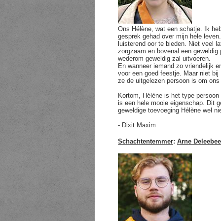
Ons Hélène, wat een schatje. Ik he
gesprek gehad over mijn hele leven
luisterend oor te bieden. Niet veel 
zorgzaam en bovenal een geweldig pe
wederom geweldig zal uitvoeren.
En wanneer iemand zo vriendelijk e
voor een goed feestje. Maar niet bi
ze de uitgelezen persoon is om ons 
Kortom, Hélène is het type persoon w
is een hele mooie eigenschap. Dit 
geweldige toevoeging Hélène wel nie
- Dixit Maxim
Schachtentemmer
:
Arne Deleebe