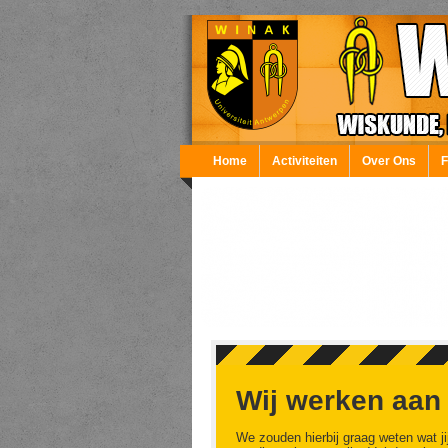
Overslaan en naar de inhoud gaan
Home
Activiteiten
Over Ons
Wij werken aan
We zouden hierbij graag weten wat ji