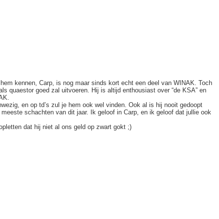
 hem kennen, Carp, is nog maar sinds kort echt een deel van WINAK. Toch
 als quaestor goed zal uitvoeren. Hij is altijd enthousiast over “de KSA” en
NAK.
nwezig, en op td’s zul je hem ook wel vinden. Ook al is hij nooit gedoopt
meeste schachten van dit jaar. Ik geloof in Carp, en ik geloof dat jullie ook
letten dat hij niet al ons geld op zwart gokt ;)