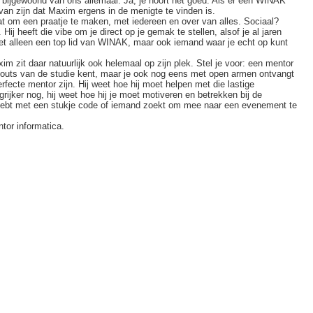
bijgewoond van ons allemaal. Ja, je hoort het goed. Als er een WINAK
 van zijn dat Maxim ergens in de menigte te vinden is.
aat om een praatje te maken, met iedereen en over van alles. Sociaal?
 Hij heeft die vibe om je direct op je gemak te stellen, alsof je al jaren
et alleen een top lid van WINAK, maar ook iemand waar je echt op kunt
m zit daar natuurlijk ook helemaal op zijn plek. Stel je voor: een mentor
en outs van de studie kent, maar je ook nog eens met open armen ontvangt
erfecte mentor zijn. Hij weet hoe hij moet helpen met die lastige
jker nog, hij weet hoe hij je moet motiveren en betrekken bij de
hebt met een stukje code of iemand zoekt om mee naar een evenement te
ntor informatica.