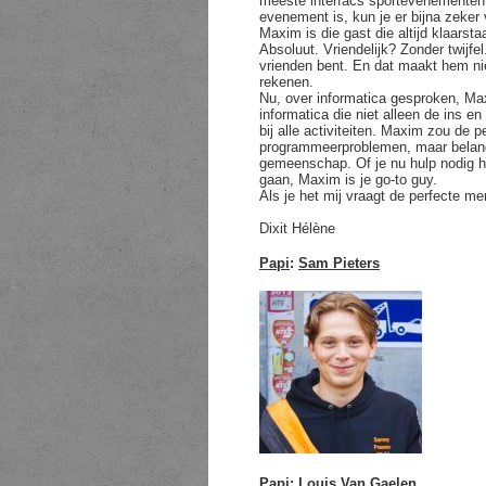
meeste interfacs sportevenementen 
evenement is, kun je er bijna zeker
Maxim is die gast die altijd klaarst
Absoluut. Vriendelijk? Zonder twijfel.
vrienden bent. En dat maakt hem ni
rekenen.
Nu, over informatica gesproken, Maxi
informatica die niet alleen de ins 
bij alle activiteiten. Maxim zou de p
programmeerproblemen, maar belangri
gemeenschap. Of je nu hulp nodig 
gaan, Maxim is je go-to guy.
Als je het mij vraagt de perfecte me
Dixit Hélène
Papi
:
Sam Pieters
Papi
:
Louis Van Gaelen