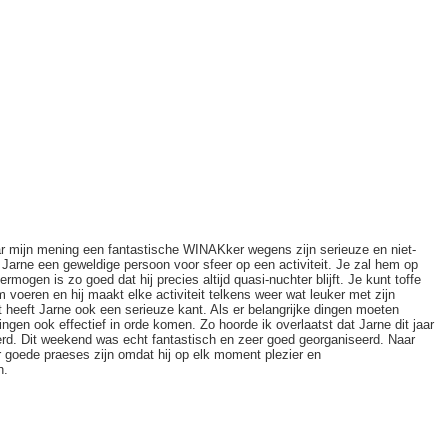
naar mijn mening een fantastische WINAKker wegens zijn serieuze en niet-
 Jarne een geweldige persoon voor sfeer op een activiteit. Je zal hem op
vermogen is zo goed dat hij precies altijd quasi-nuchter blijft. Je kunt toffe
voeren en hij maakt elke activiteit telkens weer wat leuker met zijn
heeft Jarne ook een serieuze kant. Als er belangrijke dingen moeten
ingen ook effectief in orde komen. Zo hoorde ik overlaatst dat Jarne dit jaar
rd. Dit weekend was echt fantastisch en zeer goed georganiseerd. Naar
 goede praeses zijn omdat hij op elk moment plezier en
n.