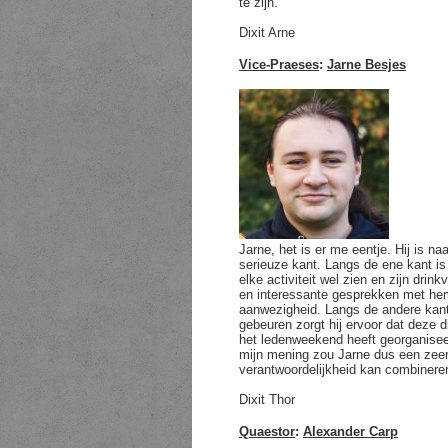
te zijn.
Dixit Arne
Vice-Praeses
:
Jarne Besjes
Jarne, het is er me eentje. Hij is 
serieuze kant. Langs de ene kant is
elke activiteit wel zien en zijn drink
en interessante gesprekken met hem 
aanwezigheid. Langs de andere kant 
gebeuren zorgt hij ervoor dat deze d
het ledenweekend heeft georganisee
mijn mening zou Jarne dus een zeer
verantwoordelijkheid kan combinere
Dixit Thor
Quaestor
:
Alexander Carp