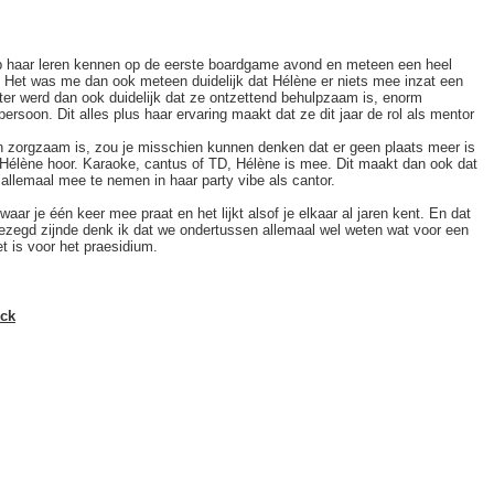
b haar leren kennen op de eerste boardgame avond en meteen een heel
. Het was me dan ook meteen duidelijk dat Hélène er niets mee inzat een
later werd dan ook duidelijk dat ze ontzettend behulpzaam is, enorm
rsoon. Dit alles plus haar ervaring maakt dat ze dit jaar de rol als mentor
n zorgzaam is, zou je misschien kunnen denken dat er geen plaats meer is
j Hélène hoor. Karaoke, cantus of TD, Hélène is mee. Dit maakt dan ook dat
allemaal mee te nemen in haar party vibe als cantor.
aar je één keer mee praat en het lijkt alsof je elkaar al jaren kent. En dat
gezegd zijnde denk ik dat we ondertussen allemaal wel weten wat voor een
t is voor het praesidium.
eck