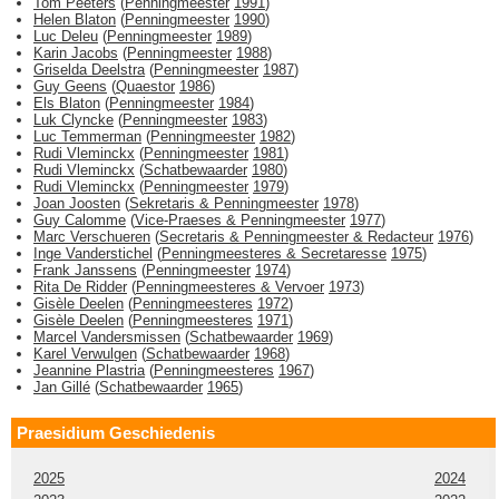
Tom Peeters
(
Penningmeester
1991
)
Helen Blaton
(
Penningmeester
1990
)
Luc Deleu
(
Penningmeester
1989
)
Karin Jacobs
(
Penningmeester
1988
)
Griselda Deelstra
(
Penningmeester
1987
)
Guy Geens
(
Quaestor
1986
)
Els Blaton
(
Penningmeester
1984
)
Luk Clyncke
(
Penningmeester
1983
)
Luc Temmerman
(
Penningmeester
1982
)
Rudi Vleminckx
(
Penningmeester
1981
)
Rudi Vleminckx
(
Schatbewaarder
1980
)
Rudi Vleminckx
(
Penningmeester
1979
)
Joan Joosten
(
Sekretaris & Penningmeester
1978
)
Guy Calomme
(
Vice-Praeses & Penningmeester
1977
)
Marc Verschueren
(
Secretaris & Penningmeester & Redacteur
1976
)
Inge Vanderstichel
(
Penningmeesteres & Secretaresse
1975
)
Frank Janssens
(
Penningmeester
1974
)
Rita De Ridder
(
Penningmeesteres & Vervoer
1973
)
Gisèle Deelen
(
Penningmeesteres
1972
)
Gisèle Deelen
(
Penningmeesteres
1971
)
Marcel Vandersmissen
(
Schatbewaarder
1969
)
Karel Verwulgen
(
Schatbewaarder
1968
)
Jeannine Plastria
(
Penningmeesteres
1967
)
Jan Gillé
(
Schatbewaarder
1965
)
Praesidium Geschiedenis
2025
2024