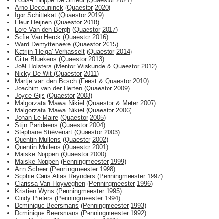
Louis-Philippe De Smedt
(
Quaestor
2021
)
Arno Deceuninck
(
Quaestor
2020
)
Igor Schittekat
(
Quaestor
2019
)
Fleur Heijnen
(
Quaestor
2018
)
Lore Van den Bergh
(
Quaestor
2017
)
Sofie Van Herck
(
Quaestor
2016
)
Ward Demyttenaere
(
Quaestor
2015
)
Katrijn 'Helga' Verhasselt
(
Quaestor
2014
)
Gitte Bluekens
(
Quaestor
2013
)
Joël Holsters
(
Mentor Wiskunde & Quaestor
2012
)
Nicky De Wit
(
Quaestor
2011
)
Martje van den Bosch
(
Feest & Quaestor
2010
)
Joachim van der Herten
(
Quaestor
2009
)
Joyce Gijs
(
Quaestor
2008
)
Malgorzata 'Mawa' Nikiel
(
Quaestor & Meter
2007
)
Malgorzata 'Mawa' Nikiel
(
Quaestor
2006
)
Johan Le Maire
(
Quaestor
2005
)
Stijn Paridaens
(
Quaestor
2004
)
Stephane Stiévenart
(
Quaestor
2003
)
Quentin Mullens
(
Quaestor
2002
)
Quentin Mullens
(
Quaestor
2001
)
Maiske Noppen
(
Quaestor
2000
)
Maiske Noppen
(
Penningmeester
1999
)
Ann Scheer
(
Penningmeester
1998
)
Sophie Caris Alias Reynders
(
Penningmeester
1997
)
Clarissa Van Hoyweghen
(
Penningmeester
1996
)
Kristien Wyns
(
Penningmeester
1995
)
Cindy Pieters
(
Penningmeester
1994
)
Dominique Beersmans
(
Penningmeester
1993
)
Dominique Beersmans
(
Penningmeester
1992
)