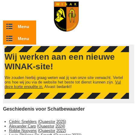
Overslaan en naar de inhoud gaan
Menu
Menu
Wij werken aan een nieuwe
WINAK-site!
We zouden hierbij graag weten wat jij van onze site verwacht. Vertel
ons hoe wij jou via de website het beste tot dienst kunnen zijn.
Vul
deze korte enquête in.
Alvast bedankt!
Geschiedenis voor Schatbewaarder
Cédric Snelders
(
Quaestor
2025
)
Alexander Carp
(
Quaestor
2024
)
Robbe Nooyens
(
Quaestor
2022
)