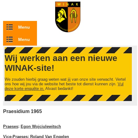
Overslaan en naar de inhoud gaan
Menu
Menu
Wij werken aan een nieuwe
WINAK-site!
We zouden hierbij graag weten wat jij van onze site verwacht. Vertel
ons hoe wij jou via de website het beste tot dienst kunnen zijn.
Vul
deze korte enquête in.
Alvast bedankt!
Praesidium 1965
Praeses
:
Egon Wojciulewitsch
Vice-Praeses
:
Roland Van Engelen