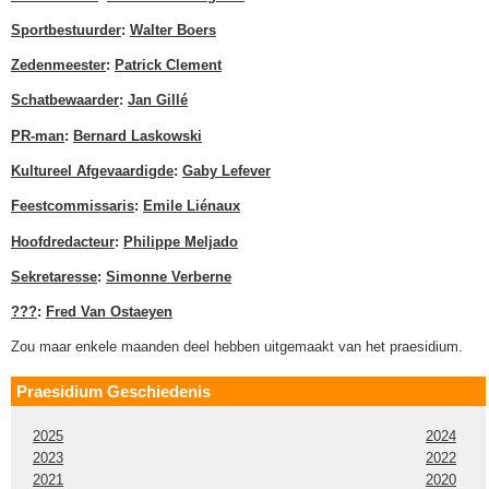
Sportbestuurder
:
Walter Boers
Zedenmeester
:
Patrick Clement
Schatbewaarder
:
Jan Gillé
PR-man
:
Bernard Laskowski
Kultureel Afgevaardigde
:
Gaby Lefever
Feestcommissaris
:
Emile Liénaux
Hoofdredacteur
:
Philippe Meljado
Sekretaresse
:
Simonne Verberne
???
:
Fred Van Ostaeyen
Zou maar enkele maanden deel hebben uitgemaakt van het praesidium.
Praesidium Geschiedenis
2025
2024
2023
2022
2021
2020