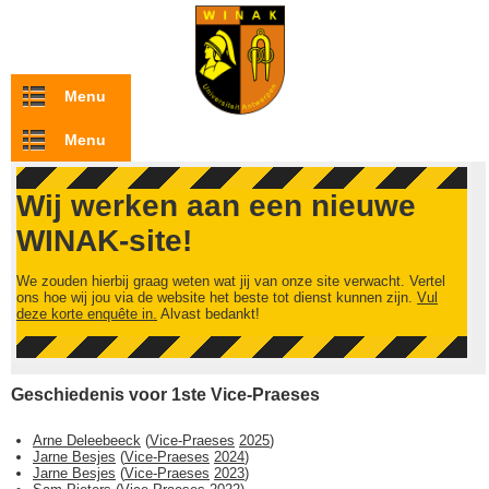
Overslaan en naar de inhoud gaan
Menu
Menu
Wij werken aan een nieuwe
WINAK-site!
We zouden hierbij graag weten wat jij van onze site verwacht. Vertel
ons hoe wij jou via de website het beste tot dienst kunnen zijn.
Vul
deze korte enquête in.
Alvast bedankt!
Geschiedenis voor 1ste Vice-Praeses
Arne Deleebeeck
(
Vice-Praeses
2025
)
Jarne Besjes
(
Vice-Praeses
2024
)
Jarne Besjes
(
Vice-Praeses
2023
)