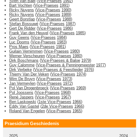
Sven Van Bael
(
Vice-Praeses
1992
)
Bart Vochten
(
Vice-Praeses
1991
)
Ricky Nuyens
(
Vice-Praeses
1990
)
Ricky Nuyens
(
Vice-Praeses
1989
)
Geert Borstlap
(
Vice-Praeses
1988
)
Stefan Bossuwé
(
Vice-Praeses
1987
)
Gert De Ridder
(
Vice-Praeses
1986
)
Frank Van den Heuvel
(
Vice-Praeses
1985
)
Guy Geens
(
Vice-Praeses
1984
)
Luc Dooms
(
Vice-Praeses
1983
)
Pros Maes
(
Vice-Praeses
1981
)
Guilain Vernimmen
(
Vice-Praeses
1980
)
Werner Verscheuren
(
Vice-Praeses
1980
)
Dirk Boschmans
(
Vice-Praeses & Baloe
1979
)
Guy Calomme
(
Vice-Praeses & Penningmeester
1977
)
Dirk Verbeke
(
Vice-Praeses & Feestleider
1976
)
Thierry Van Der Veken
(
Vice-Praeses
1974
)
Wim De Bruyn
(
Vice-Praeses
1973
)
Jan Vermeylen
(
Vice-Praeses
1972
)
Pol Van Drogenbroeck
(
Vice-Praeses
1969
)
Pol Joossens
(
Vice-Praeses
1968
)
René Jaspers
(
Vice-Praeses
1967
)
Ben Laskowski
(
1ste Vice-Praeses
1966
)
Eddy Van Gastel
(
2de Vice-Praeses
1966
)
Roland Van Engelen
(
Vice-Praeses
1965
)
Praesidium Geschiedenis
2025
2024