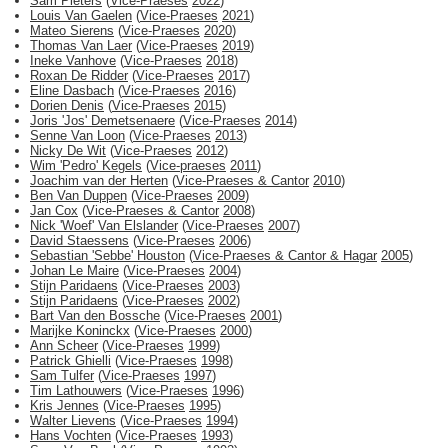
Sam Pieters
(
Vice-Praeses
2022
)
Louis Van Gaelen
(
Vice-Praeses
2021
)
Mateo Sierens
(
Vice-Praeses
2020
)
Thomas Van Laer
(
Vice-Praeses
2019
)
Ineke Vanhove
(
Vice-Praeses
2018
)
Roxan De Ridder
(
Vice-Praeses
2017
)
Eline Dasbach
(
Vice-Praeses
2016
)
Dorien Denis
(
Vice-Praeses
2015
)
Joris 'Jos' Demetsenaere
(
Vice-Praeses
2014
)
Senne Van Loon
(
Vice-Praeses
2013
)
Nicky De Wit
(
Vice-Praeses
2012
)
Wim 'Pedro' Kegels
(
Vice-praeses
2011
)
Joachim van der Herten
(
Vice-Praeses & Cantor
2010
)
Ben Van Duppen
(
Vice-Praeses
2009
)
Jan Cox
(
Vice-Praeses & Cantor
2008
)
Nick 'Woef' Van Elslander
(
Vice-Praeses
2007
)
David Staessens
(
Vice-Praeses
2006
)
Sebastian 'Sebbe' Houston
(
Vice-Praeses & Cantor & Hagar
2005
)
Johan Le Maire
(
Vice-Praeses
2004
)
Stijn Paridaens
(
Vice-Praeses
2003
)
Stijn Paridaens
(
Vice-Praeses
2002
)
Bart Van den Bossche
(
Vice-Praeses
2001
)
Marijke Koninckx
(
Vice-Praeses
2000
)
Ann Scheer
(
Vice-Praeses
1999
)
Patrick Ghielli
(
Vice-Praeses
1998
)
Sam Tulfer
(
Vice-Praeses
1997
)
Tim Lathouwers
(
Vice-Praeses
1996
)
Kris Jennes
(
Vice-Praeses
1995
)
Walter Lievens
(
Vice-Praeses
1994
)
Hans Vochten
(
Vice-Praeses
1993
)