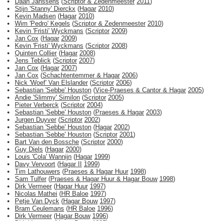
Daan Janssens
(
Scriptor & Zedenmeester
2011
)
Stijn 'Stanny' Dierckx
(
Hagar
2010
)
Kevin Madsen
(
Hagar
2010
)
Wim 'Pedro' Kegels
(
Scriptor & Zedenmeester
2010
)
Kevin 'Fristi' Wyckmans
(
Scriptor
2009
)
Jan Cox
(
Hagar
2009
)
Kevin 'Fristi' Wyckmans
(
Scriptor
2008
)
Quinten Collier
(
Hagar
2008
)
Jens Teblick
(
Scriptor
2007
)
Jan Cox
(
Hagar
2007
)
Jan Cox
(
Schachtentemmer & Hagar
2006
)
Nick 'Woef' Van Elslander
(
Scriptor
2006
)
Sebastian 'Sebbe' Houston
(
Vice-Praeses & Cantor & Hagar
2005
)
Andie 'Slimmy' Similon
(
Scriptor
2005
)
Pieter Verberck
(
Scriptor
2004
)
Sebastian 'Sebbe' Houston
(
Praeses & Hagar
2003
)
Jurgen Duyver
(
Scriptor
2002
)
Sebastian 'Sebbe' Houston
(
Hagar
2002
)
Sebastian 'Sebbe' Houston
(
Scriptor
2001
)
Bart Van den Bossche
(
Scriptor
2000
)
Guy Diels
(
Hagar
2000
)
Louis 'Cola' Wannijn
(
Hagar
1999
)
Davy Vervoort
(
Hagar II
1999
)
Tim Lathouwers
(
Praeses & Hagar Huur
1998
)
Sam Tulfer
(
Praeses & Hagar Huur & Hagar Bouw
1998
)
Dirk Vermeer
(
Hagar Huur
1997
)
Nicolas Mathei
(
HR Baloe
1997
)
Petje Van Dyck
(
Hagar Bouw
1997
)
Bram Ceulemans
(
HR Baloe
1996
)
Dirk Vermeer
(
Hagar Bouw
1996
)