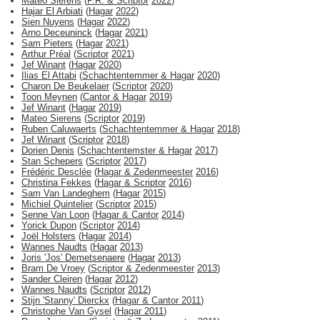
Mateo Sierens
(
P.R. & Scriptor
2022
)
Hajar El Arbiati
(
Hagar
2022
)
Sien Nuyens
(
Hagar
2022
)
Arno Deceuninck
(
Hagar
2021
)
Sam Pieters
(
Hagar
2021
)
Arthur Préal
(
Scriptor
2021
)
Jef Winant
(
Hagar
2020
)
Ilias El Attabi
(
Schachtentemmer & Hagar
2020
)
Charon De Beukelaer
(
Scriptor
2020
)
Toon Meynen
(
Cantor & Hagar
2019
)
Jef Winant
(
Hagar
2019
)
Mateo Sierens
(
Scriptor
2019
)
Ruben Caluwaerts
(
Schachtentemmer & Hagar
2018
)
Jef Winant
(
Scriptor
2018
)
Dorien Denis
(
Schachtentemster & Hagar
2017
)
Stan Schepers
(
Scriptor
2017
)
Frédéric Desclée
(
Hagar & Zedenmeester
2016
)
Christina Fekkes
(
Hagar & Scriptor
2016
)
Sam Van Landeghem
(
Hagar
2015
)
Michiel Quintelier
(
Scriptor
2015
)
Senne Van Loon
(
Hagar & Cantor
2014
)
Yorick Dupon
(
Scriptor
2014
)
Joël Holsters
(
Hagar
2014
)
Wannes Naudts
(
Hagar
2013
)
Joris 'Jos' Demetsenaere
(
Hagar
2013
)
Bram De Vroey
(
Scriptor & Zedenmeester
2013
)
Sander Cleiren
(
Hagar
2012
)
Wannes Naudts
(
Scriptor
2012
)
Stijn 'Stanny' Dierckx
(
Hagar & Cantor
2011
)
Christophe Van Gysel
(
Hagar
2011
)