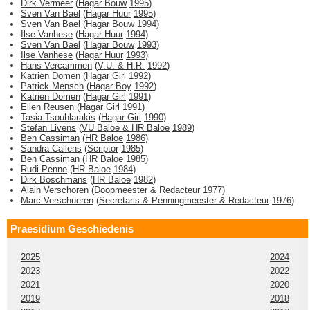
Dirk Vermeer
(
Hagar Bouw
1995
)
Sven Van Bael
(
Hagar Huur
1995
)
Sven Van Bael
(
Hagar Bouw
1994
)
Ilse Vanhese
(
Hagar Huur
1994
)
Sven Van Bael
(
Hagar Bouw
1993
)
Ilse Vanhese
(
Hagar Huur
1993
)
Hans Vercammen
(
V.U. & H.R.
1992
)
Katrien Domen
(
Hagar Girl
1992
)
Patrick Mensch
(
Hagar Boy
1992
)
Katrien Domen
(
Hagar Girl
1991
)
Ellen Reusen
(
Hagar Girl
1991
)
Tasia Tsouhlarakis
(
Hagar Girl
1990
)
Stefan Livens
(
VU Baloe & HR Baloe
1989
)
Ben Cassiman
(
HR Baloe
1986
)
Sandra Callens
(
Scriptor
1985
)
Ben Cassiman
(
HR Baloe
1985
)
Rudi Penne
(
HR Baloe
1984
)
Dirk Boschmans
(
HR Baloe
1982
)
Alain Verschoren
(
Doopmeester & Redacteur
1977
)
Marc Verschueren
(
Secretaris & Penningmeester & Redacteur
1976
)
Praesidium Geschiedenis
2025
2024
2023
2022
2021
2020
2019
2018