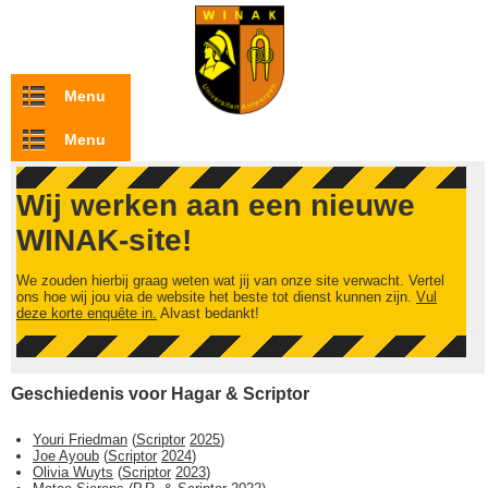
Overslaan en naar de inhoud gaan
Menu
Menu
Wij werken aan een nieuwe
WINAK-site!
We zouden hierbij graag weten wat jij van onze site verwacht. Vertel
ons hoe wij jou via de website het beste tot dienst kunnen zijn.
Vul
deze korte enquête in.
Alvast bedankt!
Geschiedenis voor Hagar & Scriptor
Youri Friedman
(
Scriptor
2025
)
Joe Ayoub
(
Scriptor
2024
)
Olivia Wuyts
(
Scriptor
2023
)