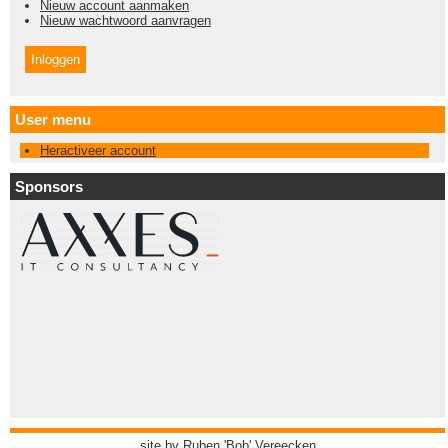
Nieuw account aanmaken
Nieuw wachtwoord aanvragen
User menu
Heractiveer account
Sponsors
site by
Ruben 'Bob' Vereecken