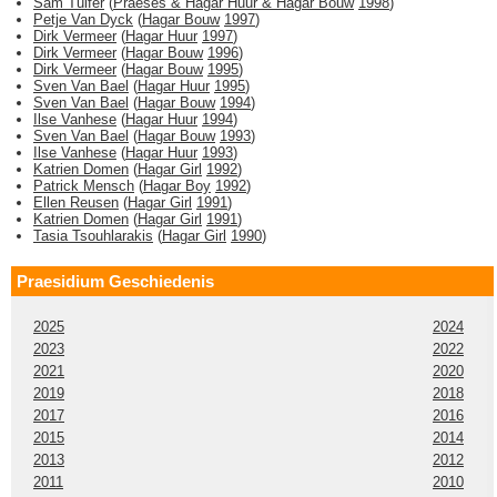
Sam Tulfer
(
Praeses & Hagar Huur & Hagar Bouw
1998
)
Petje Van Dyck
(
Hagar Bouw
1997
)
Dirk Vermeer
(
Hagar Huur
1997
)
Dirk Vermeer
(
Hagar Bouw
1996
)
Dirk Vermeer
(
Hagar Bouw
1995
)
Sven Van Bael
(
Hagar Huur
1995
)
Sven Van Bael
(
Hagar Bouw
1994
)
Ilse Vanhese
(
Hagar Huur
1994
)
Sven Van Bael
(
Hagar Bouw
1993
)
Ilse Vanhese
(
Hagar Huur
1993
)
Katrien Domen
(
Hagar Girl
1992
)
Patrick Mensch
(
Hagar Boy
1992
)
Ellen Reusen
(
Hagar Girl
1991
)
Katrien Domen
(
Hagar Girl
1991
)
Tasia Tsouhlarakis
(
Hagar Girl
1990
)
Praesidium Geschiedenis
2025
2024
2023
2022
2021
2020
2019
2018
2017
2016
2015
2014
2013
2012
2011
2010