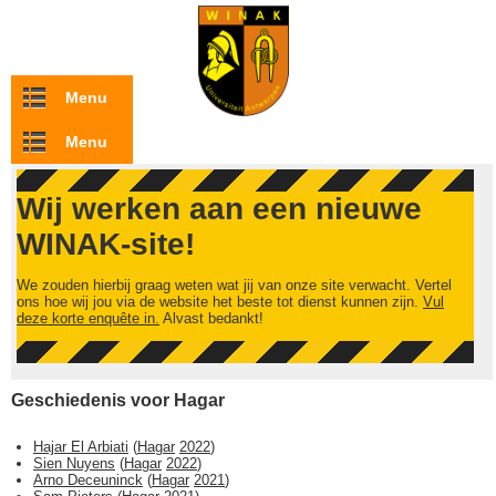
Overslaan en naar de inhoud gaan
Menu
Menu
Wij werken aan een nieuwe
WINAK-site!
We zouden hierbij graag weten wat jij van onze site verwacht. Vertel
ons hoe wij jou via de website het beste tot dienst kunnen zijn.
Vul
deze korte enquête in.
Alvast bedankt!
Geschiedenis voor Hagar
Hajar El Arbiati
(
Hagar
2022
)
Sien Nuyens
(
Hagar
2022
)
Arno Deceuninck
(
Hagar
2021
)