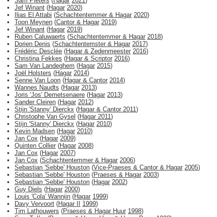
Sam Pieters
(
Hagar
2021
)
Jef Winant
(
Hagar
2020
)
Ilias El Attabi
(
Schachtentemmer & Hagar
2020
)
Toon Meynen
(
Cantor & Hagar
2019
)
Jef Winant
(
Hagar
2019
)
Ruben Caluwaerts
(
Schachtentemmer & Hagar
2018
)
Dorien Denis
(
Schachtentemster & Hagar
2017
)
Frédéric Desclée
(
Hagar & Zedenmeester
2016
)
Christina Fekkes
(
Hagar & Scriptor
2016
)
Sam Van Landeghem
(
Hagar
2015
)
Joël Holsters
(
Hagar
2014
)
Senne Van Loon
(
Hagar & Cantor
2014
)
Wannes Naudts
(
Hagar
2013
)
Joris 'Jos' Demetsenaere
(
Hagar
2013
)
Sander Cleiren
(
Hagar
2012
)
Stijn 'Stanny' Dierckx
(
Hagar & Cantor
2011
)
Christophe Van Gysel
(
Hagar
2011
)
Stijn 'Stanny' Dierckx
(
Hagar
2010
)
Kevin Madsen
(
Hagar
2010
)
Jan Cox
(
Hagar
2009
)
Quinten Collier
(
Hagar
2008
)
Jan Cox
(
Hagar
2007
)
Jan Cox
(
Schachtentemmer & Hagar
2006
)
Sebastian 'Sebbe' Houston
(
Vice-Praeses & Cantor & Hagar
2005
)
Sebastian 'Sebbe' Houston
(
Praeses & Hagar
2003
)
Sebastian 'Sebbe' Houston
(
Hagar
2002
)
Guy Diels
(
Hagar
2000
)
Louis 'Cola' Wannijn
(
Hagar
1999
)
Davy Vervoort
(
Hagar II
1999
)
Tim Lathouwers
(
Praeses & Hagar Huur
1998
)