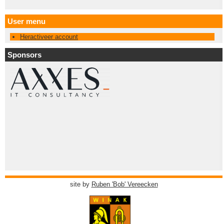
User menu
Heractiveer account
Sponsors
site by
Ruben 'Bob' Vereecken