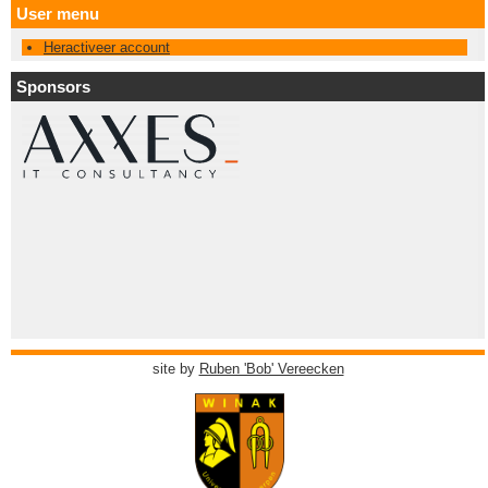
User menu
Heractiveer account
Sponsors
site by
Ruben 'Bob' Vereecken