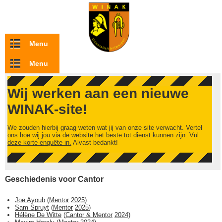
Overslaan en naar de inhoud gaan
Menu
Menu
Wij werken aan een nieuwe
WINAK-site!
We zouden hierbij graag weten wat jij van onze site verwacht. Vertel
ons hoe wij jou via de website het beste tot dienst kunnen zijn.
Vul
deze korte enquête in.
Alvast bedankt!
Geschiedenis voor Cantor
Joe Ayoub
(
Mentor
2025
)
Sam Spruyt
(
Mentor
2025
)
Hélène De Witte
(
Cantor & Mentor
2024
)