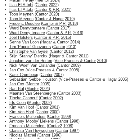
Maxim Heraly
(
Mentor
2024
)
Ilias El Attabi
(
Cantor
2022
)
Ilias El Attabi
(
Cantor & P.R.
2021
)
Toon Meynen
(
Cantor
2020
)
Toon Meynen
(
Cantor & Hagar
2019
)
Frédéric Desclée
(
Cantor & P.R.
2018
)
Ward Demyttenaere
(
Cantor
2017
)
Ward Demyttenaere
(
Cantor & P.R.
2016
)
Joël Holsters
(
Cantor & P.R.
2015
)
Senne Van Loon
(
Hagar & Cantor
2014
)
Tim 'Pappie' Goovaerts
(
Cantor
2013
)
Christophe Van Gysel
(
Cantor
2012
)
Stijn 'Stanny' Dierckx
(
Hagar & Cantor
2011
)
Joachim van der Herten
(
Vice-Praeses & Cantor
2010
)
Nick 'Woef' Van Elslander
(
Cantor
2009
)
Jan Cox
(
Vice-Praeses & Cantor
2008
)
Karel Crombecq
(
Cantor
2007
)
Sebastian 'Sebbe' Houston
(
Vice-Praeses & Cantor & Hagar
2005
)
Jan Cox
(
Mentor
2005
)
Bart Bal
(
Mentor
2004
)
Maarten Van Steenberghe
(
Cantor
2003
)
Tineke Casneuf
(
Cantor
2002
)
Els Coen
(
Mentor
2002
)
Kim Van Hoof
(
Cantor
2001
)
Kim Van Hoof
(
Cantor
2000
)
Francois Mullenders
(
Cantor
1999
)
Anthony 'Mooby' Liekens
(
Cantor
1998
)
Francois Mullenders
(
Cantor2
1998
)
Clarissa Van Hoyweghen
(
Cantor
1997
)
Nicolas Mathei
(
Cantor
1996
)