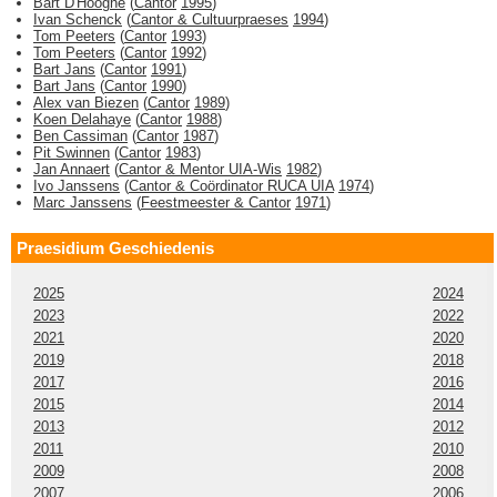
Bart D'Hooghe
(
Cantor
1995
)
Ivan Schenck
(
Cantor & Cultuurpraeses
1994
)
Tom Peeters
(
Cantor
1993
)
Tom Peeters
(
Cantor
1992
)
Bart Jans
(
Cantor
1991
)
Bart Jans
(
Cantor
1990
)
Alex van Biezen
(
Cantor
1989
)
Koen Delahaye
(
Cantor
1988
)
Ben Cassiman
(
Cantor
1987
)
Pit Swinnen
(
Cantor
1983
)
Jan Annaert
(
Cantor & Mentor UIA-Wis
1982
)
Ivo Janssens
(
Cantor & Coördinator RUCA UIA
1974
)
Marc Janssens
(
Feestmeester & Cantor
1971
)
Praesidium Geschiedenis
2025
2024
2023
2022
2021
2020
2019
2018
2017
2016
2015
2014
2013
2012
2011
2010
2009
2008
2007
2006