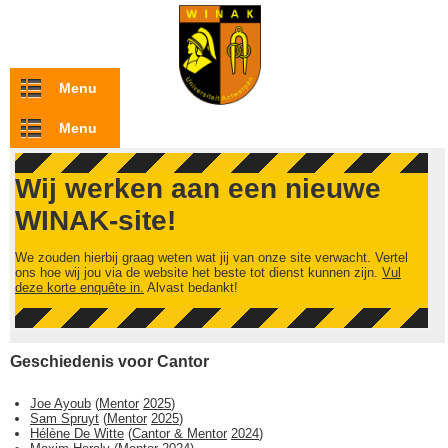
Overslaan en naar de inhoud gaan
Menu
Menu
Wij werken aan een nieuwe
WINAK-site!
We zouden hierbij graag weten wat jij van onze site verwacht. Vertel
ons hoe wij jou via de website het beste tot dienst kunnen zijn.
Vul
deze korte enquête in.
Alvast bedankt!
Geschiedenis voor Cantor
Joe Ayoub
(
Mentor
2025
)
Sam Spruyt
(
Mentor
2025
)
Hélène De Witte
(
Cantor & Mentor
2024
)