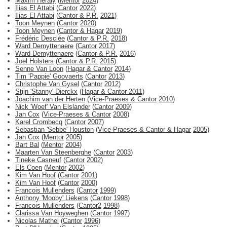
Maxim Heraly
(
Mentor
2024
)
Ilias El Attabi
(
Cantor
2022
)
Ilias El Attabi
(
Cantor & P.R.
2021
)
Toon Meynen
(
Cantor
2020
)
Toon Meynen
(
Cantor & Hagar
2019
)
Frédéric Desclée
(
Cantor & P.R.
2018
)
Ward Demyttenaere
(
Cantor
2017
)
Ward Demyttenaere
(
Cantor & P.R.
2016
)
Joël Holsters
(
Cantor & P.R.
2015
)
Senne Van Loon
(
Hagar & Cantor
2014
)
Tim 'Pappie' Goovaerts
(
Cantor
2013
)
Christophe Van Gysel
(
Cantor
2012
)
Stijn 'Stanny' Dierckx
(
Hagar & Cantor
2011
)
Joachim van der Herten
(
Vice-Praeses & Cantor
2010
)
Nick 'Woef' Van Elslander
(
Cantor
2009
)
Jan Cox
(
Vice-Praeses & Cantor
2008
)
Karel Crombecq
(
Cantor
2007
)
Sebastian 'Sebbe' Houston
(
Vice-Praeses & Cantor & Hagar
2005
)
Jan Cox
(
Mentor
2005
)
Bart Bal
(
Mentor
2004
)
Maarten Van Steenberghe
(
Cantor
2003
)
Tineke Casneuf
(
Cantor
2002
)
Els Coen
(
Mentor
2002
)
Kim Van Hoof
(
Cantor
2001
)
Kim Van Hoof
(
Cantor
2000
)
Francois Mullenders
(
Cantor
1999
)
Anthony 'Mooby' Liekens
(
Cantor
1998
)
Francois Mullenders
(
Cantor2
1998
)
Clarissa Van Hoyweghen
(
Cantor
1997
)
Nicolas Mathei
(
Cantor
1996
)