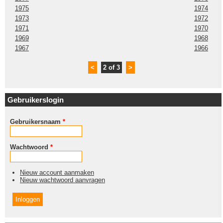
1975
1974
1973
1972
1971
1970
1969
1968
1967
1966
<
2 of 3
>
Gebruikerslogin
Gebruikersnaam
*
Wachtwoord
*
Nieuw account aanmaken
Nieuw wachtwoord aanvragen