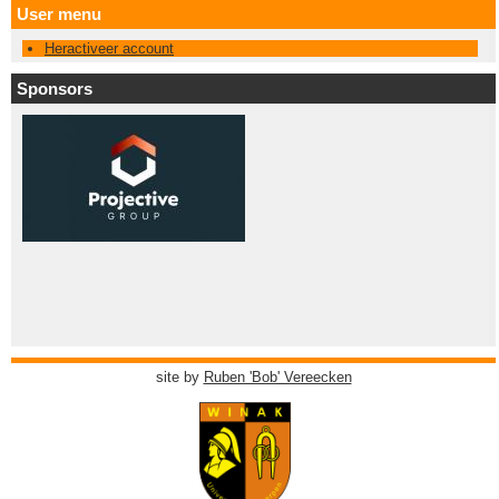
User menu
Heractiveer account
Sponsors
site by
Ruben 'Bob' Vereecken