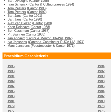
Bart D'Hooghe
(
Cantor
1995
)
Ivan Schenck
(
Cantor & Cultuurpraeses
1994
)
Tom Peeters
(
Cantor
1993
)
Tom Peeters
(
Cantor
1992
)
Bart Jans
(
Cantor
1991
)
Bart Jans
(
Cantor
1990
)
Alex van Biezen
(
Cantor
1989
)
Koen Delahaye
(
Cantor
1988
)
Ben Cassiman
(
Cantor
1987
)
Pit Swinnen
(
Cantor
1983
)
Jan Annaert
(
Cantor & Mentor UIA-Wis
1982
)
Ivo Janssens
(
Cantor & Coördinator RUCA UIA
1974
)
Marc Janssens
(
Feestmeester & Cantor
1971
)
Praesidium Geschiedenis
1995
1994
1993
1992
1991
1990
1989
1988
1987
1986
1985
1984
1983
1982
1981
1980
1979
1978
1977
1976