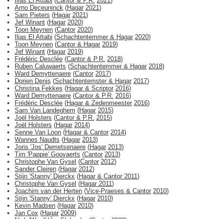
Ilias El Attabi
(
Cantor & P.R.
2021
)
Arno Deceuninck
(
Hagar
2021
)
Sam Pieters
(
Hagar
2021
)
Jef Winant
(
Hagar
2020
)
Toon Meynen
(
Cantor
2020
)
Ilias El Attabi
(
Schachtentemmer & Hagar
2020
)
Toon Meynen
(
Cantor & Hagar
2019
)
Jef Winant
(
Hagar
2019
)
Frédéric Desclée
(
Cantor & P.R.
2018
)
Ruben Caluwaerts
(
Schachtentemmer & Hagar
2018
)
Ward Demyttenaere
(
Cantor
2017
)
Dorien Denis
(
Schachtentemster & Hagar
2017
)
Christina Fekkes
(
Hagar & Scriptor
2016
)
Ward Demyttenaere
(
Cantor & P.R.
2016
)
Frédéric Desclée
(
Hagar & Zedenmeester
2016
)
Sam Van Landeghem
(
Hagar
2015
)
Joël Holsters
(
Cantor & P.R.
2015
)
Joël Holsters
(
Hagar
2014
)
Senne Van Loon
(
Hagar & Cantor
2014
)
Wannes Naudts
(
Hagar
2013
)
Joris 'Jos' Demetsenaere
(
Hagar
2013
)
Tim 'Pappie' Goovaerts
(
Cantor
2013
)
Christophe Van Gysel
(
Cantor
2012
)
Sander Cleiren
(
Hagar
2012
)
Stijn 'Stanny' Dierckx
(
Hagar & Cantor
2011
)
Christophe Van Gysel
(
Hagar
2011
)
Joachim van der Herten
(
Vice-Praeses & Cantor
2010
)
Stijn 'Stanny' Dierckx
(
Hagar
2010
)
Kevin Madsen
(
Hagar
2010
)
Jan Cox
(
Hagar
2009
)