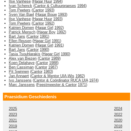
Ilse Vanhese
(
Hagar Huur
1994
)
Ivan Schenck
(
Cantor & Cultuurpraeses
1994
)
Tom Peeters
(
Cantor
1993
)
Sven Van Bael
(
Hagar Bouw
1993
)
Ilse Vanhese
(
Hagar Huur
1993
)
Tom Peeters
(
Cantor
1992
)
Katrien Domen
(
Hagar Girl
1992
)
Patrick Mensch
(
Hagar Boy
1992
)
Bart Jans
(
Cantor
1991
)
Ellen Reusen
(
Hagar Girl
1991
)
Katrien Domen
(
Hagar Girl
1991
)
Bart Jans
(
Cantor
1990
)
Tasia Tsouhlarakis
(
Hagar Girl
1990
)
Alex van Biezen
(
Cantor
1989
)
Koen Delahaye
(
Cantor
1988
)
Ben Cassiman
(
Cantor
1987
)
Pit Swinnen
(
Cantor
1983
)
Jan Annaert
(
Cantor & Mentor UIA-Wis
1982
)
Ivo Janssens
(
Cantor & Coördinator RUCA UIA
1974
)
Marc Janssens
(
Feestmeester & Cantor
1971
)
Praesidium Geschiedenis
2025
2024
2023
2022
2021
2020
2019
2018