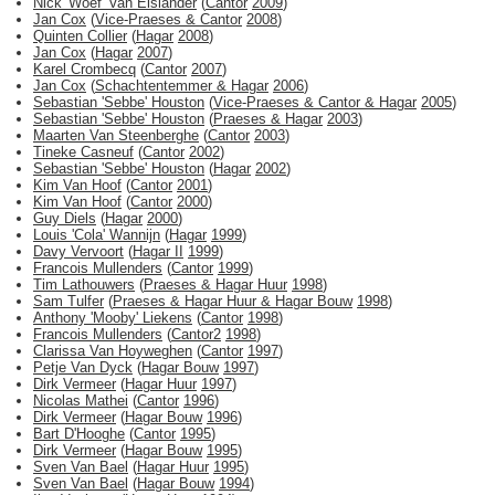
Nick 'Woef' Van Elslander
(
Cantor
2009
)
Jan Cox
(
Vice-Praeses & Cantor
2008
)
Quinten Collier
(
Hagar
2008
)
Jan Cox
(
Hagar
2007
)
Karel Crombecq
(
Cantor
2007
)
Jan Cox
(
Schachtentemmer & Hagar
2006
)
Sebastian 'Sebbe' Houston
(
Vice-Praeses & Cantor & Hagar
2005
)
Sebastian 'Sebbe' Houston
(
Praeses & Hagar
2003
)
Maarten Van Steenberghe
(
Cantor
2003
)
Tineke Casneuf
(
Cantor
2002
)
Sebastian 'Sebbe' Houston
(
Hagar
2002
)
Kim Van Hoof
(
Cantor
2001
)
Kim Van Hoof
(
Cantor
2000
)
Guy Diels
(
Hagar
2000
)
Louis 'Cola' Wannijn
(
Hagar
1999
)
Davy Vervoort
(
Hagar II
1999
)
Francois Mullenders
(
Cantor
1999
)
Tim Lathouwers
(
Praeses & Hagar Huur
1998
)
Sam Tulfer
(
Praeses & Hagar Huur & Hagar Bouw
1998
)
Anthony 'Mooby' Liekens
(
Cantor
1998
)
Francois Mullenders
(
Cantor2
1998
)
Clarissa Van Hoyweghen
(
Cantor
1997
)
Petje Van Dyck
(
Hagar Bouw
1997
)
Dirk Vermeer
(
Hagar Huur
1997
)
Nicolas Mathei
(
Cantor
1996
)
Dirk Vermeer
(
Hagar Bouw
1996
)
Bart D'Hooghe
(
Cantor
1995
)
Dirk Vermeer
(
Hagar Bouw
1995
)
Sven Van Bael
(
Hagar Huur
1995
)
Sven Van Bael
(
Hagar Bouw
1994
)