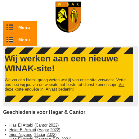
Overslaan en naar de inhoud gaan
Menu
Menu
Wij werken aan een nieuwe
WINAK-site!
We zouden hierbij graag weten wat jij van onze site verwacht. Vertel
ons hoe wij jou via de website het beste tot dienst kunnen zijn.
Vul
deze korte enquête in.
Alvast bedankt!
Geschiedenis voor Hagar & Cantor
Ilias El Attabi
(
Cantor
2022
)
Hajar El Arbiati
(
Hagar
2022
)
Sien Nuyens
(
Hagar
2022
)