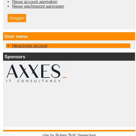
Nieuw account aanmaken
Nieuw wachtwoord aanvragen
User menu
Heractiveer account
Sponsors
site by
Ruben 'Bob' Vereecken