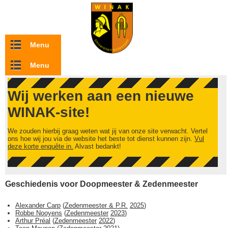
Overslaan en naar de inhoud gaan
Menu
Menu
Wij werken aan een nieuwe
WINAK-site!
We zouden hierbij graag weten wat jij van onze site verwacht. Vertel
ons hoe wij jou via de website het beste tot dienst kunnen zijn.
Vul
deze korte enquête in.
Alvast bedankt!
Geschiedenis voor Doopmeester & Zedenmeester
Alexander Carp
(
Zedenmeester & P.R.
2025
)
Robbe Nooyens
(
Zedenmeester
2023
)
Arthur Préal
(
Zedenmeester
2022
)