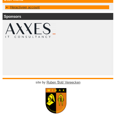
Heractiveer account
Sponsors
site by
Ruben 'Bob' Vereecken