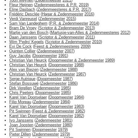
Toon Meynen
(
Zedenmeester
2021
)
Fleur Heijnen
(
Zedenmeesteres & P.R.
2019
)
Eline Dasbach
(
Zedenmeesteres & P.R.
2017
)
Frédéric Desclée
(
Hagar & Zedenmeester
2016
)
Verdi Vanreusel
(
Zedenmeester
2015
)
Sam Van Landeghem
(
P.R. & Zedenmeester
2014
)
Bram De Vroey
(
Scriptor & Zedenmeester
2013
)
Martje van den Bosch
(
Martusje-van-Alles & Zedenmeesteres
2012
)
Daan Janssens
(
Scriptor & Zedenmeester
2011
)
Wim 'Pedro' Kegels
(
Scriptor & Zedenmeester
2010
)
Evi De Cock
(
Feest & Zedenmeesteres
2009
)
Quinten Collier
(
Zedenmeester
2007
)
Guy Jacobs
(
Doopmeester
1991
)
Christian Van Heurck
(
Doopmeester & Zedenmeester
1989
)
Christian Van Heurck
(
Doopmeester
1988
)
Alex van Biezen
(
Zedenmeester
1988
)
Christian Van Heurck
(
Zedenmeester
1987
)
Serge Autrique
(
Doopmeester
1987
)
Stefan Bossuwé
(
Zedenmeester
1986
)
Dirk Verellen
(
Zedenmeester
1985
)
Chris Peeters
(
Doopmeester
1985
)
Karel Van Doorselaer
(
Doopmeester
1984
)
Filip Moreau
(
Zedenmeester
1984
)
Karel Van Doorselaer
(
Doopmeester
1983
)
Pit Swinnen
(
Feest & Zedenmeester
1982
)
Karel Van Doorselaer
(
Doopmeester
1982
)
Ivo Janssens
(
Zedenmeester
1981
)
Joan Joosten
(
Zedenmeester
1980
)
Pit Swinnen
(
Doopmeester
1979
)
Pieter Dillen
(
Zedenmeester
1979
)