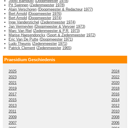
Joost Bambust
(
Doopmeester
1978
)
Pit Swinnen
(
Zedenmeester
1978
)
Alain Verschoren
(
Doopmeester & Redacteur
1977
)
Bert Arnold
(
Doopmeester
1976
)
Bert Arnold
(
Doopmeester
1974
)
Inge Vanderstichel
(
Zedenmeester
1974
)
Jan Vermeylen
(
Doopmeester & Vervoer
1973
)
Marc Van Riel
(
Zedenmeester & P.R.
1973
)
Marise Haesendonckx
(
Sport & Zedenmeester
1972
)
Eric Van De Putte
(
Doopmeester
1971
)
Ludo Theunis
(
Zedenmeester
1971
)
Patrick Clement
(
Zedenmeester
1965
)
Praesidium Geschiedenis
2025
2024
2023
2022
2021
2020
2019
2018
2017
2016
2015
2014
2013
2012
2011
2010
2009
2008
2007
2006