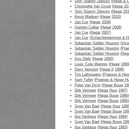
Stijn 'Stanny' Dierckx
(
Hagar & 
Christophe Van Gysel
(
Hagar
20
Stijn 'Stanny' Dierckx
(
Hagar
20
Kevin Madsen
(
Hagar
2010
)
Jan Cox
(
Hagar
2009
)
Quinten Collier
(
Hagar
2008
)
Jan Cox
(
Hagar
2007
)
Jan Cox
(
Schachtentemmer & H
Sebastian 'Sebbe' Houston
(
Vice
Sebastian 'Sebbe' Houston
(
Prae
Sebastian 'Sebbe' Houston
(
Hag
Guy Diels
(
Hagar
2000
)
Louis 'Cola' Wannijn
(
Hagar
1999
Davy Vervoort
(
Hagar II
1999
)
Tim Lathouwers
(
Praeses & Hag
Sam Tulfer
(
Praeses & Hagar H
Petje Van Dyck
(
Hagar Bouw
19
Dirk Vermeer
(
Hagar Huur
1997
)
Dirk Vermeer
(
Hagar Bouw
1996
)
Dirk Vermeer
(
Hagar Bouw
1995
)
Sven Van Bael
(
Hagar Huur
199
Sven Van Bael
(
Hagar Bouw
199
Ilse Vanhese
(
Hagar Huur
1994
)
Sven Van Bael
(
Hagar Bouw
199
Ilse Vanhese
(
Hagar Huur
1993
)