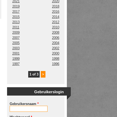
2021
2020
2019
2018
2017
2016
2015
2014
2013
2012
2011
2010
2009
2008
2007
2006
2005
2004
2003
2002
2001
2000
1999
1998
1997
1996
1 of 3
>
Gebruikerslogin
Gebruikersnaam
*