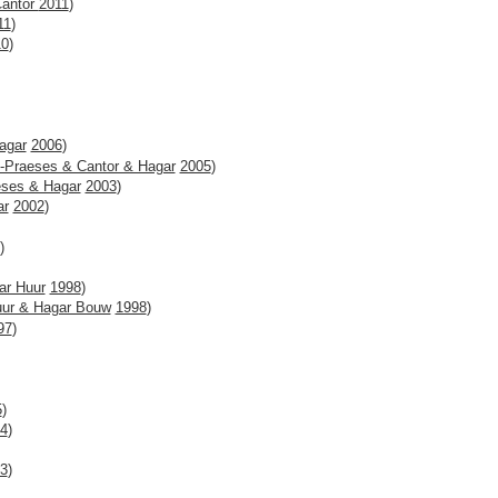
Cantor
2011
)
11
)
10
)
agar
2006
)
-Praeses & Cantor & Hagar
2005
)
ses & Hagar
2003
)
ar
2002
)
)
ar Huur
1998
)
uur & Hagar Bouw
1998
)
97
)
5
)
4
)
3
)