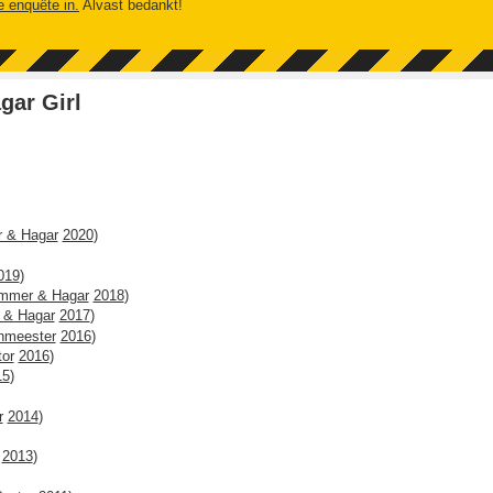
e enquête in.
Alvast bedankt!
gar Girl
 & Hagar
2020
)
019
)
mmer & Hagar
2018
)
 & Hagar
2017
)
nmeester
2016
)
tor
2016
)
15
)
r
2014
)
2013
)