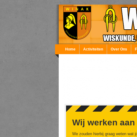
Overslaan en naar de inhoud gaan
Home
Activiteiten
Over Ons
Wij werken aan
We zouden hierbij graag weten wat ji