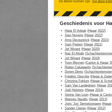
tot dienst kunnen zijn.
Vul deze kort
Geschiedenis voor Ha
Hajar El Arbiati
(
Hagar
2022
)
Sien Nuyens
(
Hagar
2022
)
Arno Deceuninck
(
Hagar
2021
)
Sam Pieters
(
Hagar
2021
)
Jef Winant
(
Hagar
2020
)
Ilias El Attabi
(
Schachtentemmer
Jef Winant
(
Hagar
2019
)
Toon Meynen
(
Cantor & Hagar
2
Ruben Caluwaerts
(
Schachtente
Dorien Denis
(
Schachtentemster
Frédéric Desclée
(
Hagar & Zede
Christina Fekkes
(
Hagar & Scrip
Sam Van Landeghem
(
Hagar
20
Joël Holsters
(
Hagar
2014
)
Senne Van Loon
(
Hagar & Canto
Wannes Naudts
(
Hagar
2013
)
Joris 'Jos' Demetsenaere
(
Hagar
Sander Cleiren
(
Hagar
2012
)