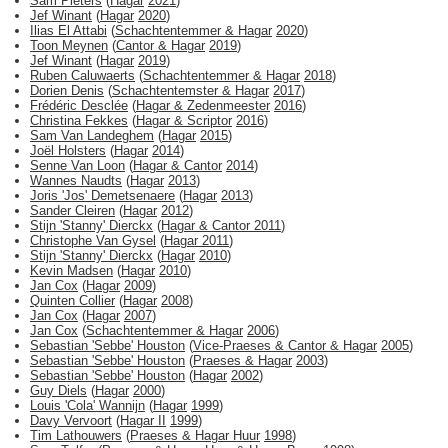
Sam Pieters
(
Hagar
2021
)
Jef Winant
(
Hagar
2020
)
Ilias El Attabi
(
Schachtentemmer & Hagar
2020
)
Toon Meynen
(
Cantor & Hagar
2019
)
Jef Winant
(
Hagar
2019
)
Ruben Caluwaerts
(
Schachtentemmer & Hagar
2018
)
Dorien Denis
(
Schachtentemster & Hagar
2017
)
Frédéric Desclée
(
Hagar & Zedenmeester
2016
)
Christina Fekkes
(
Hagar & Scriptor
2016
)
Sam Van Landeghem
(
Hagar
2015
)
Joël Holsters
(
Hagar
2014
)
Senne Van Loon
(
Hagar & Cantor
2014
)
Wannes Naudts
(
Hagar
2013
)
Joris 'Jos' Demetsenaere
(
Hagar
2013
)
Sander Cleiren
(
Hagar
2012
)
Stijn 'Stanny' Dierckx
(
Hagar & Cantor
2011
)
Christophe Van Gysel
(
Hagar
2011
)
Stijn 'Stanny' Dierckx
(
Hagar
2010
)
Kevin Madsen
(
Hagar
2010
)
Jan Cox
(
Hagar
2009
)
Quinten Collier
(
Hagar
2008
)
Jan Cox
(
Hagar
2007
)
Jan Cox
(
Schachtentemmer & Hagar
2006
)
Sebastian 'Sebbe' Houston
(
Vice-Praeses & Cantor & Hagar
2005
)
Sebastian 'Sebbe' Houston
(
Praeses & Hagar
2003
)
Sebastian 'Sebbe' Houston
(
Hagar
2002
)
Guy Diels
(
Hagar
2000
)
Louis 'Cola' Wannijn
(
Hagar
1999
)
Davy Vervoort
(
Hagar II
1999
)
Tim Lathouwers
(
Praeses & Hagar Huur
1998
)