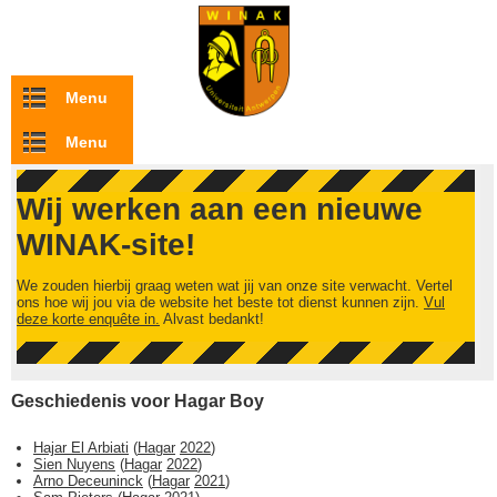
Overslaan en naar de inhoud gaan
Menu
Menu
Wij werken aan een nieuwe
WINAK-site!
We zouden hierbij graag weten wat jij van onze site verwacht. Vertel
ons hoe wij jou via de website het beste tot dienst kunnen zijn.
Vul
deze korte enquête in.
Alvast bedankt!
Geschiedenis voor Hagar Boy
Hajar El Arbiati
(
Hagar
2022
)
Sien Nuyens
(
Hagar
2022
)
Arno Deceuninck
(
Hagar
2021
)