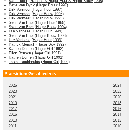
Sam Tulfer
(
Praeses & Hagar Huur & Hagar Bouw
1998
)
Petje Van Dyck
(
Hagar Bouw
1997
)
Dirk Vermeer
(
Hagar Huur
1997
)
Dirk Vermeer
(
Hagar Bouw
1996
)
Dirk Vermeer
(
Hagar Bouw
1995
)
Sven Van Bael
(
Hagar Huur
1995
)
Sven Van Bael
(
Hagar Bouw
1994
)
Ilse Vanhese
(
Hagar Huur
1994
)
Sven Van Bael
(
Hagar Bouw
1993
)
Ilse Vanhese
(
Hagar Huur
1993
)
Patrick Mensch
(
Hagar Boy
1992
)
Katrien Domen
(
Hagar Girl
1992
)
Ellen Reusen
(
Hagar Girl
1991
)
Katrien Domen
(
Hagar Girl
1991
)
Tasia Tsouhlarakis
(
Hagar Girl
1990
)
Praesidium Geschiedenis
2025
2024
2023
2022
2021
2020
2019
2018
2017
2016
2015
2014
2013
2012
2011
2010