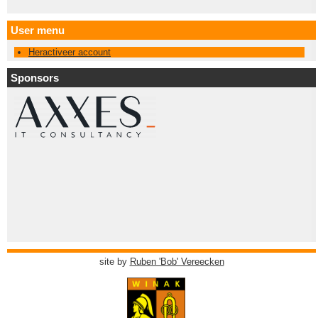
User menu
Heractiveer account
Sponsors
site by
Ruben 'Bob' Vereecken