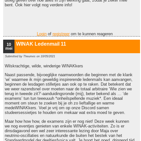
uitleg geven over hoe alles in zijn werking gaat, zodat je zeker mee
bent. Ook hier volgt nog verdere info!
Login
of
registreer
om te kunnen reageren
WINAK Ledenmail 11
10
mei
Submitted by
Theumes
on 10/05/2021
Wilskrachtige, wilde, winderige WINAKkers
Naast passende, bijvoeglijke naamwoorden die beginnen met de klank
‘wi’ waarmee ik mijn geweldig inspirerende ledenmails kan aanvangen,
beginnen de lesdagen stilletjes aan ook op te raken. Dat betekent dat
we weer razendsnel over moeten naar de totaal arbitraire ‘Wie zien we
terug in tweede zit?’-aanduidingsronde (mij), beter bekend als … ‘de
examens’ tun tun teeeuuuh *onheilspellende muziek*. Een ideaal
moment om steun te zoeken bij je oh zo lieftallige en warme
medeWINAKkers. Voel je vrij om op onze Discord samen
studeersessietjes te houden om mekaar wat extra moed te geven.
Maar how how how, de examens zijn er nog niet! Deze week kunnen
we nog eventjes genieten van enkele WINAK-activiteiten. Zo is er
dinsdagavond een wel zeer interessante lezing door Maja over
neutrino-oscillaties en natuurkunde die buiten het bestek van het
Standaardmodel der deeltjesfysica valt. Je hoort het goed, dringend tijd