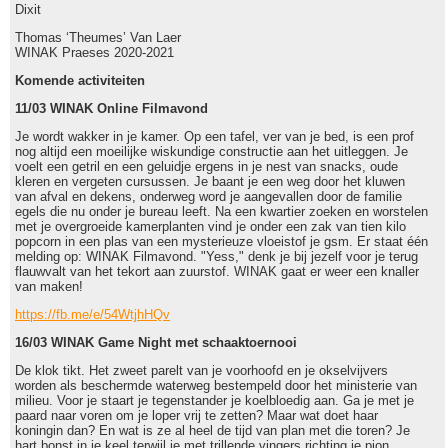
Dixit
Thomas ‘Theumes’ Van Laer
WINAK Praeses 2020-2021
Komende activiteiten
11/03 WINAK Online Filmavond
Je wordt wakker in je kamer. Op een tafel, ver van je bed, is een prof
nog altijd een moeilijke wiskundige constructie aan het uitleggen. Je
voelt een getril en een geluidje ergens in je nest van snacks, oude
kleren en vergeten cursussen. Je baant je een weg door het kluwen
van afval en dekens, onderweg word je aangevallen door de familie
egels die nu onder je bureau leeft. Na een kwartier zoeken en worstelen
met je overgroeide kamerplanten vind je onder een zak van tien kilo
popcorn in een plas van een mysterieuze vloeistof je gsm. Er staat één
melding op: WINAK Filmavond. "Yess," denk je bij jezelf voor je terug
flauwvalt van het tekort aan zuurstof. WINAK gaat er weer een knaller
van maken!
https://fb.me/e/54WtjhHQv
16/03 WINAK Game Night met schaaktoernooi
De klok tikt. Het zweet parelt van je voorhoofd en je okselvijvers
worden als beschermde waterweg bestempeld door het ministerie van
milieu. Voor je staart je tegenstander je koelbloedig aan. Ga je met je
paard naar voren om je loper vrij te zetten? Maar wat doet haar
koningin dan? En wat is ze al heel de tijd van plan met die toren? Je
hart bonst in je keel terwijl je met trillende vingers richting je pion