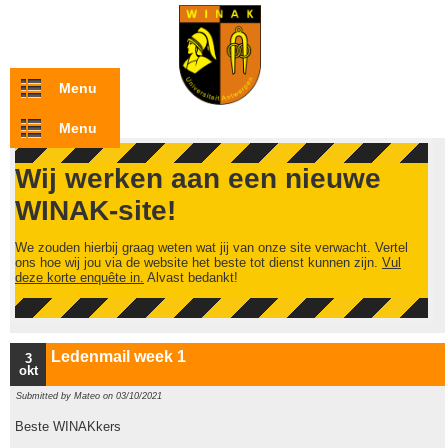
Overslaan en naar de inhoud gaan
Menu
Menu
Wij werken aan een nieuwe
WINAK-site!
We zouden hierbij graag weten wat jij van onze site verwacht. Vertel
ons hoe wij jou via de website het beste tot dienst kunnen zijn.
Vul
deze korte enquête in.
Alvast bedankt!
Ledenmail week 1
3
okt
Submitted by
Mateo
on 03/10/2021
Beste WINAKkers