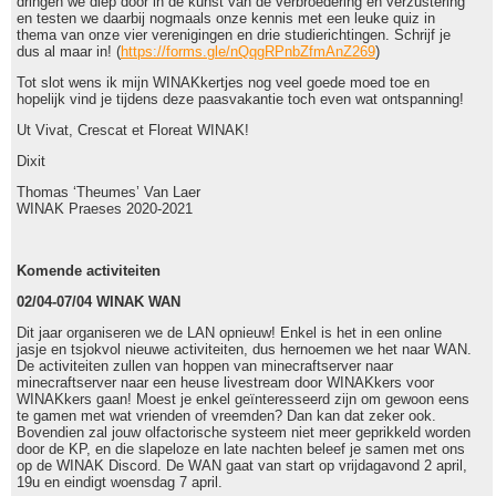
dringen we diep door in de kunst van de verbroedering en verzustering
en testen we daarbij nogmaals onze kennis met een leuke quiz in
thema van onze vier verenigingen en drie studierichtingen. Schrijf je
dus al maar in! (
https://forms.gle/nQqgRPnbZfmAnZ269
)
Tot slot wens ik mijn WINAKkertjes nog veel goede moed toe en
hopelijk vind je tijdens deze paasvakantie toch even wat ontspanning!
Ut Vivat, Crescat et Floreat WINAK!
Dixit
Thomas ‘Theumes’ Van Laer
WINAK Praeses 2020-2021
Komende activiteiten
02/04-07/04 WINAK WAN
Dit jaar organiseren we de LAN opnieuw! Enkel is het in een online
jasje en tsjokvol nieuwe activiteiten, dus hernoemen we het naar WAN.
De activiteiten zullen van hoppen van minecraftserver naar
minecraftserver naar een heuse livestream door WINAKkers voor
WINAKkers gaan! Moest je enkel geïnteresseerd zijn om gewoon eens
te gamen met wat vrienden of vreemden? Dan kan dat zeker ook.
Bovendien zal jouw olfactorische systeem niet meer geprikkeld worden
door de KP, en die slapeloze en late nachten beleef je samen met ons
op de WINAK Discord. De WAN gaat van start op vrijdagavond 2 april,
19u en eindigt woensdag 7 april.