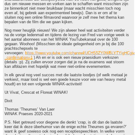
dus om nieuwe messen en vorken aan te schaffen want misschien zijn
ze binnenkort niet meer bruikbaar (maar wacht misschien toch nog
even af, bij gebrek aan experimenteel bewijs). Dan is er om af te
sluiten nog een online filmavond waarvoor je zelf mee het thema kan
bepalen van de film die we gaan kijken.
Nog meer heuglijk nieuws! We zijn alweer heel wat activiteiten verder
na de vorige ledenmail en tijdens de lezing van Fred van vorige week is
het aantal abonnees van het WINAK YouTubekanaal over de 100
gegaan. Woohoo! (Misschien de ideale gelegenheid om je bij die 100
prachtschepsels te
vervoegen:
https://www.youtube.com/channel/UCHS5ZY0WBLYTYigHCgi
_confirmation=1
) Ah en er is ook een nieuw praesidium verkozen
(details :p). Zij zullen ervoor zorgen dat je na de examens wat stoom
kan afblazen met hopelijk wat meer niet-online evenementen.
In elk geval nog veel succes met die laatste loodjes (of welk metaal je
verkiest, maar lood is wel een goede keuze voor wie van heavy metal
houdt) en tot een volgende WINAK-activiteit!
Ut Vivat, Crescat et Floreat WINAK!
Dixit
Thomas ‘Theumes’ Van Laer
WINAK Praeses 2020-2021
P.S. Niet getreurd voor diegene die denkt ‘crap, is dit dan de laatste
keer dat ik deze überhumor van de enige echte Theumes ga ervaren?’
want ik geef sowieso ook nog een receptiespeechken. In welke vorm