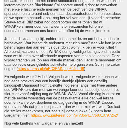
schaaktrukendoos op het online schaaktoernooi, maakten we de online
leeromgeving van Blackboard Collaborate onveilig door te netwerken
met enkele fascinerende mensen van de bedrijven die WINAK
sponsoren en uiteraard ook een paar doctoraatsstudenten en postdocs
en we sportten natuurlijk ook nog het vel van ons lijf voor die beruchte
Strava-actie! Blijf zeker nog doorsporten om te tonen dat wij
WINAKkers meer doen dan alleen stof verzamelen tot onze
ouders/poetsmensen ons komen afstoffen bij de wekelijkse kuis.
Je bent dit waarschijnlijk echter niet aan het lezen om het verleden te
herbeleven. Wat brengt de toekomst met zich mee? Aan wie kan je dat
beter vragen dan aan een fysicus (don’t worry, ik ben er voor jullie)?
Allereerst, vanavond heeft WINAK een geweldige lezingavond in petto
waar we bijleren over allerhande aspecten van machine learning. Deze
vrijdag trachten we (op een virtuele manier) den Hagar te heroveren om
daar opnieuw onze geliefde activiteiten te organiseren. Schrijf je zeker
nog in! (
https://forms.gle/gED3EMNpbp69JddR9
)
En volgende week? Hoho! Volgende week! Volgende week kunnen we
nog eens proeven van een heerlijk drankje tijdens een gezellig
bingospel! Daarnaast komt Deloitte nog eens langs met twee andere
oud-WINAKkers dan met wie we vorige keer een babbeltje deden. Tot
slot is er vanaf vrijdag nog de WINAK WAN! Vanaf die dag is er tot en
met de eerste woensdag van de paasvakantie elke dag wel iets te
doen en kan je ook doorheen de dag gezellig in de WINAK Discord
vertoeven. Als dat je niet blij maakt, dan weet ik niet wat wel. Dus laat
die smiles maar komen, net zoals bij deze quokka (ik noem hem
Gargamel) hier:
https://www.pinterest.com/pin/356417758010797262/
Nog vele knuffels van Gargamel en van mezelf!