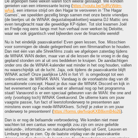
De afgelopen twee weken waren toch weeral geslaagd. We konden
genieten van een interessante lezing (
https://youtu.be/SdRzWdm-
wAw
), een intense strijd om den Hagar te veroveren in ‘The Hagar
Games’, we speelden gezellig bingo samen met onze beste vriendjes
(de biertjes uit de WINAK degustatiepakketten) waarna DJ Mattic ons
even terugbracht naar die geweldige KP-tijden. Tot slot kwamen Joël
en Fredje nog eens langs met hun verhaal over werken bij Deloitte,
waar we ook gigantisch veel bijleerden over de financiële wereld!
Nu is het eindelijk paasvakantie! Even geen lessen, fioe. Misschien
voor sommigen de ideale gelegenheid om een filmmarathon te houden.
Dan niet één van alle Shrekfilms zoals we afgelopen zaterdag tijdens
de WINAK WAN deden, maar van al die lessen die te vroeg in de dag
gepland stonden om al uit ons beddeken te kruipen. De aandachtigen
onder ons die de WINAK-kalender wat minder in het oog houden, vallen
nu waarschijnlijk uit de lucht. Jaja, ook tijdens de paasvakantie blijft
WINAK actief! Onze jaarlijkse LAN in fort VI is omgedoopt tot een
online-versie: de WINAK WAN. Vandaag is de voorlaatste dag van dit
sensationele concept. Haast je dus naar die WINAK Discord en kijk in
het evenement op Facebook wat er allemaal nog op het programma
staat! Vanavond is er een speciaal gebeuren van de WAN: the one and
only (voorlopig toch) WINAK Geekavond. De ultieme kans om jouw
vaagste passie, fun fact of leerstofonderwerp te presenteren aan
minstens even vage mede-WINAKkers. Schrijf je zeker in om jouw
onderwerp te presenteren! (
https://forms.gle/fvqjoKXB8ixmB4o26
).
Dan is er nog de befaamde verbroedering. We konden niet meer
wachten tot een cantus weer mogelijk zou zijn om onze geliefde
wiskunde-, informatica- en natuurkundevriendjes uit Gent, Leuven en
Limburg terug te zien. Op de laatste vrijdag van de paasvakantie