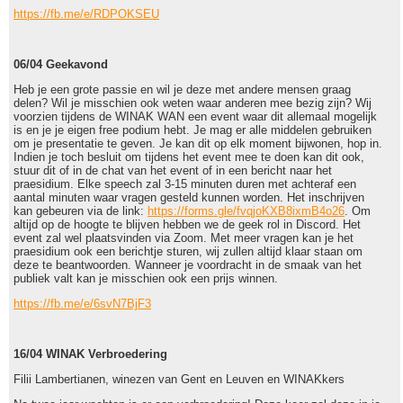
https://fb.me/e/RDPOKSEU
06/04 Geekavond
Heb je een grote passie en wil je deze met andere mensen graag
delen? Wil je misschien ook weten waar anderen mee bezig zijn? Wij
voorzien tijdens de WINAK WAN een event waar dit allemaal mogelijk
is en je je eigen free podium hebt. Je mag er alle middelen gebruiken
om je presentatie te geven. Je kan dit op elk moment bijwonen, hop in.
Indien je toch besluit om tijdens het event mee te doen kan dit ook,
stuur dit of in de chat van het event of in een bericht naar het
praesidium. Elke speech zal 3-15 minuten duren met achteraf een
aantal minuten waar vragen gesteld kunnen worden. Het inschrijven
kan gebeuren via de link:
https://forms.gle/fvqjoKXB8ixmB4o26
. Om
altijd op de hoogte te blijven hebben we de geek rol in Discord. Het
event zal wel plaatsvinden via Zoom. Met meer vragen kan je het
praesidium ook een berichtje sturen, wij zullen altijd klaar staan om
deze te beantwoorden. Wanneer je voordracht in de smaak van het
publiek valt kan je misschien ook een prijs winnen.
https://fb.me/e/6svN7BjF3
16/04 WINAK Verbroedering
Filii Lambertianen, winezen van Gent en Leuven en WINAKkers