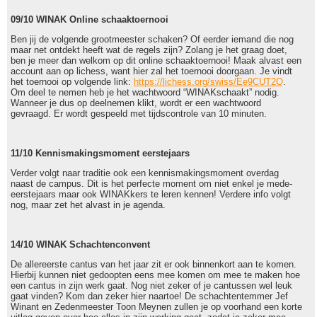
09/10 WINAK Online schaaktoernooi
Ben jij de volgende grootmeester schaken? Of eerder iemand die nog
maar net ontdekt heeft wat de regels zijn? Zolang je het graag doet,
ben je meer dan welkom op dit online schaaktoernooi! Maak alvast een
account aan op lichess, want hier zal het toernooi doorgaan. Je vindt
het toernooi op volgende link:
https://lichess.org/swiss/Ee9CUT2Q
.
Om deel te nemen heb je het wachtwoord “WINAKschaakt” nodig.
Wanneer je dus op deelnemen klikt, wordt er een wachtwoord
gevraagd. Er wordt gespeeld met tijdscontrole van 10 minuten.
11/10 Kennismakingsmoment eerstejaars
Verder volgt naar traditie ook een kennismakingsmoment overdag
naast de campus. Dit is het perfecte moment om niet enkel je mede-
eerstejaars maar ook WINAKkers te leren kennen! Verdere info volgt
nog, maar zet het alvast in je agenda.
14/10 WINAK Schachtenconvent
De allereerste cantus van het jaar zit er ook binnenkort aan te komen.
Hierbij kunnen niet gedoopten eens mee komen om mee te maken hoe
een cantus in zijn werk gaat. Nog niet zeker of je cantussen wel leuk
gaat vinden? Kom dan zeker hier naartoe! De schachtentemmer Jef
Winant en Zedenmeester Toon Meynen zullen je op voorhand een korte