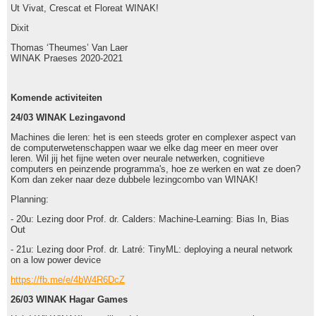
Ut Vivat, Crescat et Floreat WINAK!
Dixit
Thomas ‘Theumes’ Van Laer
WINAK Praeses 2020-2021
Komende activiteiten
24/03 WINAK Lezingavond
Machines die leren: het is een steeds groter en complexer aspect van
de computerwetenschappen waar we elke dag meer en meer over
leren. Wil jij het fijne weten over neurale netwerken, cognitieve
computers en peinzende programma's, hoe ze werken en wat ze doen?
Kom dan zeker naar deze dubbele lezingcombo van WINAK!
Planning:
- 20u: Lezing door Prof. dr. Calders: Machine-Learning: Bias In, Bias
Out
- 21u: Lezing door Prof. dr. Latré: TinyML: deploying a neural network
on a low power device
https://fb.me/e/4bW4R6DcZ
26/03 WINAK Hagar Games