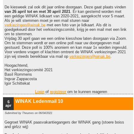
De kiesweek zal ook dit jaar online doorgaan. Deze gaat plaats vinden
van 26 april tot en met 30 april 2021
. Er kan gestemd worden met
een geldige WINAK lidkaart van 2020-2021, aangekocht voor 5 maart.
Als je wilt stemmen moet je een mail sturen naar
verkiezingen@winak.be
met een foto van je lidkaart. Als dit is
goedgekeurd door het verkiezingscomité, krijg je een mail met een link
om te stemmen.
Vrijdag 30 april gaan we een online kiesshow laten doorgaan via Zoom.
Om te stemmen wordt er een online poll naar uw doorgegeven mail
gestuurd. Deze poll is 100% anoniem en kan maar 1x worden ingevuld.
Voor verdere vragen of klachten omtrent de WINAK verkiezingen 2021
zijn wij steeds bereikbaar via mail op
verkiezingen@winak.be
.
Hoogachtend,
Het verkiezingscomité 2021
Basil Rommens
Ingvar Zappacosta
Igor Schittekat
Login
of
registreer
om te kunnen reageren
WINAK Ledenmail 10
6
apr
Submitted by
Theumes
on 06/04/2021
Gegroet WINAK paasvakantiegangers der WINAK gang (stoere boiss
and girlzz wij)