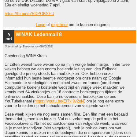
op de WINAK Discord. De WAN gaat van start op vrijdagavond 2 april,
19u en eindigt woensdag 7 april.
https://fb.me/e/RDPOKSEU
Login
of
registreer
om te kunnen reageren
WINAK Ledenmail 8
9
mrt
Submitted by
Theumes
on 09/03/2021
Goedendag WINAKkers
Er zitten weeral twee weken op na mijn vorige ledenmailtje. In die twee
weken hebben we een enorm boeiende lezing van ‘den Eelbode’
gevolgd die je nog steeds kan herbekijken. Ook hebben onze
informatici hun beste beentje voorgezet om onze naam op Google
Hashcode te verdedigen in een bloed zweet en tranen (om dienen
computer te koelen) kostende wedstrijd en vorige week maakten we
kennis met 64 vierkantjes en 16 abstracte barbiepoppen tijdens de
online schaakles. Deze kan je nu eveneens herbekijken op ons
YouTubekanaal (
https://youtu.be/EI7xj9y2el4
) om je nog eens extra
voor te bereiden op het schaaktoernooi van volgende week!
Deze week kijken we nog eens samen film. Een film met een bepaald
thema dat jij mee kan kiezen. Vul dus zeker nog de poll in in het
Facebookevent. Na het schaaktoernooi van volgende week, waarvoor
je je moet inschrijven (niet vergeten!), heb je ook de kans om wat
dieper kennis te maken met de bedrijven die ons sponsoren tijdens een