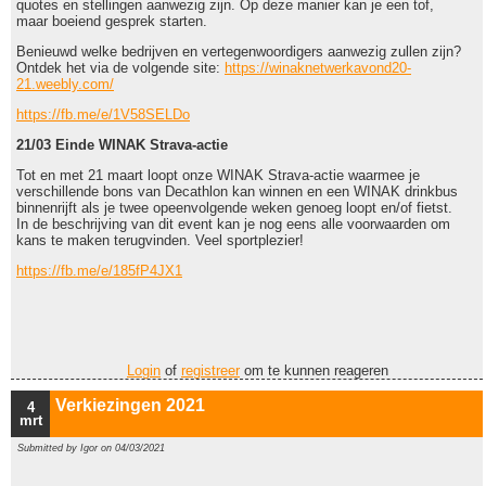
quotes en stellingen aanwezig zijn. Op deze manier kan je een tof,
maar boeiend gesprek starten.
Benieuwd welke bedrijven en vertegenwoordigers aanwezig zullen zijn?
Ontdek het via de volgende site:
https://winaknetwerkavond20-
21.weebly.com/
https://fb.me/e/1V58SELDo
21/03 Einde WINAK Strava-actie
Tot en met 21 maart loopt onze WINAK Strava-actie waarmee je
verschillende bons van Decathlon kan winnen en een WINAK drinkbus
binnenrijft als je twee opeenvolgende weken genoeg loopt en/of fietst.
In de beschrijving van dit event kan je nog eens alle voorwaarden om
kans te maken terugvinden. Veel sportplezier!
https://fb.me/e/185fP4JX1
Login
of
registreer
om te kunnen reageren
Verkiezingen 2021
4
mrt
Submitted by
Igor
on 04/03/2021