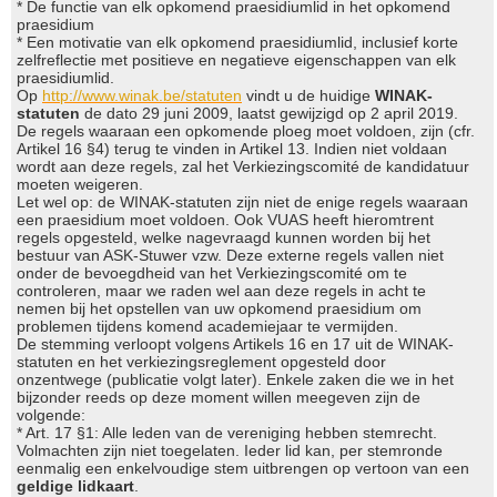
* De functie van elk opkomend praesidiumlid in het opkomend
praesidium
* Een motivatie van elk opkomend praesidiumlid, inclusief korte
zelfreflectie met positieve en negatieve eigenschappen van elk
praesidiumlid.
Op
http://www.winak.be/statuten
vindt u de huidige
WINAK-
statuten
de dato 29 juni 2009, laatst gewijzigd op 2 april 2019.
De regels waaraan een opkomende ploeg moet voldoen, zijn (cfr.
Artikel 16 §4) terug te vinden in Artikel 13. Indien niet voldaan
wordt aan deze regels, zal het Verkiezingscomité de kandidatuur
moeten weigeren.
Let wel op: de WINAK-statuten zijn niet de enige regels waaraan
een praesidium moet voldoen. Ook VUAS heeft hieromtrent
regels opgesteld, welke nagevraagd kunnen worden bij het
bestuur van ASK-Stuwer vzw. Deze externe regels vallen niet
onder de bevoegdheid van het Verkiezingscomité om te
controleren, maar we raden wel aan deze regels in acht te
nemen bij het opstellen van uw opkomend praesidium om
problemen tijdens komend academiejaar te vermijden.
De stemming verloopt volgens Artikels 16 en 17 uit de WINAK-
statuten en het verkiezingsreglement opgesteld door
onzentwege (publicatie volgt later). Enkele zaken die we in het
bijzonder reeds op deze moment willen meegeven zijn de
volgende:
* Art. 17 §1: Alle leden van de vereniging hebben stemrecht.
Volmachten zijn niet toegelaten. Ieder lid kan, per stemronde
eenmalig een enkelvoudige stem uitbrengen op vertoon van een
geldige lidkaart
.