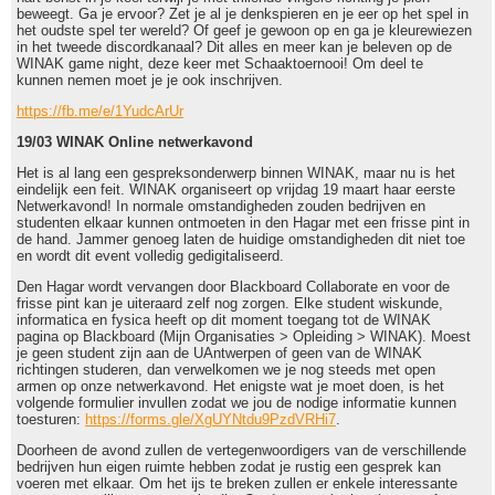
beweegt. Ga je ervoor? Zet je al je denkspieren en je eer op het spel in
het oudste spel ter wereld? Of geef je gewoon op en ga je kleurewiezen
in het tweede discordkanaal? Dit alles en meer kan je beleven op de
WINAK game night, deze keer met Schaaktoernooi! Om deel te
kunnen nemen moet je je ook inschrijven.
https://fb.me/e/1YudcArUr
19/03 WINAK Online netwerkavond
Het is al lang een gespreksonderwerp binnen WINAK, maar nu is het
eindelijk een feit. WINAK organiseert op vrijdag 19 maart haar eerste
Netwerkavond! In normale omstandigheden zouden bedrijven en
studenten elkaar kunnen ontmoeten in den Hagar met een frisse pint in
de hand. Jammer genoeg laten de huidige omstandigheden dit niet toe
en wordt dit event volledig gedigitaliseerd.
Den Hagar wordt vervangen door Blackboard Collaborate en voor de
frisse pint kan je uiteraard zelf nog zorgen. Elke student wiskunde,
informatica en fysica heeft op dit moment toegang tot de WINAK
pagina op Blackboard (Mijn Organisaties > Opleiding > WINAK). Moest
je geen student zijn aan de UAntwerpen of geen van de WINAK
richtingen studeren, dan verwelkomen we je nog steeds met open
armen op onze netwerkavond. Het enigste wat je moet doen, is het
volgende formulier invullen zodat we jou de nodige informatie kunnen
toesturen:
https://forms.gle/XgUYNtdu9PzdVRHi7
.
Doorheen de avond zullen de vertegenwoordigers van de verschillende
bedrijven hun eigen ruimte hebben zodat je rustig een gesprek kan
voeren met elkaar. Om het ijs te breken zullen er enkele interessante