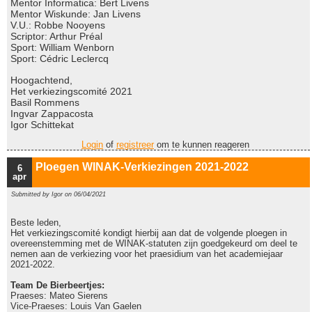
Mentor Informatica: Bert Livens
Mentor Wiskunde: Jan Livens
V.U.: Robbe Nooyens
Scriptor: Arthur Préal
Sport: William Wenborn
Sport: Cédric Leclercq
Hoogachtend,
Het verkiezingscomité 2021
Basil Rommens
Ingvar Zappacosta
Igor Schittekat
Login
of
registreer
om te kunnen reageren
Ploegen WINAK-Verkiezingen 2021-2022
6
apr
Submitted by
Igor
on 06/04/2021
Beste leden,
Het verkiezingscomité kondigt hierbij aan dat de volgende ploegen in
overeenstemming met de WINAK-statuten zijn goedgekeurd om deel te
nemen aan de verkiezing voor het praesidium van het academiejaar
2021-2022.
Team De Bierbeertjes:
Praeses: Mateo Sierens
Vice-Praeses: Louis Van Gaelen