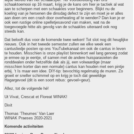
schaaktoernooi op 16 maart, krijg je de kans om hier je tactiek al wat
aan te scherpen met een schaakles voor beginners. Blijkt nu de
koeling van je hersenen die dinsdag defect te zijn en moet je er alles
aan doen om een crash door overheating af te wenden? Dan kan je er
ook een rustige online spelletjesavond van maken, wat na de
toegevoegde hitte als gevolg van de schaakles uiteraard ook nog
steeds kan.
Dat belooft dus voor de komende twee weken! Tot slot nog dit heuglijke
nieuws. Ook in het tweede semester zullen we elke week een
cantusliedje posten op ons YouTubekanaal om ook de cantus in leven
te houden. Misschien is onze playlist binnenkort wel lang genoeg zodat
je ermee op je eentje, of samen met de andere huisparasieten die
ronddwalen onder hetzelfde dak als jij, een volwaardige (maar
misschien korter dan een normale) cantus kan houden met een pintje
erbij. ‘t Is maar een idee. DIY-tip: bevochtig regelmatig de muren. Zo
groeit er sneller schimmel op en krijg je toch dat geweldige
Hagargevoel (dit is een soort rebus: gevoel=geur).
Allez, tot de volgende hé!
Ut Vivat, Crescat et Floreat WINAK!
Dixit
Thomas ‘Theumes’ Van Laer
WINAK Praeses 2020-2021
Komende activiteiten