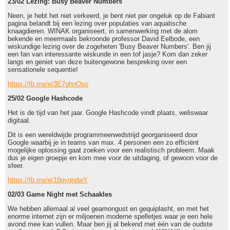
23/02 Lezing: Busy Beaver Numbers
Neen, je hebt het niet verkeerd, je bent niet per ongeluk op de Fabiant
pagina belandt bij een lezing over populaties van aquatische
knaagdieren. WINAK organiseert, in samenwerking met de alom
bekende en meermaals bekroonde professor David Eelbode, een
wiskundige lezing over de zogeheten 'Busy Beaver Numbers'. Ben jij
een fan van interessante wiskunde in een tof jasje? Kom dan zeker
langs en geniet van deze buitengewone bespreking over een
sensationele sequentie!
https://fb.me/e/3E7ghnOpo
25/02 Google Hashcode
Het is de tijd van het jaar. Google Hashcode vindt plaats, weliswaar
digitaal.
Dit is een wereldwijde programmeerwedstrijd georganiseerd door
Google waarbij je in teams van max. 4 personen een zo efficiënt
mogelijke oplossing gaat zoeken voor een realistisch probleem. Maak
dus je eigen groepje en kom mee voor de uitdaging, of gewoon voor de
sfeer.
https://fb.me/e/18qyqndwY
02/03 Game Night met Schaakles
We hebben allemaal al veel geamongust en gequiplasht, en met het
enorme internet zijn er miljoenen moderne spelletjes waar je een hele
avond mee kan vullen. Maar ben jij al bekend met één van de oudste