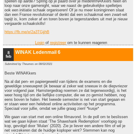
spellen op aarde? Spring op je paard over je medeWINAKkers heen en
loop naar onze gamenight, waar we naast de gebruikelijke spelletjes
ook een initiatie schaak organiseren! Of je nu meer koninginnen slaat
dan een Franse revolutionair of denkt dat een schaakmat een zwart-wit
tapijt is, kom zeker af en toren boven je tegenstanders uit met je nieuw
vergaarde schaakskills!
https://fb.me/e/2a3TGjjhB
Login
of
registreer
om te kunnen reageren
WINAK Ledenmail 6
8
feb
Submitted by
Theumes
on 08/02/2021
Beste WINAKkers
Na al dat pen- en papiergeweld van tijdens de examens en die
geweldige sneeuwpret (ik bewaar al zeker wat sneeuw in de diepvriezer
voor volgend jaar. Hamstergedrag noemen ze dat tegenwoordig), is het
weer hoog tijd om die lieflijke computer, die we zo gemist hebben, nog
eens boven te halen. Het tweede semester is net van start gegaan en
er staan weer een heleboel online activiteiten op het programma.
Speciaal voor jullie, omdat we jullie graag zien! *kusje*
We gaan van start met een online filmavond. In de poll om te beslissen
wat we gaan kijken staat ‘The Shawshank Redemption’ voorlopig op
kop, gevolgd door ‘Mulan’ (2020). Zie je liever een andere film of wil je
net verzekeren dat de huidige koploper wint? Stemmen kan nog