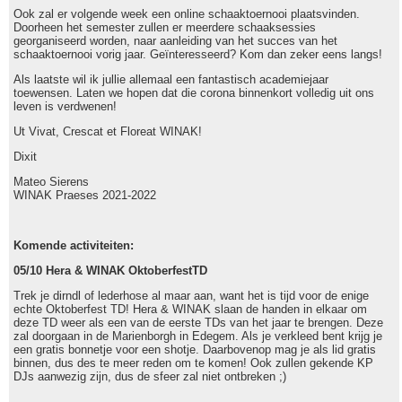
Ook zal er volgende week een online schaaktoernooi plaatsvinden.
Doorheen het semester zullen er meerdere schaaksessies
georganiseerd worden, naar aanleiding van het succes van het
schaaktoernooi vorig jaar. Geïnteresseerd? Kom dan zeker eens langs!
Als laatste wil ik jullie allemaal een fantastisch academiejaar
toewensen. Laten we hopen dat die corona binnenkort volledig uit ons
leven is verdwenen!
Ut Vivat, Crescat et Floreat WINAK!
Dixit
Mateo Sierens
WINAK Praeses 2021-2022
Komende activiteiten:
05/10 Hera & WINAK OktoberfestTD
Trek je dirndl of lederhose al maar aan, want het is tijd voor de enige
echte Oktoberfest TD! Hera & WINAK slaan de handen in elkaar om
deze TD weer als een van de eerste TDs van het jaar te brengen. Deze
zal doorgaan in de Marienborgh in Edegem. Als je verkleed bent krijg je
een gratis bonnetje voor een shotje. Daarbovenop mag je als lid gratis
binnen, dus des te meer reden om te komen! Ook zullen gekende KP
DJs aanwezig zijn, dus de sfeer zal niet ontbreken ;)