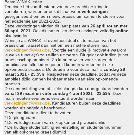
Beste WINAK-leden
Teneinde het voortbestaan van onze prachtige kring te
verzekeren, worden er ook dit jaar weer
verkiezingen
georganiseerd om een nieuw praesidium samen te stellen voor
het academiejaar 2021-2022.
Deze verkiezingen vinden dit jaar plaats
van 26 april tot en met
30 april 2021
. Ook dit jaar zullen de verkiezingen volledig
online
plaatsvinden.
Wens je als WINAK lid eventueel deel uit te maken van het
praesidium, aarzel dan niet om een mail te sturen naar
verkiezingen@winak.be
. Voorzie een duidelijk motivatie waarom
je welke functie(s) zou willen uitvoeren. Dit geldt ook indien je het
praesesschap ambieert. Zo kunnen wij er voor zorgen dat
ambities van alle leden gedeeld kunnen worden met elke
opkomende praeses. De deadline voor deze mail is
zondag 28
maart 2021 - 23.59h
. Respecteer deze deadline, zodat wij deze
ambities tijdig kunnen kenbaar maken aan elke opkomende
praeses.
De samenstelling van officiële ploegen kan doorgestuurd worden
vanaf 29 maart en vóór zondag 4 april 2021 - 23.59h
. Deze
mails moeten eveneens verstuurd worden naar
verkiezingen@winak.be
. Kandidaturen buiten deze deadlines
worden als ongeldig beschouwd.
Deze kandidatuur dient te bevatten:
* De ploegnaam
* De volledige naam van elk opkomend praesidiumlid
* De huidige studierichting en -instelling en studentennummer
van elk opkomend praesidiumlid