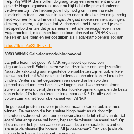
Help! Wij WINAKkers willen dolgraag terug een evenement in onze
geliefde Hagar organiseren, maar nu blijkt dat alle praesidiumleden
verdwenen zijn! We hebben jouw hulp nodig om in een razende
zoektocht in teams van vier te zoeken naar al de objecten die je nodig
hebt voor een knalfuif in den Hagar. Je gaat moeten rennen, springen,
denken, zoeken, tot je heel fort VI doorzocht hebt! Verspreid je over
het speelbord en zie dat je als eerste met alle benodigdheden in den
Hagar aankomt; misschien kan jou team dan wel de WINAK-vlag
heisen en alle roem en eer opstrijken als Hagar-kampioenen! Tot dan!
https://fb.me/e/23DFuvkTE
30/03 WINAK Gala-degustatie-bingoavond
Ja, jullie lezen het goed, WINAK organiseert opnieuw een
degustatieavond! Enkel maken we het deze keer een beetje straffer.
Naast de vakkundig samengestelde bierpakketten zijn er ook enkele
nieuwe pakketten! Wat deze juist allemaal inhouden kan je hieronder
vinden. Verder zal het degusteren van deze dranken worden
gecombineerd met een heuse live bingo show. Twee presentatoren
zullen jullie avond verblijden met hun ludieke opmerkingen, en de beats
van enkele DJ's katapulteren je terug naar de KP. Dit alles zal te
volgen zijn via het YouTube kanaal van WINAK.
Bingo speel je uiteraard voor je plezier maar je kan er ook iets mee
winnen. De persoon die het snelste bingo heeft en dit door zijn
microfoon schreeuwt, wint een gepersonaliseerde biljartbal van de Bal-
enzo! Wat er op deze bal komt, bepaalt de winnaar helemaal zelf. Op
deze manier heb je een aandenken aan deze memorabele avond en
steun je de plaatselijke horeca. Wil je deelnemen? Dan kan je via de
volgende link jouw bingokaart reserveren: