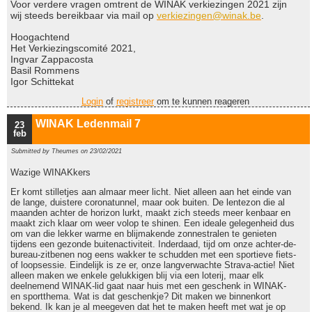
Voor verdere vragen omtrent de WINAK verkiezingen 2021 zijn
wij steeds bereikbaar via mail op
verkiezingen@winak.be
.
Hoogachtend
Het Verkiezingscomité 2021,
Ingvar Zappacosta
Basil Rommens
Igor Schittekat
Login
of
registreer
om te kunnen reageren
WINAK Ledenmail 7
23
feb
Submitted by
Theumes
on 23/02/2021
Wazige WINAKkers
Er komt stilletjes aan almaar meer licht. Niet alleen aan het einde van
de lange, duistere coronatunnel, maar ook buiten. De lentezon die al
maanden achter de horizon lurkt, maakt zich steeds meer kenbaar en
maakt zich klaar om weer volop te shinen. Een ideale gelegenheid dus
om van die lekker warme en blijmakende zonnestralen te genieten
tijdens een gezonde buitenactiviteit. Inderdaad, tijd om onze achter-de-
bureau-zitbenen nog eens wakker te schudden met een sportieve fiets-
of loopsessie. Eindelijk is ze er, onze langverwachte Strava-actie! Niet
alleen maken we enkele gelukkigen blij via een loterij, maar elk
deelnemend WINAK-lid gaat naar huis met een geschenk in WINAK-
en sportthema. Wat is dat geschenkje? Dit maken we binnenkort
bekend. Ik kan je al meegeven dat het te maken heeft met wat je op