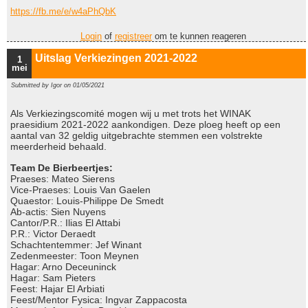
https://fb.me/e/w4aPhQbK
Login
of
registreer
om te kunnen reageren
Uitslag Verkiezingen 2021-2022
1
mei
Submitted by
Igor
on 01/05/2021
Als Verkiezingscomité mogen wij u met trots het WINAK
praesidium 2021-2022 aankondigen. Deze ploeg heeft op een
aantal van 32 geldig uitgebrachte stemmen een volstrekte
meerderheid behaald.
Team De Bierbeertjes:
Praeses: Mateo Sierens
Vice-Praeses: Louis Van Gaelen
Quaestor: Louis-Philippe De Smedt
Ab-actis: Sien Nuyens
Cantor/P.R.: Ilias El Attabi
P.R.: Victor Deraedt
Schachtentemmer: Jef Winant
Zedenmeester: Toon Meynen
Hagar: Arno Deceuninck
Hagar: Sam Pieters
Feest: Hajar El Arbiati
Feest/Mentor Fysica: Ingvar Zappacosta