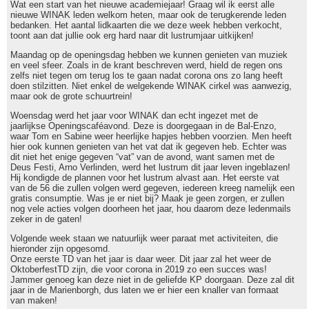
Wat een start van het nieuwe academiejaar! Graag wil ik eerst alle
nieuwe WINAK leden welkom heten, maar ook de terugkerende leden
bedanken. Het aantal lidkaarten die we deze week hebben verkocht,
toont aan dat jullie ook erg hard naar dit lustrumjaar uitkijken!
Maandag op de openingsdag hebben we kunnen genieten van muziek
en veel sfeer. Zoals in de krant beschreven werd, hield de regen ons
zelfs niet tegen om terug los te gaan nadat corona ons zo lang heeft
doen stilzitten. Niet enkel de welgekende WINAK cirkel was aanwezig,
maar ook de grote schuurtrein!
Woensdag werd het jaar voor WINAK dan echt ingezet met de
jaarlijkse Openingscaféavond. Deze is doorgegaan in de Bal-Enzo,
waar Tom en Sabine weer heerlijke hapjes hebben voorzien. Men heeft
hier ook kunnen genieten van het vat dat ik gegeven heb. Echter was
dit niet het enige gegeven “vat” van de avond, want samen met de
Deus Festi, Arno Verlinden, werd het lustrum dit jaar leven ingeblazen!
Hij kondigde de plannen voor het lustrum alvast aan. Het eerste vat
van de 56 die zullen volgen werd gegeven, iedereen kreeg namelijk een
gratis consumptie. Was je er niet bij? Maak je geen zorgen, er zullen
nog vele acties volgen doorheen het jaar, hou daarom deze ledenmails
zeker in de gaten!
Volgende week staan we natuurlijk weer paraat met activiteiten, die
hieronder zijn opgesomd.
Onze eerste TD van het jaar is daar weer. Dit jaar zal het weer de
OktoberfestTD zijn, die voor corona in 2019 zo een succes was!
Jammer genoeg kan deze niet in de geliefde KP doorgaan. Deze zal dit
jaar in de Marienborgh, dus laten we er hier een knaller van formaat
van maken!