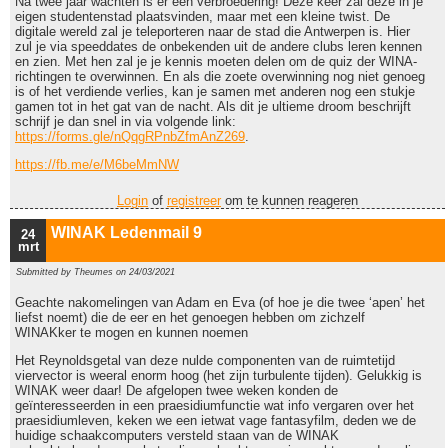
Na twee jaar wachten is er een verbroedering! Deze keer zal deze in je
eigen studentenstad plaatsvinden, maar met een kleine twist. De
digitale wereld zal je teleporteren naar de stad die Antwerpen is. Hier
zul je via speeddates de onbekenden uit de andere clubs leren kennen
en zien. Met hen zal je je kennis moeten delen om de quiz der WINA-
richtingen te overwinnen. En als die zoete overwinning nog niet genoeg
is of het verdiende verlies, kan je samen met anderen nog een stukje
gamen tot in het gat van de nacht. Als dit je ultieme droom beschrijft
schrijf je dan snel in via volgende link:
https://forms.gle/nQqgRPnbZfmAnZ269
.
https://fb.me/e/M6beMmNW
Login
of
registreer
om te kunnen reageren
WINAK Ledenmail 9
24
mrt
Submitted by
Theumes
on 24/03/2021
Geachte nakomelingen van Adam en Eva (of hoe je die twee ‘apen’ het
liefst noemt) die de eer en het genoegen hebben om zichzelf
WINAKker te mogen en kunnen noemen
Het Reynoldsgetal van deze nulde componenten van de ruimtetijd
viervector is weeral enorm hoog (het zijn turbulente tijden). Gelukkig is
WINAK weer daar! De afgelopen twee weken konden de
geïnteresseerden in een praesidiumfunctie wat info vergaren over het
praesidiumleven, keken we een ietwat vage fantasyfilm, deden we de
huidige schaakcomputers versteld staan van de WINAK