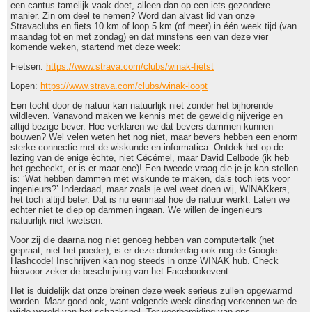
een cantus tamelijk vaak doet, alleen dan op een iets gezondere
manier. Zin om deel te nemen? Word dan alvast lid van onze
Stravaclubs en fiets 10 km of loop 5 km (of meer) in één week tijd (van
maandag tot en met zondag) en dat minstens een van deze vier
komende weken, startend met deze week:
Fietsen:
https://www.strava.com/clubs/winak-fietst
Lopen:
https://www.strava.com/clubs/winak-loopt
Een tocht door de natuur kan natuurlijk niet zonder het bijhorende
wildleven. Vanavond maken we kennis met de geweldig nijverige en
altijd bezige bever. Hoe verklaren we dat bevers dammen kunnen
bouwen? Wel velen weten het nog niet, maar bevers hebben een enorm
sterke connectie met de wiskunde en informatica. Ontdek het op de
lezing van de enige èchte, niet Cécémel, maar David Eelbode (ik heb
het gecheckt, er is er maar ene)! Een tweede vraag die je je kan stellen
is: ‘Wat hebben dammen met wiskunde te maken, da’s toch iets voor
ingenieurs?’ Inderdaad, maar zoals je wel weet doen wij, WINAKkers,
het toch altijd beter. Dat is nu eenmaal hoe de natuur werkt. Laten we
echter niet te diep op dammen ingaan. We willen de ingenieurs
natuurlijk niet kwetsen.
Voor zij die daarna nog niet genoeg hebben van computertalk (het
gepraat, niet het poeder), is er deze donderdag ook nog de Google
Hashcode! Inschrijven kan nog steeds in onze WINAK hub. Check
hiervoor zeker de beschrijving van het Facebookevent.
Het is duidelijk dat onze breinen deze week serieus zullen opgewarmd
worden. Maar goed ook, want volgende week dinsdag verkennen we de
wijde wereld van het schaakspel. Ter voorbereiding van ons