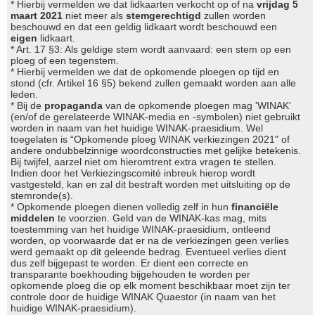
* Hierbij vermelden we dat lidkaarten verkocht op of na
vrijdag 5
maart 2021
niet meer als
stemgerechtigd
zullen worden
beschouwd en dat een geldig lidkaart wordt beschouwd een
eigen
lidkaart.
* Art. 17 §3: Als geldige stem wordt aanvaard: een stem op een
ploeg of een tegenstem.
* Hierbij vermelden we dat de opkomende ploegen op tijd en
stond (cfr. Artikel 16 §5) bekend zullen gemaakt worden aan alle
leden.
* Bij de
propaganda
van de opkomende ploegen mag 'WINAK'
(en/of de gerelateerde WINAK-media en -symbolen) niet gebruikt
worden in naam van het huidige WINAK-praesidium. Wel
toegelaten is “Opkomende ploeg WINAK verkiezingen 2021" of
andere ondubbelzinnige woordconstructies met gelijke betekenis.
Bij twijfel, aarzel niet om hieromtrent extra vragen te stellen.
Indien door het Verkiezingscomité inbreuk hierop wordt
vastgesteld, kan en zal dit bestraft worden met uitsluiting op de
stemronde(s).
* Opkomende ploegen dienen volledig zelf in hun
financiële
middelen
te voorzien. Geld van de WINAK-kas mag, mits
toestemming van het huidige WINAK-praesidium, ontleend
worden, op voorwaarde dat er na de verkiezingen geen verlies
werd gemaakt op dit geleende bedrag. Eventueel verlies dient
dus zelf bijgepast te worden. Er dient een correcte en
transparante boekhouding bijgehouden te worden per
opkomende ploeg die op elk moment beschikbaar moet zijn ter
controle door de huidige WINAK Quaestor (in naam van het
huidige WINAK-praesidium).