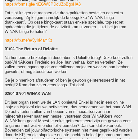
https://forms.gle/NEGWCPDoUZpBgbHA8
Tot slot krijgen de mensen die drankpakketten bestellen een extra
verrassing. Zij krijgen namelijk de knotsgekke "WINAK-bingo-
drankkaart". Op deze bingokaart staan enkele speciale, top-secret
opdrachten die je tijdens de activiteit kan uitvoeren. Lukt het jou om
WINAK-bingo te halen?
https://fb.me/e/5yIrMaYKz
01/04 The Return of Deloitte
Na hun eerste bezoekje in december is Deloitte terug! Deze keer zullen
oud-WINAKkers Frédéric en Joël hun verhaal komen vertellen. Ze
zullen meer ingaan op de verschillende projecten waar ze aan hebben
gewerkt, of nog steeds aan werken.
Ga je binnenkort afstuderen of ben je gewoon geïnteresseerd in het
bedrijf? Kom dan zeker eens langs. Tot dan!
02/04-07/04 WINAK WAN
Dit jaar organiseren we de LAN opnieuw! Enkel is het in een online
jasje en tsjokvol nieuwe activiteiten, dus hernoemen we het naar WAN.
De activiteiten zullen van hoppen van minecraftserver naar
minecraftserver naar een heuse livestream door WINAKkers voor
WINAKkers gaan! Moest je enkel geïnteresseerd zijn om gewoon eens
te gamen met wat vrienden of vreemden? Dan kan dat zeker ook.
Bovendien zal jouw olfactorische systeem niet meer geprikkeld worden
door de KP, en die slapeloze en late nachten beleef je samen met ons