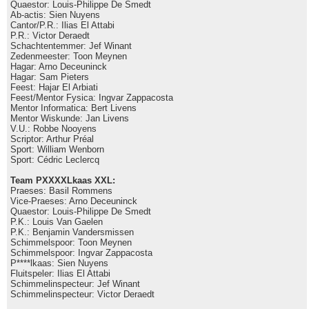
Quaestor: Louis-Philippe De Smedt
Ab-actis: Sien Nuyens
Cantor/P.R.: Ilias El Attabi
P.R.: Victor Deraedt
Schachtentemmer: Jef Winant
Zedenmeester: Toon Meynen
Hagar: Arno Deceuninck
Hagar: Sam Pieters
Feest: Hajar El Arbiati
Feest/Mentor Fysica: Ingvar Zappacosta
Mentor Informatica: Bert Livens
Mentor Wiskunde: Jan Livens
V.U.: Robbe Nooyens
Scriptor: Arthur Préal
Sport: William Wenborn
Sport: Cédric Leclercq
Team PXXXXLkaas XXL:
Praeses: Basil Rommens
Vice-Praeses: Arno Deceuninck
Quaestor: Louis-Philippe De Smedt
P.K.: Louis Van Gaelen
P.K.: Benjamin Vandersmissen
Schimmelspoor: Toon Meynen
Schimmelspoor: Ingvar Zappacosta
P****lkaas: Sien Nuyens
Fluitspeler: Ilias El Attabi
Schimmelinspecteur: Jef Winant
Schimmelinspecteur: Victor Deraedt