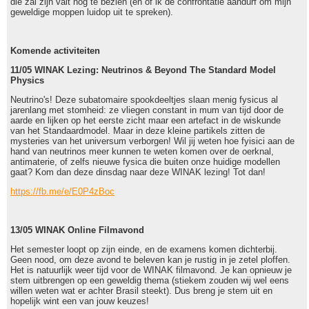
die zal zijn valt nog te bezien (en of ik de confrontatie aandurf om mijn
geweldige moppen luidop uit te spreken).
Komende activiteiten
11/05 WINAK Lezing: Neutrinos & Beyond The Standard Model
Physics
Neutrino's! Deze subatomaire spookdeeltjes slaan menig fysicus al
jarenlang met stomheid: ze vliegen constant in mum van tijd door de
aarde en lijken op het eerste zicht maar een artefact in de wiskunde
van het Standaardmodel. Maar in deze kleine partikels zitten de
mysteries van het universum verborgen! Wil jij weten hoe fyisici aan de
hand van neutrinos meer kunnen te weten komen over de oerknal,
antimaterie, of zelfs nieuwe fysica die buiten onze huidige modellen
gaat? Kom dan deze dinsdag naar deze WINAK lezing! Tot dan!
https://fb.me/e/E0P4zBoc
13/05 WINAK Online Filmavond
Het semester loopt op zijn einde, en de examens komen dichterbij.
Geen nood, om deze avond te beleven kan je rustig in je zetel ploffen.
Het is natuurlijk weer tijd voor de WINAK filmavond. Je kan opnieuw je
stem uitbrengen op een geweldig thema (stiekem zouden wij wel eens
willen weten wat er achter Brasil steekt). Dus breng je stem uit en
hopelijk wint een van jouw keuzes!