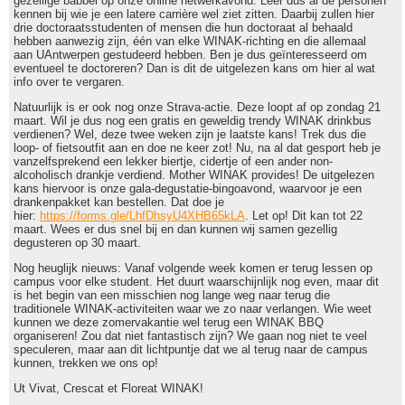
gezellige babbel op onze online netwerkavond. Leer dus al de personen
kennen bij wie je een latere carrière wel ziet zitten. Daarbij zullen hier
drie doctoraatsstudenten of mensen die hun doctoraat al behaald
hebben aanwezig zijn, één van elke WINAK-richting en die allemaal
aan UAntwerpen gestudeerd hebben. Ben je dus geïnteresseerd om
eventueel te doctoreren? Dan is dit de uitgelezen kans om hier al wat
info over te vergaren.
Natuurlijk is er ook nog onze Strava-actie. Deze loopt af op zondag 21
maart. Wil je dus nog een gratis en geweldig trendy WINAK drinkbus
verdienen? Wel, deze twee weken zijn je laatste kans! Trek dus die
loop- of fietsoutfit aan en doe ne keer zot! Nu, na al dat gesport heb je
vanzelfsprekend een lekker biertje, cidertje of een ander non-
alcoholisch drankje verdiend. Mother WINAK provides! De uitgelezen
kans hiervoor is onze gala-degustatie-bingoavond, waarvoor je een
drankenpakket kan bestellen. Dat doe je
hier:
https://forms.gle/LhfDhsyU4XHB65kLA
. Let op! Dit kan tot 22
maart. Wees er dus snel bij en dan kunnen wij samen gezellig
degusteren op 30 maart.
Nog heuglijk nieuws: Vanaf volgende week komen er terug lessen op
campus voor elke student. Het duurt waarschijnlijk nog even, maar dit
is het begin van een misschien nog lange weg naar terug die
traditionele WINAK-activiteiten waar we zo naar verlangen. Wie weet
kunnen we deze zomervakantie wel terug een WINAK BBQ
organiseren! Zou dat niet fantastisch zijn? We gaan nog niet te veel
speculeren, maar aan dit lichtpuntje dat we al terug naar de campus
kunnen, trekken we ons op!
Ut Vivat, Crescat et Floreat WINAK!