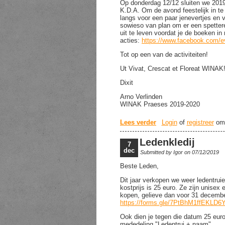
Op donderdag 12/12 sluiten we 2019 
K.D.A. Om de avond feestelijk in te
langs voor een paar jenevertjes en 
sowieso van plan om er een spetter
uit te leven voordat je de boeken in
acties:
https://www.facebook.com/
Tot op een van de activiteiten!
Ut Vivat, Crescat et Floreat WINAK
Dixit
Arno Verlinden
WINAK Praeses 2019-2020
Lees verder
over Ledenmail week 
Login
of
registreer
om 
Ledenkledij
7
dec
Submitted by
Igor
on 07/12/2019
Beste Leden,
Dit jaar verkopen we weer ledentrui
kostprijs is 25 euro. Ze zijn unisex
kopen, gelieve dan voor 31 december 
https://forms.gle/7PtBhM1ffEKLD
Ook dien je tegen die datum 25 eu
mededeling "Ledentrui + naam".