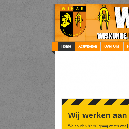
Overslaan en naar de inhoud gaan
Home
Activiteiten
Over Ons
Wij werken aan
We zouden hierbij graag weten wat ji