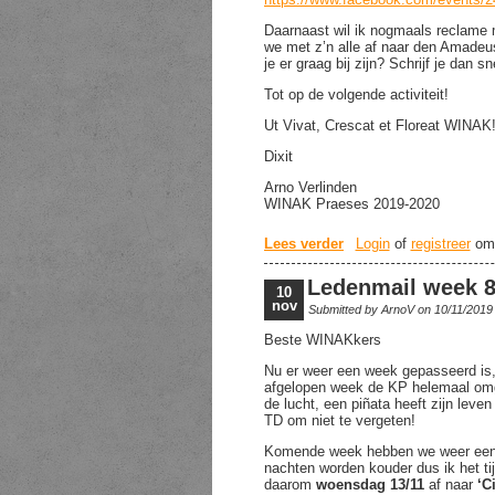
Daarnaast wil ik nogmaals reclame m
we met z’n alle af naar den Amadeus
je er graag bij zijn? Schrijf je dan sn
Tot op de volgende activiteit!
Ut Vivat, Crescat et Floreat WINAK
Dixit
Arno Verlinden
WINAK Praeses 2019-2020
Lees verder
over Ledenmail week 
Login
of
registreer
om 
Ledenmail week 
10
nov
Submitted by
ArnoV
on 10/11/2019
Beste WINAKkers
Nu er weer een week gepasseerd is
afgelopen week de KP helemaal omge
de lucht, een piñata heeft zijn lev
TD om niet te vergeten!
Komende week hebben we weer een aan
nachten worden kouder dus ik het tij
daarom
woensdag 13/11
af naar
‘C