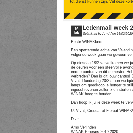
tot dienst kunnen zijn.
Vul deze kort
Ledenmail week 
16
feb
Submitted by
ArnoV
on 16/02/2020
Beste WINAKkers
Een spetterende editie van Valenti
volgende week gaan we gewoon ver
Op dinsdag 18/2 verwelkomen we ju
de deuren voor een sfeervolle avond
eerste cantus van dit semester. Heb j
verbreden? Dan is dit jouw cantus!
Vivat. Donderdag 20/2 staan we ti
langs om goedkoop je honger te sti
ingeschrevenen zullen zich storten
WINAK hoog te houden.
Dan hoop ik jullie deze week te ver
Ut Vivat, Crescat et Floreat WINAK
Dixit
Arno Verlinden
WINAK Praeses 2019-2020