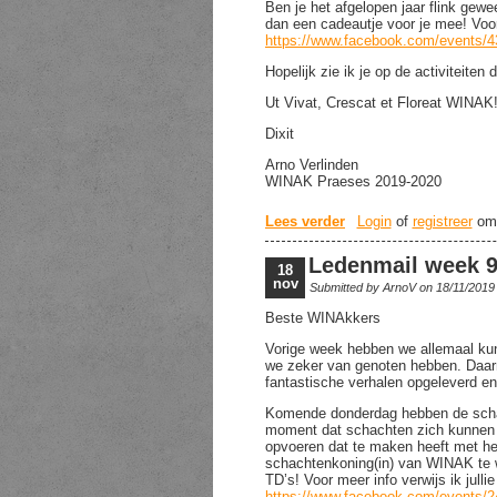
Ben je het afgelopen jaar flink gew
dan een cadeautje voor je mee! Voor 
https://www.facebook.com/events/
Hopelijk zie ik je op de activiteiten
Ut Vivat, Crescat et Floreat WINAK
Dixit
Arno Verlinden
WINAK Praeses 2019-2020
Lees verder
over Ledenmail week 
Login
of
registreer
om 
Ledenmail week 
18
nov
Submitted by
ArnoV
on 18/11/2019
Beste WINAkkers
Vorige week hebben we allemaal kun
we zeker van genoten hebben. Daarna
fantastische verhalen opgeleverd e
Komende donderdag hebben de schac
moment dat schachten zich kunnen b
opvoeren dat te maken heeft met h
schachtenkoning(in) van WINAK te 
TD’s! Voor meer info verwijs ik jull
https://www.facebook.com/events/