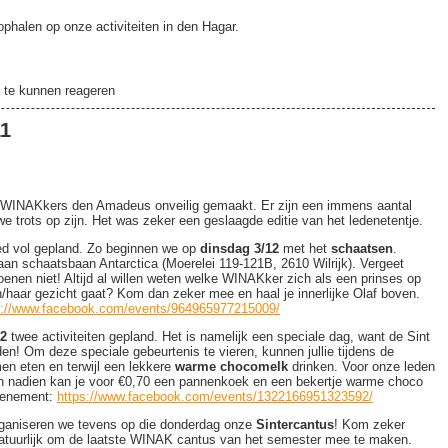
ophalen op onze activiteiten in den Hagar.
te kunnen reageren
11
 WINAKkers den Amadeus onveilig gemaakt. Er zijn een immens aantal
e trots op zijn. Het was zeker een geslaagde editie van het ledenetentje.
 vol gepland. Zo beginnen we op
dinsdag 3/12
met het
schaatsen
.
an schaatsbaan Antarctica (Moerelei 119-121B, 2610 Wilrijk). Vergeet
oenen niet! Altijd al willen weten welke WINAKker zich als een prinses op
ijn/haar gezicht gaat? Kom dan zeker mee en haal je innerlijke Olaf boven.
s://www.facebook.com/events/964965977215009/
12
twee activiteiten gepland. Het is namelijk een speciale dag, want de Sint
nden! Om deze speciale gebeurtenis te vieren, kunnen jullie tijdens de
n eten en terwijl een lekkere
warme chocomelk
drinken. Voor onze leden
s en nadien kan je voor €0,70 een pannenkoek en een bekertje warme choco
evenement:
https://www.facebook.com/events/1322166951323592/
organiseren we tevens op die donderdag onze
Sintercantus
! Kom zeker
natuurlijk om de laatste WINAK cantus van het semester mee te maken.