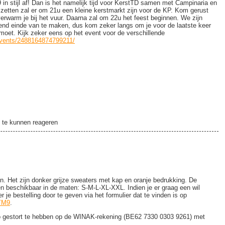
in stijl af! Dan is het namelijk tijd voor KerstTD samen met Campinaria en
 zetten zal er om 21u een kleine kerstmarkt zijn voor de KP. Kom gerust
verwarm je bij het vuur. Daarna zal om 22u het feest beginnen. We zijn
end einde van te maken, dus kom zeker langs om je voor de laatste keer
 moet. Kijk zeker eens op het event voor de verschillende
events/2488164874799211/
!
12
te kunnen reageren
en. Het zijn donker grijze sweaters met kap en oranje bedrukking. De
 en beschikbaar in de maten: S-M-L-XL-XXL. Indien je er graag een wil
je bestelling door te geven via het formulier dat te vinden is op
6YM9
.
ro gestort te hebben op de WINAK-rekening (BE62 7330 0303 9261) met