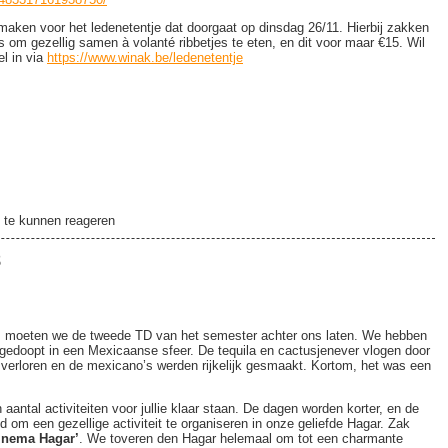
aken voor het ledenetentje dat doorgaat op dinsdag 26/11. Hierbij zakken
 om gezellig samen à volanté ribbetjes te eten, en dit voor maar €15. Wil
el in via
https://www.winak.be/ledenetentje
!
9
te kunnen reageren
8
, moeten we de tweede TD van het semester achter ons laten. We hebben
doopt in een Mexicaanse sfeer. De tequila en cactusjenever vlogen door
en verloren en de mexicano’s werden rijkelijk gesmaakt. Kortom, het was een
tal activiteiten voor jullie klaar staan. De dagen worden korter, en de
d om een gezellige activiteit te organiseren in onze geliefde Hagar. Zak
inema Hagar’
. We toveren den Hagar helemaal om tot een charmante