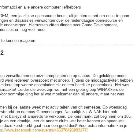
formatici en alle andere computer liefhebbers
DEM, een jaarlijkse opensource beurs, altijd interessant om eens te gaan
lezingen en discussies verwachten over de hedendaagse open-source en
nde onderwerpen. Hiertussen zitten dingen over Game Development,
unities en nog veel meer.
te kunnen reageren
12
gen verwelkomen op onze campussen en op cantus. De gelukkige onder
rd werd iedereen overspoelt met snoep. Tijdens de middagactiviteit hebben
ekkere kop warme chocolademelk en een heerlijke pannenkoek. Het was
een smaakte! Eerder die week zijn we met een grote groep WINAKkers de
Voor sommige ging het al wat moeizamer dan bij andere, maar het was
n bij de laatste week met activiteiten van dit semester. Op woensdag
 kerstmarkt op campus Groenenborger. Natuurlijk zal WINAK hier ook
met baileys of amaretto te verkopen. De kerstmarkt zal beginnen om 18u.
e en een drankje, leer de andere clubs wat beter kennen en spaar wat
 deze kerstmarkt gaat naar een goed doel! Voor extra informatie kan je
ps://www.facebook.com/events/466378493983177/