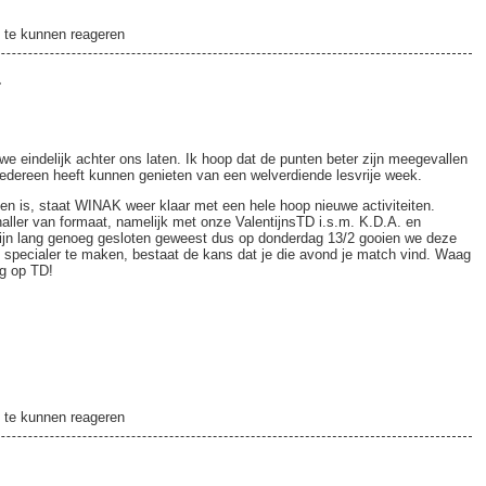
2
te kunnen reageren
1
 eindelijk achter ons laten. Ik hoop dat de punten beter zijn meegevallen
iedereen heeft kunnen genieten van een welverdiende lesvrije week.
n is, staat WINAK weer klaar met een hele hoop nieuwe activiteiten.
ller van formaat, namelijk met onze ValentijnsTD i.s.m. K.D.A. en
ijn lang genoeg gesloten geweest dus op donderdag 13/2 gooien we deze
 specialer te maken, bestaat de kans dat je die avond je match vind. Waag
ag op TD!
!
1
te kunnen reageren