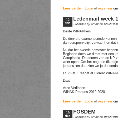
Lees verder
over Ledenmail week 
Login
of
registreer
om 
Ledenmail week 
12
feb
Submitted by
ArnoV
on 12/02/2020
Beste WINAKkers
De donkere examenperiode kunnen we
dan oorspronkelijk verwacht en dat 
Nu dat het tweede semester begonne
Beginnen doen we direct met een kna
Campinaria. De deuren van de KP z
weer open! Om het nog een tikkeltje
je kans, en dan zien we je donderd
Ut Vivat, Crescat et Floreat WINAK
Dixit
Arno Verlinden
WINAK Praeses 2019-2020
Lees verder
over Ledenmail week 
Login
of
registreer
om 
FOSDEM
19
dec
Submitted by
ArnoV
on 19/12/2019