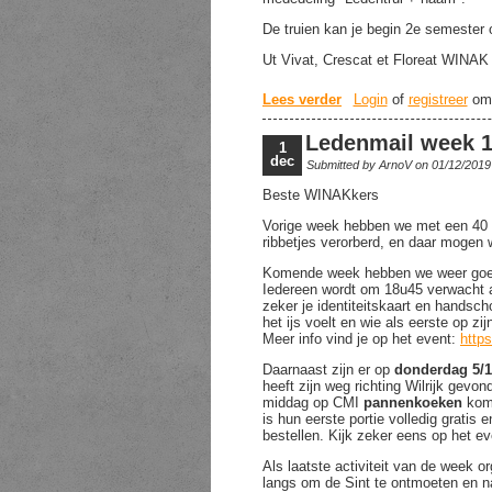
De truien kan je begin 2e semester 
Ut Vivat, Crescat et Floreat WINAK
Lees verder
over Ledenkledij
Login
of
registreer
om 
Ledenmail week 
1
dec
Submitted by
ArnoV
on 01/12/2019
Beste WINAKkers
Vorige week hebben we met een 40
ribbetjes verorberd, en daar mogen w
Komende week hebben we weer goed
Iedereen wordt om 18u45 verwacht a
zeker je identiteitskaart en handsch
het ijs voelt en wie als eerste op z
Meer info vind je op het event:
http
Daarnaast zijn er op
donderdag 5/
heeft zijn weg richting Wilrijk gevo
middag op CMI
pannenkoeken
kome
is hun eerste portie volledig grati
bestellen. Kijk zeker eens op het 
Als laatste activiteit van de week 
langs om de Sint te ontmoeten en 