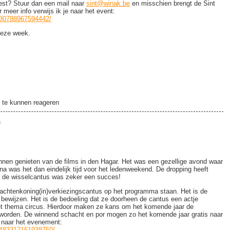
eest? Stuur dan een mail naar
sint@winak.be
en misschien brengt de Sint
meer info verwijs ik je naar het event:
430788967594442/
 deze week.
!
11
te kunnen reageren
9
nen genieten van de films in den Hagar. Het was een gezellige avond waar
 was het dan eindelijk tijd voor het ledenweekend. De dropping heeft
n de wisselcantus was zeker een succes!
htenkoning(in)verkiezingscantus op het programma staan. Het is de
ewijzen. Het is de bedoeling dat ze doorheen de cantus een actje
et thema circus. Hierdoor maken ze kans om het komende jaar de
worden. De winnend schacht en por mogen zo het komende jaar gratis naar
ie naar het evenement:
2483317161938750/