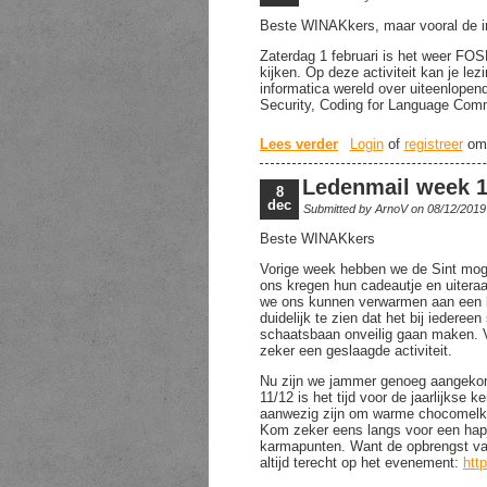
Beste WINAKkers, maar vooral de in
Zaterdag 1 februari is het weer FOS
kijken. Op deze activiteit kan je 
informatica wereld over uiteenlope
Security, Coding for Language Comm
Lees verder
over FOSDEM
Login
of
registreer
om 
Ledenmail week 
8
dec
Submitted by
ArnoV
on 08/12/2019
Beste WINAKkers
Vorige week hebben we de Sint mo
ons kregen hun cadeautje en uiteraa
we ons kunnen verwarmen aan een l
duidelijk te zien dat het bij ieder
schaatsbaan onveilig gaan maken. 
zeker een geslaagde activiteit.
Nu zijn we jammer genoeg aangekome
11/12 is het tijd voor de jaarlijkse
aanwezig zijn om warme chocomelk 
Kom zeker eens langs voor een hapj
karmapunten. Want de opbrengst van
altijd terecht op het evenement:
htt