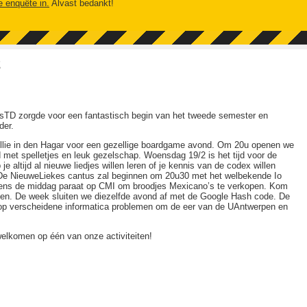
e enquête in.
Alvast bedankt!
2
jnsTD zorgde voor een fantastisch begin van het tweede semester en
der.
llie in den Hagar voor een gezellige boardgame avond. Om 20u openen we
 met spelletjes en leuk gezelschap. Woensdag 19/2 is het tijd voor de
e altijd al nieuwe liedjes willen leren of je kennis van de codex willen
 De NieuweLiekes cantus zal beginnen om 20u30 met het welbekende Io
jdens de middag paraat op CMI om broodjes Mexicano’s te verkopen. Kom
llen. De week sluiten we diezelfde avond af met de Google Hash code. De
 op verscheidene informatica problemen om de eer van de UAntwerpen en
welkomen op één van onze activiteiten!
!