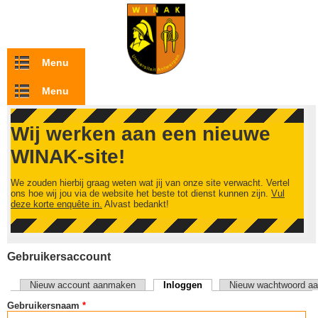
Overslaan en naar de inhoud gaan
Menu
Menu
Wij werken aan een nieuwe
WINAK-site!
We zouden hierbij graag weten wat jij van onze site verwacht. Vertel
ons hoe wij jou via de website het beste tot dienst kunnen zijn.
Vul
deze korte enquête in.
Alvast bedankt!
Gebruikersaccount
Nieuw account aanmaken
Inloggen
(actieve tabblad)
Nieuw wachtwoord aa
Primaire tabs
Gebruikersnaam
*