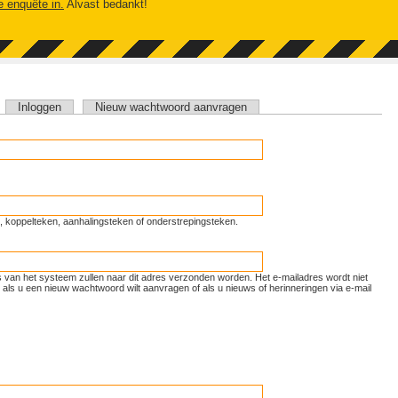
e enquête in.
Alvast bedankt!
tieve tabblad)
Inloggen
Nieuw wachtwoord aanvragen
unt, koppelteken, aanhalingsteken of onderstrepingsteken.
ls van het systeem zullen naar dit adres verzonden worden. Het e-mailadres wordt niet
als u een nieuw wachtwoord wilt aanvragen of als u nieuws of herinneringen via e-mail