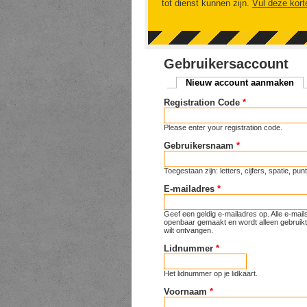
tot dienst kunnen zijn.
Vul deze kort
Gebruikersaccount
Nieuw account aanmaken
(ac
Primaire tabs
Registration Code
*
Please enter your registration code.
Gebruikersnaam
*
Toegestaan zijn: letters, cijfers, spatie, p
E-mailadres
*
Geef een geldig e-mailadres op. Alle e-mai
openbaar gemaakt en wordt alleen gebruikt 
wilt ontvangen.
Lidnummer
*
Het lidnummer op je lidkaart.
Voornaam
*