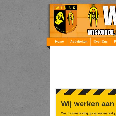
Overslaan en naar de inhoud gaan
Home
Activiteiten
Over Ons
Wij werken aan
We zouden hierbij graag weten wat ji