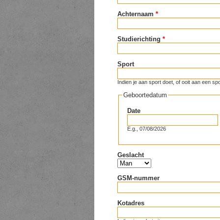
Achternaam
*
Studierichting
*
Sport
Indien je aan sport doet, of ooit aan een
Geboortedatum
Date
E.g., 07/08/2026
Geslacht
GSM-nummer
Kotadres