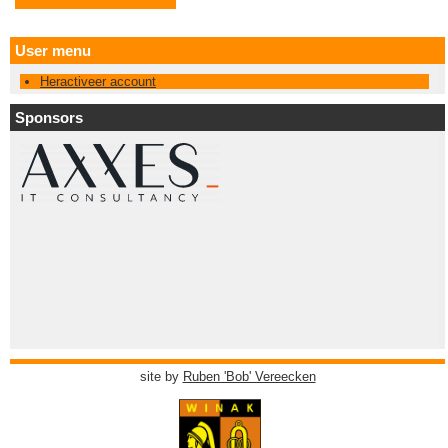
User menu
Heractiveer account
Sponsors
site by
Ruben 'Bob' Vereecken