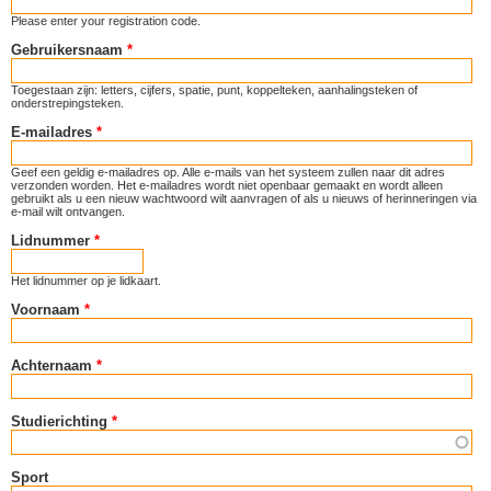
Please enter your registration code.
Gebruikersnaam
*
Toegestaan zijn: letters, cijfers, spatie, punt, koppelteken, aanhalingsteken of
onderstrepingsteken.
E-mailadres
*
Geef een geldig e-mailadres op. Alle e-mails van het systeem zullen naar dit adres
verzonden worden. Het e-mailadres wordt niet openbaar gemaakt en wordt alleen
gebruikt als u een nieuw wachtwoord wilt aanvragen of als u nieuws of herinneringen via
e-mail wilt ontvangen.
Lidnummer
*
Het lidnummer op je lidkaart.
Voornaam
*
Achternaam
*
Studierichting
*
Sport