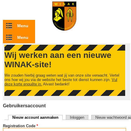
Overslaan en naar de inhoud gaan
Menu
Menu
Wij werken aan een nieuwe
WINAK-site!
We zouden hierbij graag weten wat jij van onze site verwacht. Vertel
ons hoe wij jou via de website het beste tot dienst kunnen zijn.
Vul
deze korte enquête in.
Alvast bedankt!
Gebruikersaccount
Nieuw account aanmaken
(actieve tabblad)
Inloggen
Nieuw wachtwoord a
Primaire tabs
Registration Code
*