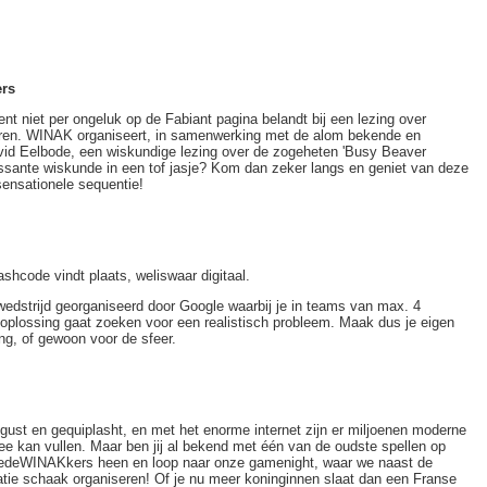
ers
bent niet per ongeluk op de Fabiant pagina belandt bij een lezing over
eren. WINAK organiseert, in samenwerking met de alom bekende en
id Eelbode, een wiskundige lezing over de zogeheten 'Busy Beaver
essante wiskunde in een tof jasje? Kom dan zeker langs en geniet van deze
ensationele sequentie!
ashcode vindt plaats, weliswaar digitaal.
edstrijd georganiseerd door Google waarbij je in teams van max. 4
 oplossing gaat zoeken voor een realistisch probleem. Maak dus je eigen
ng, of gewoon voor de sfeer.
ust en gequiplasht, en met het enorme internet zijn er miljoenen moderne
ee kan vullen. Maar ben jij al bekend met één van de oudste spellen op
 medeWINAKkers heen en loop naar onze gamenight, waar we naast de
tiatie schaak organiseren! Of je nu meer koninginnen slaat dan een Franse