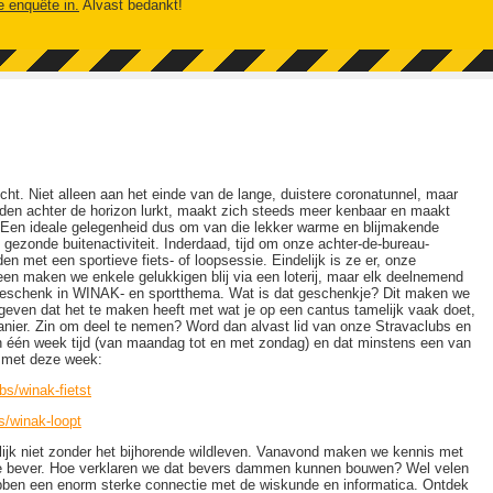
e enquête in.
Alvast bedankt!
icht. Niet alleen aan het einde van de lange, duistere coronatunnel, maar
nden achter de horizon lurkt, maakt zich steeds meer kenbaar en maakt
. Een ideale gelegenheid dus om van die lekker warme en blijmakende
 gezonde buitenactiviteit. Inderdaad, tijd om onze achter-de-bureau-
n met een sportieve fiets- of loopsessie. Eindelijk is ze er, onze
leen maken we enkele gelukkigen blij via een loterij, maar elk deelnemend
geschenk in WINAK- en sportthema. Wat is dat geschenkje? Dit maken we
geven dat het te maken heeft met wat je op een cantus tamelijk vaak doet,
anier. Zin om deel te nemen? Word dan alvast lid van onze Stravaclubs en
in één week tijd (van maandag tot en met zondag) en dat minstens een van
 met deze week:
bs/winak-fietst
s/winak-loopt
lijk niet zonder het bijhorende wildleven. Vanavond maken we kennis met
zige bever. Hoe verklaren we dat bevers dammen kunnen bouwen? Wel velen
bben een enorm sterke connectie met de wiskunde en informatica. Ontdek