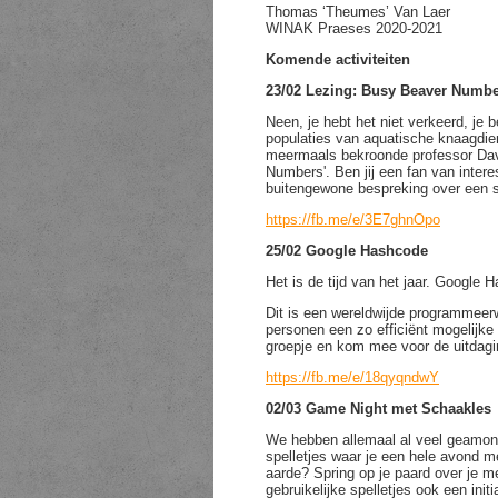
Thomas ‘Theumes’ Van Laer
WINAK Praeses 2020-2021
Komende activiteiten
23/02 Lezing: Busy Beaver Numb
Neen, je hebt het niet verkeerd, je 
populaties van aquatische knaagdi
meermaals bekroonde professor Dav
Numbers'. Ben jij een fan van inter
buitengewone bespreking over een s
https://fb.me/e/3E7ghnOpo
25/02 Google Hashcode
Het is de tijd van het jaar. Google H
Dit is een wereldwijde programmeerw
personen een zo efficiënt mogelijke
groepje en kom mee voor de uitdagi
https://fb.me/e/18qyqndwY
02/03 Game Night met Schaakles
We hebben allemaal al veel geamong
spelletjes waar je een hele avond m
aarde? Spring op je paard over je
gebruikelijke spelletjes ook een ini