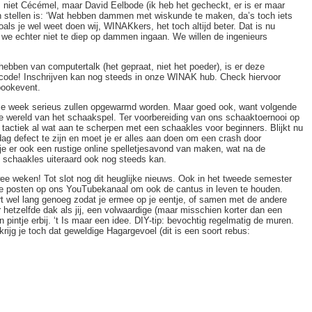
, niet Cécémel, maar David Eelbode (ik heb het gecheckt, er is er maar
an stellen is: ‘Wat hebben dammen met wiskunde te maken, da’s toch iets
als je wel weet doen wij, WINAKkers, het toch altijd beter. Dat is nu
 we echter niet te diep op dammen ingaan. We willen de ingenieurs
hebben van computertalk (het gepraat, niet het poeder), is er deze
ode! Inschrijven kan nog steeds in onze WINAK hub. Check hiervoor
ebookevent.
deze week serieus zullen opgewarmd worden. Maar goed ook, want volgende
 wereld van het schaakspel. Ter voorbereiding van ons schaaktoernooi op
e tactiek al wat aan te scherpen met een schaakles voor beginners. Blijkt nu
dag defect te zijn en moet je er alles aan doen om een crash door
e er ook een rustige online spelletjesavond van maken, wat na de
e schaakles uiteraard ook nog steeds kan.
ee weken! Tot slot nog dit heuglijke nieuws. Ook in het tweede semester
je posten op ons YouTubekanaal om ook de cantus in leven te houden.
rt wel lang genoeg zodat je ermee op je eentje, of samen met de andere
 hetzelfde dak als jij, een volwaardige (maar misschien korter dan een
intje erbij. ‘t Is maar een idee. DIY-tip: bevochtig regelmatig de muren.
krijg je toch dat geweldige Hagargevoel (dit is een soort rebus:
!