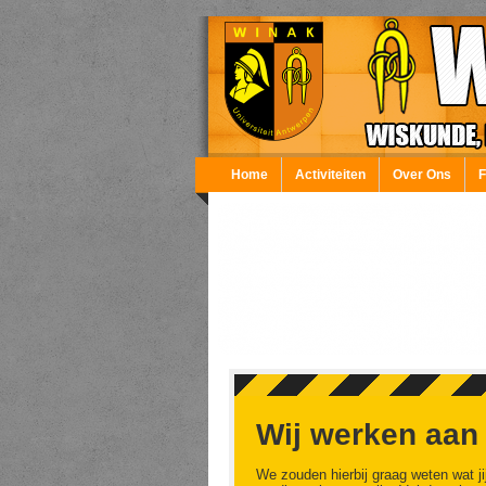
Overslaan en naar de inhoud gaan
Home
Activiteiten
Over Ons
Wij werken aan
We zouden hierbij graag weten wat ji