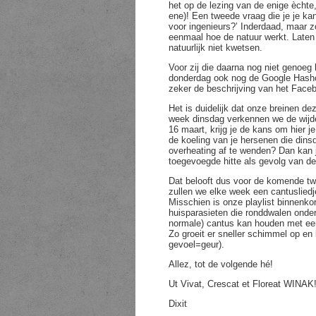
het op de lezing van de enige èchte
ene)! Een tweede vraag die je je k
voor ingenieurs?’ Inderdaad, maar zo
eenmaal hoe de natuur werkt. Laten
natuurlijk niet kwetsen.
Voor zij die daarna nog niet genoeg 
donderdag ook nog de Google Hashc
zeker de beschrijving van het Fac
Het is duidelijk dat onze breinen 
week dinsdag verkennen we de wijde
16 maart, krijg je de kans om hier j
de koeling van je hersenen die dins
overheating af te wenden? Dan kan j
toegevoegde hitte als gevolg van d
Dat belooft dus voor de komende tw
zullen we elke week een cantuslied
Misschien is onze playlist binnenko
huisparasieten die ronddwalen onder
normale) cantus kan houden met een p
Zo groeit er sneller schimmel op en 
gevoel=geur).
Allez, tot de volgende hé!
Ut Vivat, Crescat et Floreat WINAK
Dixit