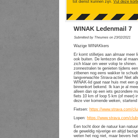
tot dienst kunnen zijn.
Vul deze kort
WINAK Ledenmail 7
Submitted by
Theumes
on 23/02/2021
Wazige WINAKkers
Er komt stilletjes aan almaar meer l
ook buiten. De lentezon die al maa
zich klaar om weer volop te shinen
zonnestralen te genieten tijdens een
zitbenen nog eens wakker te schudde
langverwachte Strava-actie! Niet al
WINAK-lid gaat naar huis met een 
binnenkort bekend. Ik kan je al mee
alleen dan op een iets gezondere m
fiets 10 km of loop 5 km (of meer) 
deze vier komende weken, startend
Fietsen:
https://www.strava.com/clu
Lopen:
https://www.strava.com/club
Een tocht door de natuur kan natuur
de geweldig nijverige en altijd be
weten het nog niet, maar bevers he