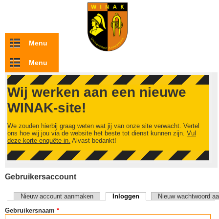
Overslaan en naar de inhoud gaan
Menu
Menu
Wij werken aan een nieuwe
WINAK-site!
We zouden hierbij graag weten wat jij van onze site verwacht. Vertel
ons hoe wij jou via de website het beste tot dienst kunnen zijn.
Vul
deze korte enquête in.
Alvast bedankt!
Gebruikersaccount
Nieuw account aanmaken
Inloggen
(actieve tabblad)
Nieuw wachtwoord aa
Primaire tabs
Gebruikersnaam
*