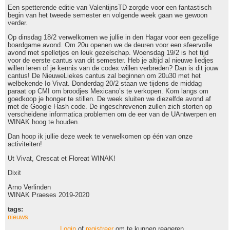
Een spetterende editie van ValentijnsTD zorgde voor een fantastisch
begin van het tweede semester en volgende week gaan we gewoon
verder.
Op dinsdag 18/2 verwelkomen we jullie in den Hagar voor een gezellige
boardgame avond. Om 20u openen we de deuren voor een sfeervolle
avond met spelletjes en leuk gezelschap. Woensdag 19/2 is het tijd
voor de eerste cantus van dit semester. Heb je altijd al nieuwe liedjes
willen leren of je kennis van de codex willen verbreden? Dan is dit jouw
cantus! De NieuweLiekes cantus zal beginnen om 20u30 met het
welbekende Io Vivat. Donderdag 20/2 staan we tijdens de middag
paraat op CMI om broodjes Mexicano’s te verkopen. Kom langs om
goedkoop je honger te stillen. De week sluiten we diezelfde avond af
met de Google Hash code. De ingeschrevenen zullen zich storten op
verscheidene informatica problemen om de eer van de UAntwerpen en
WINAK hoog te houden.
Dan hoop ik jullie deze week te verwelkomen op één van onze
activiteiten!
Ut Vivat, Crescat et Floreat WINAK!
Dixit
Arno Verlinden
WINAK Praeses 2019-2020
tags:
nieuws
Login
of
registreer
om te kunnen reageren