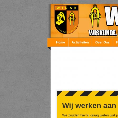
Overslaan en naar de inhoud gaan
Home
Activiteiten
Over Ons
Wij werken aan
We zouden hierbij graag weten wat ji