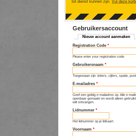
tot dienst kunnen zijn.
Vul deze kort
Gebruikersaccount
Nieuw account aanmaken
(ac
Primaire tabs
Registration Code
*
Please enter your registration code.
Gebruikersnaam
*
Toegestaan zijn: letters, cijfers, spatie, p
E-mailadres
*
Geef een geldig e-mailadres op. Alle e-mai
openbaar gemaakt en wordt alleen gebruikt 
wilt ontvangen.
Lidnummer
*
Het lidnummer op je lidkaart.
Voornaam
*