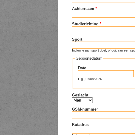
Achternaam
*
Studierichting
*
Sport
Indien je aan sport doet, of ooit aan een
Geboortedatum
Date
E.g., 07/08/2026
Geslacht
GSM-nummer
Kotadres