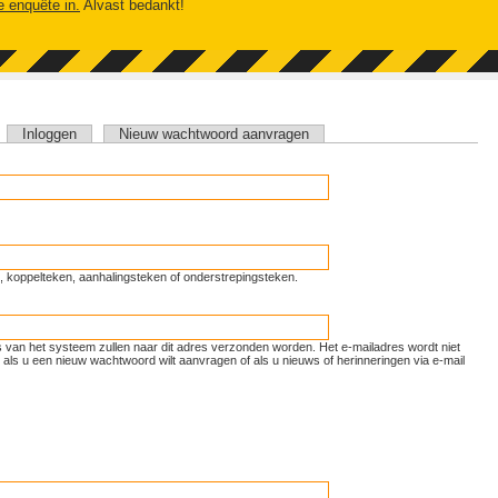
e enquête in.
Alvast bedankt!
tieve tabblad)
Inloggen
Nieuw wachtwoord aanvragen
unt, koppelteken, aanhalingsteken of onderstrepingsteken.
ls van het systeem zullen naar dit adres verzonden worden. Het e-mailadres wordt niet
als u een nieuw wachtwoord wilt aanvragen of als u nieuws of herinneringen via e-mail