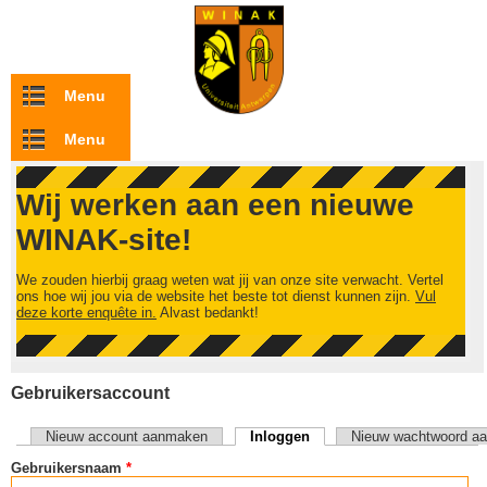
Overslaan en naar de inhoud gaan
Menu
Menu
Wij werken aan een nieuwe
WINAK-site!
We zouden hierbij graag weten wat jij van onze site verwacht. Vertel
ons hoe wij jou via de website het beste tot dienst kunnen zijn.
Vul
deze korte enquête in.
Alvast bedankt!
Gebruikersaccount
Nieuw account aanmaken
Inloggen
(actieve tabblad)
Nieuw wachtwoord aa
Primaire tabs
Gebruikersnaam
*