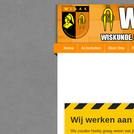
Overslaan en naar de inhoud gaan
Home
Activiteiten
Over Ons
Wij werken aan
We zouden hierbij graag weten wat ji