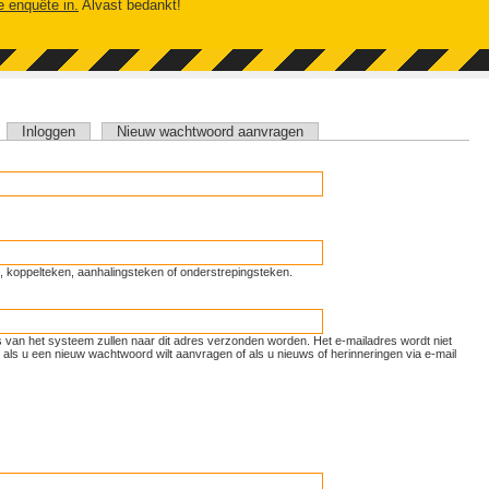
e enquête in.
Alvast bedankt!
tieve tabblad)
Inloggen
Nieuw wachtwoord aanvragen
unt, koppelteken, aanhalingsteken of onderstrepingsteken.
ls van het systeem zullen naar dit adres verzonden worden. Het e-mailadres wordt niet
als u een nieuw wachtwoord wilt aanvragen of als u nieuws of herinneringen via e-mail