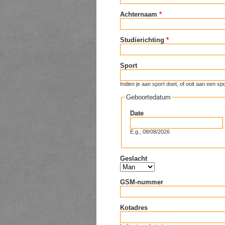
Achternaam
*
Studierichting
*
Sport
Indien je aan sport doet, of ooit aan een
Geboortedatum
Date
E.g., 08/08/2026
Geslacht
GSM-nummer
Kotadres