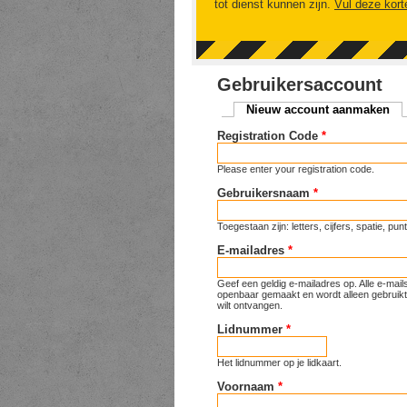
tot dienst kunnen zijn.
Vul deze kort
Gebruikersaccount
Nieuw account aanmaken
(ac
Primaire tabs
Registration Code
*
Please enter your registration code.
Gebruikersnaam
*
Toegestaan zijn: letters, cijfers, spatie, p
E-mailadres
*
Geef een geldig e-mailadres op. Alle e-mai
openbaar gemaakt en wordt alleen gebruikt 
wilt ontvangen.
Lidnummer
*
Het lidnummer op je lidkaart.
Voornaam
*