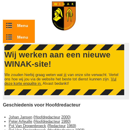
Overslaan en naar de inhoud gaan
Menu
Menu
Wij werken aan een nieuwe
WINAK-site!
We zouden hierbij graag weten wat jij van onze site verwacht. Vertel
ons hoe wij jou via de website het beste tot dienst kunnen zijn.
Vul
deze korte enquête in.
Alvast bedankt!
Geschiedenis voor Hoofdredacteur
Johan Jansen
(
Hoofdredacteur
2000
)
Peter Arfeuille
(
Hoofdredacteur
1980
)
Pol Van Drogenbroeck
(
Redacteur
1969
)