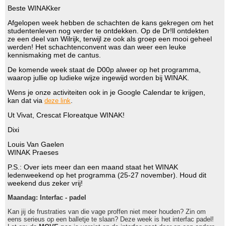
Beste WINAKker
Afgelopen week hebben de schachten de kans gekregen om het
studentenleven nog verder te ontdekken. Op de Dr!ll ontdekten
ze een deel van Wilrijk, terwijl ze ook als groep een mooi geheel
werden! Het schachtenconvent was dan weer een leuke
kennismaking met de cantus.
De komende week staat de D00p alweer op het programma,
waarop jullie op ludieke wijze ingewijd worden bij WINAK.
Wens je onze activiteiten ook in je Google Calendar te krijgen,
kan dat via
.
deze link
Ut Vivat, Crescat Floreatque WINAK!
Dixi
Louis Van Gaelen
WINAK Praeses
P.S.: Over iets meer dan een maand staat het WINAK
ledenweekend op het programma (25-27 november). Houd dit
weekend dus zeker vrij!
Maandag: Interfac - padel
Kan jij de frustraties van die vage proffen niet meer houden? Zin om
eens serieus op een balletje te slaan? Deze week is het interfac padel!