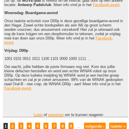
Let op: de
MOVE-pas
is vereist en de interfac gaat door op een andere
locatie:
Antwerp Padelclub
. Meer info vind je in het
Facebook-event
.
Woensdag: Boardgame-avond
Onze laatste activiteit voor D00p is deze gezellige boardgame-avond in
den Hagar. Zowel echte bordspellen als een Wii op groot scherm
worden voorzien, dus amusement verzekerd! Hier zal je uiteraard ook
nog de kans krijgen om een doopformulier te tekenen, zodat je vrijdag
mee kan doen aan onze D00p.
Meer info vind je in het
Facebook-
event
.
Vrijdag: D00p
1001 0101 0011 1011 1100 1101 0000 1000 1111 …
Oei wacht, jullie hebben de juiste firmware nog niet. Kom dus jullie
kleine defecten herstellen en word een echte WINAK-robot op onze
D00p. Op deze ludieke inwijding bij WINAK word je een hechte groep
schachten en zal je je zeker amuseren. 99% van de WINAK gedoopten
raad Oral-B - nee crap, de WINAK-D00p - aan! Meer info vind je in het
Facebook-event
.
Login
of
registreer
om te kunnen reageren
Pagina's
1
2
3
4
5
6
7
8
9
…
volgende ›
laatste »