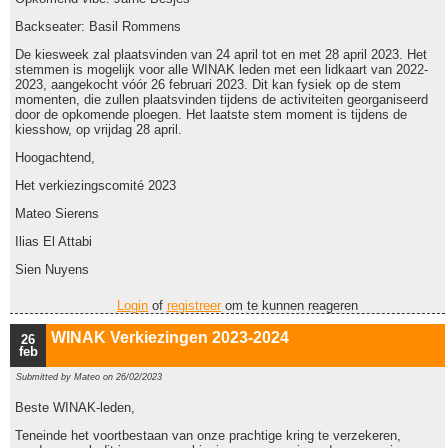
Backseater: Basil Rommens
De kiesweek zal plaatsvinden van 24 april tot en met 28 april 2023. Het
stemmen is mogelijk voor alle WINAK leden met een lidkaart van 2022-
2023, aangekocht vóór 26 februari 2023. Dit kan fysiek op de stem
momenten, die zullen plaatsvinden tijdens de activiteiten georganiseerd
door de opkomende ploegen. Het laatste stem moment is tijdens de
kiesshow, op vrijdag 28 april.
Hoogachtend,
Het verkiezingscomité 2023
Mateo Sierens
Ilias El Attabi
Sien Nuyens
Login
of
registreer
om te kunnen reageren
WINAK Verkiezingen 2023-2024
26
feb
Submitted by
Mateo
on 26/02/2023
Beste WINAK-leden,
Teneinde het voortbestaan van onze prachtige kring te verzekeren,