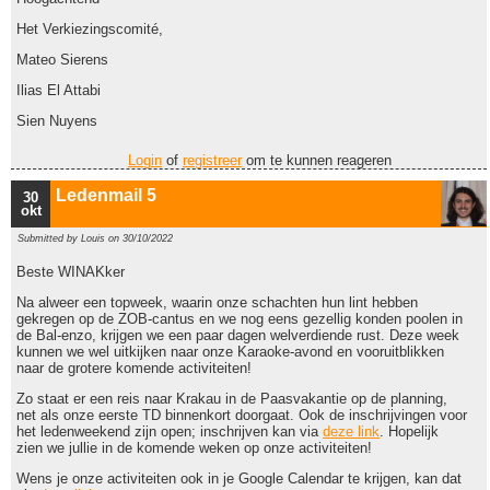
Het Verkiezingscomité,
Mateo Sierens
Ilias El Attabi
Sien Nuyens
Login
of
registreer
om te kunnen reageren
Ledenmail 5
30
okt
Submitted by
Louis
on 30/10/2022
Beste WINAKker
Na alweer een topweek, waarin onze schachten hun lint hebben
gekregen op de ZOB-cantus en we nog eens gezellig konden poolen in
de Bal-enzo, krijgen we een paar dagen welverdiende rust. Deze week
kunnen we wel uitkijken naar onze Karaoke-avond en vooruitblikken
naar de grotere komende activiteiten!
Zo staat er een reis naar Krakau in de Paasvakantie op de planning,
net als onze eerste TD binnenkort doorgaat. Ook de inschrijvingen voor
het ledenweekend zijn open; inschrijven kan via
deze link
. Hopelijk
zien we jullie in de komende weken op onze activiteiten!
Wens je onze activiteiten ook in je Google Calendar te krijgen, kan dat