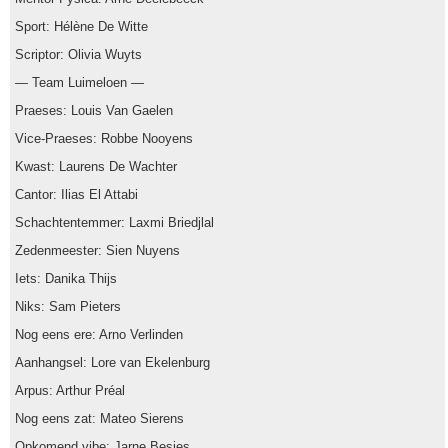
Sport: Hélène De Witte
Scriptor: Olivia Wuyts
— Team Luimeloen —
Praeses: Louis Van Gaelen
Vice-Praeses: Robbe Nooyens
Kwast: Laurens De Wachter
Cantor: Ilias El Attabi
Schachtentemmer: Laxmi Briedjlal
Zedenmeester: Sien Nuyens
Iets: Danika Thijs
Niks: Sam Pieters
Nog eens ere: Arno Verlinden
Aanhangsel: Lore van Ekelenburg
Arpus: Arthur Préal
Nog eens zat: Mateo Sierens
Opkomend vibe: Jarne Besjes