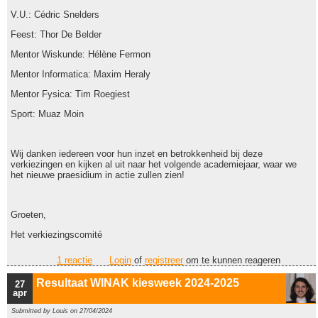
V.U.: Cédric Snelders
Feest: Thor De Belder
Mentor Wiskunde: Hélène Fermon
Mentor Informatica: Maxim Heraly
Mentor Fysica: Tim Roegiest
Sport: Muaz Moin
Wij danken iedereen voor hun inzet en betrokkenheid bij deze
verkiezingen en kijken al uit naar het volgende academiejaar, waar we
het nieuwe praesidium in actie zullen zien!
Groeten,
Het verkiezingscomité
1 reactie
Login
of
registreer
om te kunnen reageren
Resultaat WINAK kiesweek 2024-2025
27
apr
Submitted by
Louis
on 27/04/2024