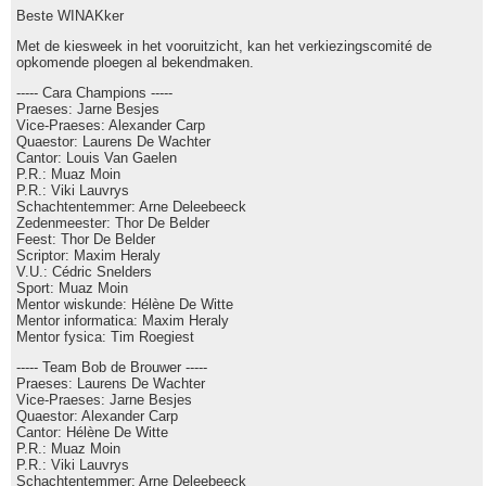
Beste WINAKker
Met de kiesweek in het vooruitzicht, kan het verkiezingscomité de
opkomende ploegen al bekendmaken.
----- Cara Champions -----
Praeses: Jarne Besjes
Vice-Praeses: Alexander Carp
Quaestor: Laurens De Wachter
Cantor: Louis Van Gaelen
P.R.: Muaz Moin
P.R.: Viki Lauvrys
Schachtentemmer: Arne Deleebeeck
Zedenmeester: Thor De Belder
Feest: Thor De Belder
Scriptor: Maxim Heraly
V.U.: Cédric Snelders
Sport: Muaz Moin
Mentor wiskunde: Hélène De Witte
Mentor informatica: Maxim Heraly
Mentor fysica: Tim Roegiest
----- Team Bob de Brouwer -----
Praeses: Laurens De Wachter
Vice-Praeses: Jarne Besjes
Quaestor: Alexander Carp
Cantor: Hélène De Witte
P.R.: Muaz Moin
P.R.: Viki Lauvrys
Schachtentemmer: Arne Deleebeeck