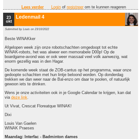
Lees verder
over Ledenmail 5
Login
of
registreer
om te kunnen reageren
Ledenmail 4
23
okt
Submitted by
Louis
on 23/10/2022
Beste WINAKker
Afgelopen week zijn onze robotschachten omgedoopt tot echte
WINAK-robots, het was alweer een memorabele D00p! Op de
boardgame-avond was er ook weer massaal veel volk aanwezig, wat
enorm gezellig was in den Hagar.
De komende week staat de ZOB-cantus op het programma, waar onze
gedoopte schachten met hun lintje beloond worden. Op donderdag
trekken we dan weer naar de Bal-enzo om daar te poolen, of natuurlijk
gewoon iets te drinken.
Wens je onze activiteiten ook in je Google Calendar te krijgen, kan dat
via
deze link
.
Ut Vivat, Crescat Floreatque WINAK!
Dixi
Louis Van Gaelen
WINAK Praeses
Maandag: Interfac - Badminton dames