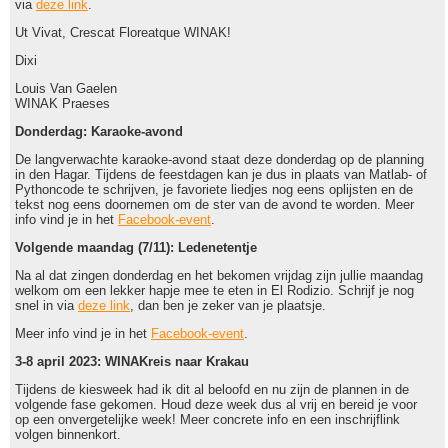
via
deze link
.
Ut Vivat, Crescat Floreatque WINAK!
Dixi
Louis Van Gaelen
WINAK Praeses
Donderdag: Karaoke-avond
De langverwachte karaoke-avond staat deze donderdag op de planning
in den Hagar. Tijdens de feestdagen kan je dus in plaats van Matlab- of
Pythoncode te schrijven, je favoriete liedjes nog eens oplijsten en de
tekst nog eens doornemen om de ster van de avond te worden. Meer
info vind je in het
Facebook-event
.
Volgende maandag (7/11): Ledenetentje
Na al dat zingen donderdag en het bekomen vrijdag zijn jullie maandag
welkom om een lekker hapje mee te eten in El Rodizio. Schrijf je nog
snel in via
deze link
, dan ben je zeker van je plaatsje.
Meer info vind je in het
Facebook-event
.
3-8 april 2023: WINAKreis naar Krakau
Tijdens de kiesweek had ik dit al beloofd en nu zijn de plannen in de
volgende fase gekomen. Houd deze week dus al vrij en bereid je voor
op een onvergetelijke week! Meer concrete info en een inschrijflink
volgen binnenkort.