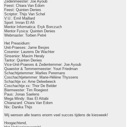
Zedenmeester: Joe Ayoub
Feest: Chiara Van Edom
Feest: Quinten Denies
Scriptor: Thijs Van Schel
V.U.: Emil Maillard
Sport: Imran El Afi
Mentor Informatica: Eryk Borczuch
Mentor Fysica: Quinten Denies
Webmaster: Torben Petré
Het Preasidium:
Unit-Praeses: Jarne Besjes
Cosenior: Laurens De Wachter
Sinsenior: Maxim Heraly
Tantor: Quinten Denies
Vice-Unit-Praeses & Zedentemmer: Joe Ayoub
Quaestor & Temmermeester: Youri Friedman
Schachtjetemmer: Marlies Peremans
Coschachtjetemmer: Marie-Hélène Thyssens
Schachtje xx: Arne Deleebeeck
Coschachtje xx: Thor De Belder
Biermeester: Tim Roegiest
Paus: Jonas Saelens
Mega Mindy: Ilias El Attabi
Chiarazard: Chiara Van Edom
Nix: Danika Thijs
Wij wensen alle teams enorm veel succes tijdens de kiesweek!
Hoogachtend,