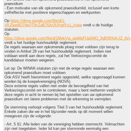
praesidium
- Een motivatie van elk opkomend praesidiumlid, inclusief een korte
zelfreflectie met positieve eigenschappen en werkpunten.
Op
https://drive.google.com/file/d/1-
VAJ5qe8O74eQT9yZaB76Ar3UVgdYs1_/view
vindt u de huidige
statuten.
Op
https://drive.google.com/file/d/1MekVw_pjpMpFUaI04O_3gBIWXdyJZ_jh/v
vindt u het huidige huishoudelijk reglement.
De regels waaraan een opkomende ploeg moet voldoen zijn terug te
vinden in Artikel 28 van het huishoudelijk reglement. Indien niet
voldaan wordt aan deze regels, zal het Verkiezingscomité de
kandidatuur moeten weigeren.
Let op: De WINAK-statuten zijn niet de enige regels waaraan een
opkomend praesidium moet voldoen.
Ook ASV heeft hieromtrent regels opgesteld, welke opgevraagd kunnen
worden bij de koepelvereniging (NOVA).
Deze externe regels vallen niet onder de bevoegdheid van het
Verkiezingscomité om te controleren, maar u bent niettemin verplicht
deze regels in acht te nemen bij het opstellen van uw opkomend
praesidium om latere problemen met de erkenning te vermijden.
De stemming verloopt volgens Titel 3 van het huishoudelijk reglement.
Enkele zaken die we in het bijzonder reeds op dit moment willen
meegeven zijn de volgende:
- Art. 5 §1: Alle leden van de vereniging hebben stemrecht. Volmachten
zijn niet toegelaten. Ieder lid kan per stemronde eenmalig een