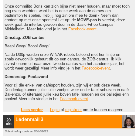
Onze commilito Boris kan zich bijna niet meer houden, maar moet toch
nog even wachten, want het is deze week aan de dames om
badminton te spelen. Heb jij nog zin om mee te doen? Neem dan
contact op met onze sportjes! Let op: de
MOVE-pas
is vereist; deze
week gaat de interfac gewoon door in de Basic-Fit op Campus
Middelheim. Meer info vind je in het
Facebook-event
.
Dinsdag: ZOB-cantus
Beep!
Beep!
Boop!
Boop!
Na de D00p worden onze WINAK-robots beloond met hun lintje en
zoals gewoonlijk gebeurt dit op een cantus, de ZOB-cantus. Ik kijk
alvast enorm uit naar onze tweede cantus van het academiejaar, het
wordt weer gezellig! Meer info vind je in het
Facebook-event
.
Donderdag: Poolavond
Voor zij die enkel van cafésport houden, zijn wij er ook deze week.
Donderdag kunnen jullie jullie voetjes weer onder tafel schuiven in café
Bal-enzo, of uiteraard jullie keu boven tafel houden en die balletjes erin
poolen! Meer info vind je in het
Facebook-event
.
Lees verder
over Ledenmail 4
Login
of
registreer
om te kunnen reageren
Ledenmail 3
20
okt
Submitted by
Louis
on 20/10/2022