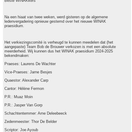
Beste WINAKkers
Na een hiaat van twee weken, werd gisteren op de algemene
ledenvergadering opnieuw gestemd over het nieuwe WINAK
praesidium.
Het verkiezingscomité is verheugd te kunnen meedelen dat (het
aangepaste) Team Bob de Brouwer verkozen is met een absolute
meerderheid. Wij kunnen dus het WINAK praesidium 2024-2025
bekendmaken:
Praeses: Laurens De Wachter
Vice-Praeses: Jarne Besjes
Quaestor: Alexander Carp
Cantor: Hélène Fermon
P.R.: Muaz Moin
P.R.: Jasper Van Gorp
Schachtentemmer: Arne Deleebeeck
Zedenmeester: Thor De Belder
Scriptor: Joe Ayoub