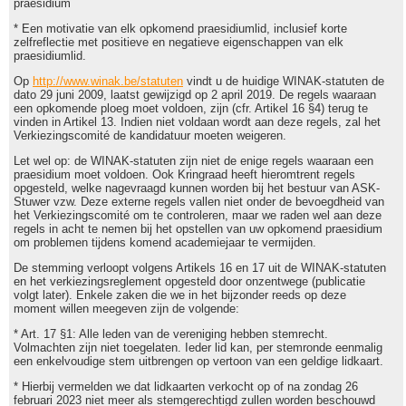
praesidium
* Een motivatie van elk opkomend praesidiumlid, inclusief korte
zelfreflectie met positieve en negatieve eigenschappen van elk
praesidiumlid.
Op
http://www.winak.be/statuten
vindt u de huidige WINAK-statuten de
dato 29 juni 2009, laatst gewijzigd op 2 april 2019. De regels waaraan
een opkomende ploeg moet voldoen, zijn (cfr. Artikel 16 §4) terug te
vinden in Artikel 13. Indien niet voldaan wordt aan deze regels, zal het
Verkiezingscomité de kandidatuur moeten weigeren.
Let wel op: de WINAK-statuten zijn niet de enige regels waaraan een
praesidium moet voldoen. Ook Kringraad heeft hieromtrent regels
opgesteld, welke nagevraagd kunnen worden bij het bestuur van ASK-
Stuwer vzw. Deze externe regels vallen niet onder de bevoegdheid van
het Verkiezingscomité om te controleren, maar we raden wel aan deze
regels in acht te nemen bij het opstellen van uw opkomend praesidium
om problemen tijdens komend academiejaar te vermijden.
De stemming verloopt volgens Artikels 16 en 17 uit de WINAK-statuten
en het verkiezingsreglement opgesteld door onzentwege (publicatie
volgt later). Enkele zaken die we in het bijzonder reeds op deze
moment willen meegeven zijn de volgende:
* Art. 17 §1: Alle leden van de vereniging hebben stemrecht.
Volmachten zijn niet toegelaten. Ieder lid kan, per stemronde eenmalig
een enkelvoudige stem uitbrengen op vertoon van een geldige lidkaart.
* Hierbij vermelden we dat lidkaarten verkocht op of na zondag 26
februari 2023 niet meer als stemgerechtigd zullen worden beschouwd