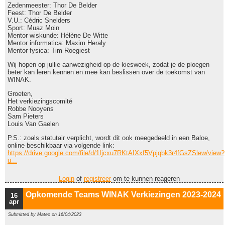
Zedenmeester: Thor De Belder
Feest: Thor De Belder
V.U.: Cédric Snelders
Sport: Muaz Moin
Mentor wiskunde: Hélène De Witte
Mentor informatica: Maxim Heraly
Mentor fysica: Tim Roegiest
Wij hopen op jullie aanwezigheid op de kiesweek, zodat je de ploegen
beter kan leren kennen en mee kan beslissen over de toekomst van
WINAK.
Groeten,
Het verkiezingscomité
Robbe Nooyens
Sam Pieters
Louis Van Gaelen
P.S.: zoals statutair verplicht, wordt dit ook meegedeeld in een Baloe,
online beschikbaar via volgende link:
https://drive.google.com/file/d/1Ijcxu7RKtAIXxf5Vpjqbk3r4fGsZSlew/view?
u...
Login
of
registreer
om te kunnen reageren
Opkomende Teams WINAK Verkiezingen 2023-2024
16
apr
Submitted by
Mateo
on 16/04/2023