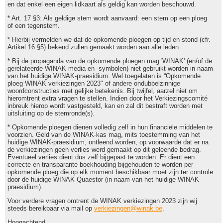
en dat enkel een eigen lidkaart als geldig kan worden beschouwd.
* Art. 17 §3: Als geldige stem wordt aanvaard: een stem op een ploeg
of een tegenstem.
* Hierbij vermelden we dat de opkomende ploegen op tijd en stond (cfr.
Artikel 16 §5) bekend zullen gemaakt worden aan alle leden.
* Bij de propaganda van de opkomende ploegen mag 'WINAK' (en/of de
gerelateerde WINAK-media en -symbolen) niet gebruikt worden in naam
van het huidige WINAK-praesidium. Wel toegelaten is “Opkomende
ploeg WINAK verkiezingen 2023" of andere ondubbelzinnige
woordconstructies met gelijke betekenis. Bij twijfel, aarzel niet om
hieromtrent extra vragen te stellen. Indien door het Verkiezingscomité
inbreuk hierop wordt vastgesteld, kan en zal dit bestraft worden met
uitsluiting op de stemronde(s).
* Opkomende ploegen dienen volledig zelf in hun financiële middelen te
voorzien. Geld van de WINAK-kas mag, mits toestemming van het
huidige WINAK-praesidium, ontleend worden, op voorwaarde dat er na
de verkiezingen geen verlies werd gemaakt op dit geleende bedrag.
Eventueel verlies dient dus zelf bijgepast te worden. Er dient een
correcte en transparante boekhouding bijgehouden te worden per
opkomende ploeg die op elk moment beschikbaar moet zijn ter controle
door de huidige WINAK Quaestor (in naam van het huidige WINAK-
praesidium).
Voor verdere vragen omtrent de WINAK verkiezingen 2023 zijn wij
steeds bereikbaar via mail op
verkiezingen@winak.be
.
Hoogachtend