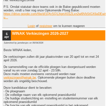
Het Verkiezingscomité
P.S. Omdat statutair deze teams ook in de Baloe gepubliceerd moeten
worden, vindt u hier nog onze Opkomende Ploeg Baloe:
https://drive.google.com/file/d/1QfvSQ1JtgmX01ZLxn2wl9VbStGX6qDEw/
u...
Login
of
registreer
om te kunnen reageren
WINAK Verkiezingen 2026-2027
6
apr
Submitted by
jarnebesjes
on 06/04/2026
Beste WINAK-leden,
De verkiezingen zullen dit jaar plaatsvinden van 20 april tot en met 24
april 2026.
De samenstelling van de officiële ploegen kan doorgestuurd worden
vanaf nu en voor zondag 12 april - 23:59h.
Deze mails moeten eveneens verstuurd worden naar
verkiezingen@winak.be
. Opkomende ploegen buiten deze deadline
worden als ongeldig beschouwd.
Deze kandidatuur dient te bevatten:
- De ploegnaam
- De volledige naam van elk opkomend praesidiumlid
- De huidige studierichting en -instelling en studentennummer van elk
opkomend praesidiumlid
- De functie van elk opkomend praesidiumlid in het opkomend