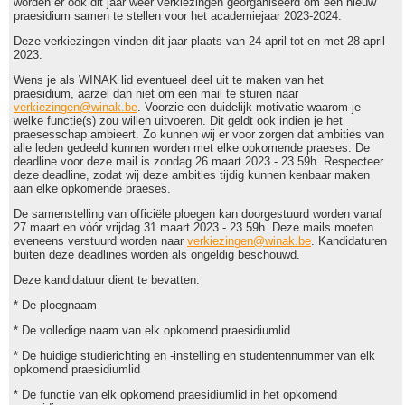
worden er ook dit jaar weer verkiezingen georganiseerd om een nieuw
praesidium samen te stellen voor het academiejaar 2023-2024.
Deze verkiezingen vinden dit jaar plaats van 24 april tot en met 28 april
2023.
Wens je als WINAK lid eventueel deel uit te maken van het
praesidium, aarzel dan niet om een mail te sturen naar
verkiezingen@winak.be
. Voorzie een duidelijk motivatie waarom je
welke functie(s) zou willen uitvoeren. Dit geldt ook indien je het
praesesschap ambieert. Zo kunnen wij er voor zorgen dat ambities van
alle leden gedeeld kunnen worden met elke opkomende praeses. De
deadline voor deze mail is zondag 26 maart 2023 - 23.59h. Respecteer
deze deadline, zodat wij deze ambities tijdig kunnen kenbaar maken
aan elke opkomende praeses.
De samenstelling van officiële ploegen kan doorgestuurd worden vanaf
27 maart en vóór vrijdag 31 maart 2023 - 23.59h. Deze mails moeten
eveneens verstuurd worden naar
verkiezingen@winak.be
. Kandidaturen
buiten deze deadlines worden als ongeldig beschouwd.
Deze kandidatuur dient te bevatten:
* De ploegnaam
* De volledige naam van elk opkomend praesidiumlid
* De huidige studierichting en -instelling en studentennummer van elk
opkomend praesidiumlid
* De functie van elk opkomend praesidiumlid in het opkomend