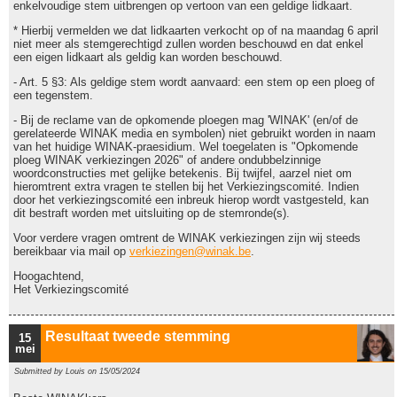
enkelvoudige stem uitbrengen op vertoon van een geldige lidkaart.
* Hierbij vermelden we dat lidkaarten verkocht op of na maandag 6 april
niet meer als stemgerechtigd zullen worden beschouwd en dat enkel
een eigen lidkaart als geldig kan worden beschouwd.
- Art. 5 §3: Als geldige stem wordt aanvaard: een stem op een ploeg of
een tegenstem.
- Bij de reclame van de opkomende ploegen mag 'WINAK' (en/of de
gerelateerde WINAK media en symbolen) niet gebruikt worden in naam
van het huidige WINAK-praesidium. Wel toegelaten is "Opkomende
ploeg WINAK verkiezingen 2026" of andere ondubbelzinnige
woordconstructies met gelijke betekenis. Bij twijfel, aarzel niet om
hieromtrent extra vragen te stellen bij het Verkiezingscomité. Indien
door het verkiezingscomité een inbreuk hierop wordt vastgesteld, kan
dit bestraft worden met uitsluiting op de stemronde(s).
Voor verdere vragen omtrent de WINAK verkiezingen zijn wij steeds
bereikbaar via mail op
verkiezingen@winak.be
.
Hoogachtend,
Het Verkiezingscomité
Resultaat tweede stemming
15
mei
Submitted by
Louis
on 15/05/2024