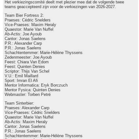
Het verkiezingscomité deelt met plezier mee dat de volgende twee
teams geaccepteerd zijn voor de verkiezingen van 2026-2027.
Team Bier Fortress 2:
Praeses: Cédric Snelders
Vice-Praeses: Maxim Heraly
Quaestor: Marie Van Nuffel
Ab-Actis: Joe Ayoub
Cantor: Jonas Saelens
P.R.: Alexander Carp
P.R.: Jonas Saelens
Schachtentemmer: Marie-Hélène Thyssens
Zedenmeester: Joe Ayoub
Feest: Chiara Van Edom
Feest: Quinten Denies
Scriptor: Thijs Van Schel
V.U.: Emil Maillard
Sport: Imran El Afi
Mentor Informatica: Eryk Borczuch
Mentor Fysica: Quinten Denies
Webmaster: Torben Petré
Team Sinterbier:
Praeses: Alexander Carp
Vice-Praeses: Cédric Snelders
Quaestor: Marie Van Nuffel
Ab-Actis: Maxim Heraly
Cantor: Jonas Saelens
P.R.: Jonas Saelens
Schachtentemmer: Marie-Hélène Thyssens