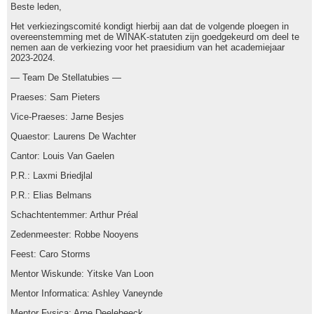
Beste leden,
Het verkiezingscomité kondigt hierbij aan dat de volgende ploegen in
overeenstemming met de WINAK-statuten zijn goedgekeurd om deel te
nemen aan de verkiezing voor het praesidium van het academiejaar
2023-2024.
— Team De Stellatubies —
Praeses: Sam Pieters
Vice-Praeses: Jarne Besjes
Quaestor: Laurens De Wachter
Cantor: Louis Van Gaelen
P.R.: Laxmi Briedjlal
P.R.: Elias Belmans
Schachtentemmer: Arthur Préal
Zedenmeester: Robbe Nooyens
Feest: Caro Storms
Mentor Wiskunde: Yitske Van Loon
Mentor Informatica: Ashley Vaneynde
Mentor Fysica: Arne Deelebeeck