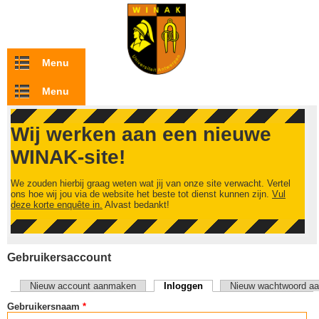
Overslaan en naar de inhoud gaan
Menu
Menu
Wij werken aan een nieuwe
WINAK-site!
We zouden hierbij graag weten wat jij van onze site verwacht. Vertel
ons hoe wij jou via de website het beste tot dienst kunnen zijn.
Vul
deze korte enquête in.
Alvast bedankt!
Gebruikersaccount
Nieuw account aanmaken
Inloggen
(actieve tabblad)
Nieuw wachtwoord aa
Primaire tabs
Gebruikersnaam
*