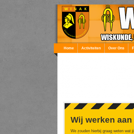
Overslaan en naar de inhoud gaan
Home
Activiteiten
Over Ons
Wij werken aan
We zouden hierbij graag weten wat ji