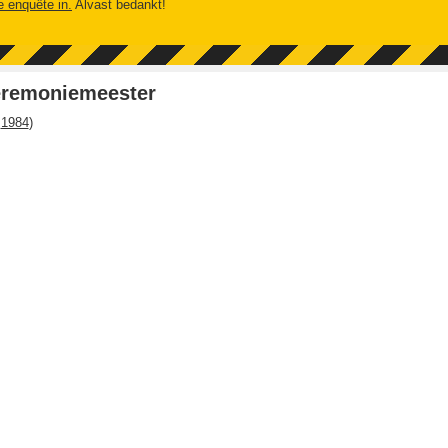
e enquête in.
Alvast bedankt!
eremoniemeester
1984
)