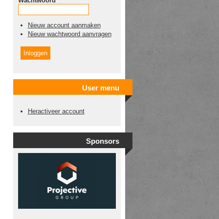
Wachtwoord
*
Nieuw account aanmaken
Nieuw wachtwoord aanvragen
User menu
Heractiveer account
Sponsors