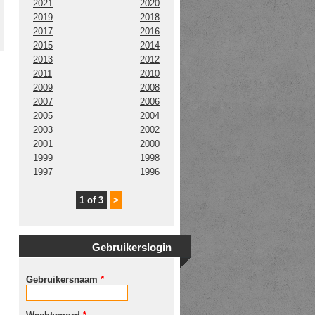
2021
2020
2019
2018
2017
2016
2015
2014
2013
2012
2011
2010
2009
2008
2007
2006
2005
2004
2003
2002
2001
2000
1999
1998
1997
1996
1 of 3
>
Gebruikerslogin
Gebruikersnaam
*